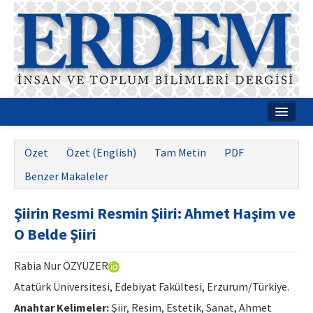
Ana Sayfa
Özet
Özet (English)
Tam Metin
PDF
Hakkımızda
Benzer Makaleler
Dergi Kurulları
Şiirin Resmi Resmin Şiiri: Ahmet Haşim ve
Rehberler
O Belde Şiiri
Yayın Politikaları
Rabia Nur ÖZYÜZER
Yazım Kuralları
Atatürk Üniversitesi, Edebiyat Fakültesi, Erzurum/Türkiye.
İletişim
Anahtar Kelimeler:
Şiir, Resim, Estetik, Sanat, Ahmet