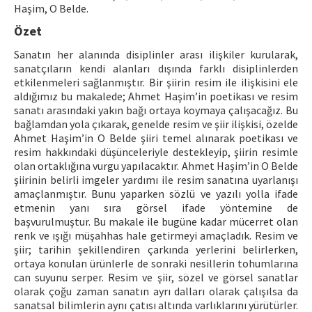
Haşim, O Belde.
ISSN: 1010-867X · e-ISSN: 2667-8713
Özet
Sanatın her alanında disiplinler arası ilişkiler kurularak,
sanatçıların kendi alanları dışında farklı disiplinlerden
etkilenmeleri sağlanmıştır. Bir şiirin resim ile ilişkisini ele
aldığımız bu makalede; Ahmet Haşim’in poetikası ve resim
sanatı arasındaki yakın bağı ortaya koymaya çalışacağız. Bu
bağlamdan yola çıkarak, genelde resim ve şiir ilişkisi, özelde
Ahmet Haşim’in O Belde şiiri temel alınarak poetikası ve
resim hakkındaki düşünceleriyle destekleyip, şiirin resimle
olan ortaklığına vurgu yapılacaktır. Ahmet Haşim’in O Belde
şiirinin belirli imgeler yardımı ile resim sanatına uyarlanışı
amaçlanmıştır. Bunu yaparken sözlü ve yazılı yolla ifade
etmenin yanı sıra görsel ifade yöntemine de
başvurulmuştur. Bu makale ile bugüne kadar mücerret olan
renk ve ışığı müşahhas hale getirmeyi amaçladık. Resim ve
şiir; tarihin şekillendiren çarkında yerlerini belirlerken,
ortaya konulan ürünlerle de sonraki nesillerin tohumlarına
can suyunu serper. Resim ve şiir, sözel ve görsel sanatlar
olarak çoğu zaman sanatın ayrı dalları olarak çalışılsa da
sanatsal bilimlerin aynı çatısı altında varlıklarını yürütürler.