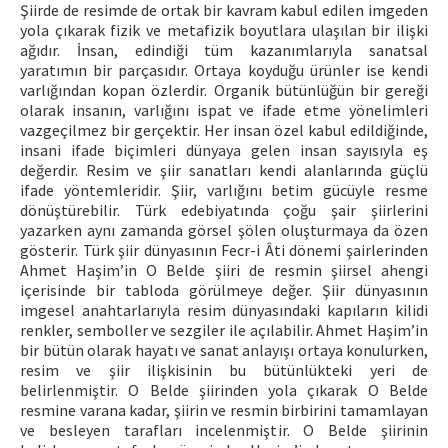
Şiirde de resimde de ortak bir kavram kabul edilen imgeden
yola çıkarak fizik ve metafizik boyutlara ulaşılan bir ilişki
ağıdır. İnsan, edindiği tüm kazanımlarıyla sanatsal
yaratımın bir parçasıdır. Ortaya koyduğu ürünler ise kendi
varlığından kopan özlerdir. Organik bütünlüğün bir gereği
olarak insanın, varlığını ispat ve ifade etme yönelimleri
vazgeçilmez bir gerçektir. Her insan özel kabul edildiğinde,
insani ifade biçimleri dünyaya gelen insan sayısıyla eş
değerdir. Resim ve şiir sanatları kendi alanlarında güçlü
ifade yöntemleridir. Şiir, varlığını betim gücüyle resme
dönüştürebilir. Türk edebiyatında çoğu şair şiirlerini
yazarken aynı zamanda görsel şölen oluşturmaya da özen
gösterir. Türk şiir dünyasının Fecr-i Âti dönemi şairlerinden
Ahmet Haşim’in O Belde şiiri de resmin şiirsel ahengi
içerisinde bir tabloda görülmeye değer. Şiir dünyasının
imgesel anahtarlarıyla resim dünyasındaki kapıların kilidi
renkler, semboller ve sezgiler ile açılabilir. Ahmet Haşim’in
bir bütün olarak hayatı ve sanat anlayışı ortaya konulurken,
resim ve şiir ilişkisinin bu bütünlükteki yeri de
belirlenmiştir. O Belde şiirinden yola çıkarak O Belde
resmine varana kadar, şiirin ve resmin birbirini tamamlayan
ve besleyen tarafları incelenmiştir. O Belde şiirinin