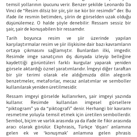
temsil yollarının ipucunu verir. Benzer şekilde Leonardo Da
Vinci de “Resim dilsiz bir şiir, şiir ise kör bir resimdir” der. Bu
ifade ile resmin betimden, şiirin de görselden uzak olduğu
düşünülemez. O halde şöyle denebilir: Ressam sessiz bir
şair, şair de konuşabilen bir ressamdır.
Tarih boyunca resim ve şiir üzerinde yapılan
karşılaştırmalar resim ve şiir ilişkisine dair bazı kavramların
ortaya çıkmasını sağlamıştır. Bunlardan ilki, imgedir.
Resimde imge sanatçının dış dünyada izleyip belleğine
kaydettiği görüntüleri farklı kurgular yaparak yeniden
görsele aktardığı öznel yaratımlarıdır. İmgeyi diğer taraftan
bir şiir terimi olarak ele aldığımızda dilin alegorik
benzetmeler, metaforlar, mecaz anlatımlar ve semboller
kullanılarak yeniden üretilmesidir.
Ressam imgeyi görselde kullanırken, şair imgeyi yazında
kullanır. Resimde kullanılan imgesel görsellere
“piktogram” ya da “piktografi” denir. Herhangi bir kavramı
resmetme yoluyla temsil etmek için üretilen sembollerdir.
Sembol, biçim ve varlık arasında ya da ifade ile fikir arasında
aracı olarak görülür. Ekphrasis, Türkçe ‘dışarı’ anlamına
gelen ek ve ‘konuşmak’ anlamına gelen phrasis