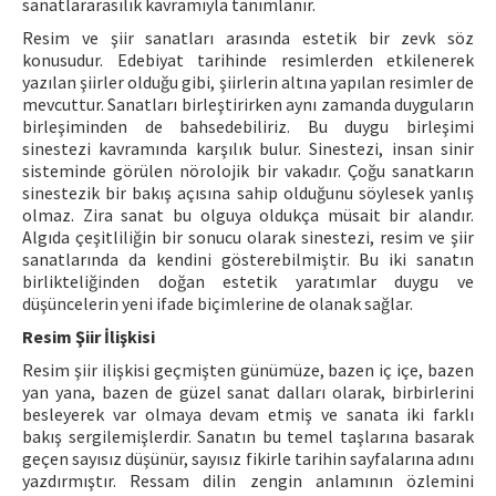
sanatlararasılık kavramıyla tanımlanır.
Resim ve şiir sanatları arasında estetik bir zevk söz
konusudur. Edebiyat tarihinde resimlerden etkilenerek
yazılan şiirler olduğu gibi, şiirlerin altına yapılan resimler de
mevcuttur. Sanatları birleştirirken aynı zamanda duyguların
birleşiminden de bahsedebiliriz. Bu duygu birleşimi
sinestezi kavramında karşılık bulur. Sinestezi, insan sinir
sisteminde görülen nörolojik bir vakadır. Çoğu sanatkarın
sinestezik bir bakış açısına sahip olduğunu söylesek yanlış
olmaz. Zira sanat bu olguya oldukça müsait bir alandır.
Algıda çeşitliliğin bir sonucu olarak sinestezi, resim ve şiir
sanatlarında da kendini gösterebilmiştir. Bu iki sanatın
birlikteliğinden doğan estetik yaratımlar duygu ve
düşüncelerin yeni ifade biçimlerine de olanak sağlar.
Resim Şiir İlişkisi
Resim şiir ilişkisi geçmişten günümüze, bazen iç içe, bazen
yan yana, bazen de güzel sanat dalları olarak, birbirlerini
besleyerek var olmaya devam etmiş ve sanata iki farklı
bakış sergilemişlerdir. Sanatın bu temel taşlarına basarak
geçen sayısız düşünür, sayısız fikirle tarihin sayfalarına adını
yazdırmıştır. Ressam dilin zengin anlamının özlemini