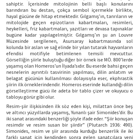
sahiptir. İçerisinde mitolojinin belli başlı konularını
barındıran bu destan, çokça sembol içermekle birlikte,
hayal gücüne de hitap etmektedir. Gılgamış’ın, tanrıların ve
mitolojide geçen epizotların kabartmaları, resimleri,
heykelleri, friz kabartmaları, yazıtları ve devasa tapınaklar
bugüne kadar yapılagelmiştir. Gılgamış’ın şu an Louvre
Müzesinde sergilenen, Asursaray kabartmasında sol
kolunda bir aslan ve sağ elinde bir yılan tutarak hayvanların
efendisi motifiyle betimlenen temsili mevcuttur.
Görselliğin şiirle buluştuğu diğer bir örnek ise MÖ. 800’lerde
yaşamış olan Homeros’un İlyada’sıdır. Bu eserde bahsi geçen
nesnelerin ayrıntılı tasvirinin yapılması, dilin anlatım ve
belagat gücünün kullanılması dolayısıyla eser, ekphrastik
şiirin ilk örneklerindendir. Homeros eserinde kullandığı dilin
görselleştirme gücü ile adeta bir tablo çizer ve okuyucu o
tabloyu görür gibi olur.
Resim-şiir ilişkisinden ilk söz eden kişi, milattan önce beş
ve altıncı yüzyıllarda yaşamış, Yunanlı şair Simonides’dir. Bu
iki sanat arasındaki benzerliği şöyle ifade eder. “Şiir konuşan
resimdir ve resim susan bir şiirdir” (Plutarch 1936: 490).
Simonides, resim ve şiir arasında kurduğu benzerlik ile iki
farklı sanat için kendinden sonra gelen sanatçılara yeni