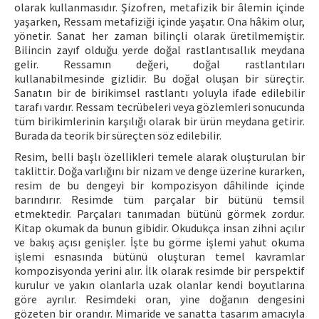
olarak kullanmasıdır. Şizofren, metafizik bir âlemin içinde
yaşarken, Ressam metafiziği içinde yaşatır. Ona hâkim olur,
yönetir. Sanat her zaman bilinçli olarak üretilmemiştir.
Bilincin zayıf olduğu yerde doğal rastlantısallık meydana
gelir. Ressamın değeri, doğal rastlantıları
kullanabilmesinde gizlidir. Bu doğal oluşan bir süreçtir.
Sanatın bir de birikimsel rastlantı yoluyla ifade edilebilir
tarafı vardır. Ressam tecrübeleri veya gözlemleri sonucunda
tüm birikimlerinin karşılığı olarak bir ürün meydana getirir.
Burada da teorik bir süreçten söz edilebilir.
Resim, belli başlı özellikleri temele alarak oluşturulan bir
taklittir. Doğa varlığını bir nizam ve denge üzerine kurarken,
resim de bu dengeyi bir kompozisyon dâhilinde içinde
barındırır. Resimde tüm parçalar bir bütünü temsil
etmektedir. Parçaları tanımadan bütünü görmek zordur.
Kitap okumak da bunun gibidir. Okudukça insan zihni açılır
ve bakış açısı genişler. İşte bu görme işlemi yahut okuma
işlemi esnasında bütünü oluşturan temel kavramlar
kompozisyonda yerini alır. İlk olarak resimde bir perspektif
kurulur ve yakın olanlarla uzak olanlar kendi boyutlarına
göre ayrılır. Resimdeki oran, yine doğanın dengesini
gözeten bir orandır. Mimaride ve sanatta tasarım amacıyla