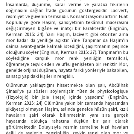
İnsanlarda, düşünme, karar verme ve yaratıcı fikirlerin
doğmasını sağlar. İfade gücünün göstergesidir. Lacivert,
resmiyet ve güvenin temsilidir. Konsantrasyonu artırır. Fuat
Köprülü’ye göre Haşim, şahsiyetinin tekâmül macerasını
değiştirmeyen bigâne ve inatçı bir karakterdir (Enginün,
Kerman 2015: 34). Yani Haşim, lacivert gibi otoriter ama
mor kadar da yeniliğe açıktır. Yine Tanpınar da Haşim’in
daima avant-garde kalmak istediğini, şaşırtmanın peşinde
olduğunu söyler (Enginün, Kerman 2015: 37). Tanpınar’ın bu
söylediğine karşılık mor renk yeniliğin temsilcisi,
öğrenmeye teşvik eden ve ufku genişleten bir renktir. Mor,
genelde orijinal düşünen, hayata farklı yönleriyle bakabilen,
sanatçı yapıdaki kişilerin rengidir.
Ölümünün yaklaştığını hissetmekte olan şair, Abdülhak
Şinasi’ye şu sözleri söylemiştir: “Ben de physicologique
(fizyolojik) bir joie (neşe) içinde yaşadım.” (Enginün,
Kerman 2015: 24) Ölümüne yakın bir zamanda hayatından
şikâyetçi olmayan Haşim, aslında genelde hüzün şairi, kızıl
havaların şairi olarak bilinmesinin yanı sıra gerçek
hayatında oldukça rahatına düşkün bir şair olarak
görülmektedir. Dolayısıyla resmin temeline kızıl havaları
değil de asaletin, zenginliğin, zevkin rengi olan mor ve