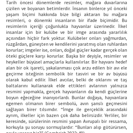
Tarih öncesi dönemlerde resimler, mağara duvarlarına
çizilen ve boyanan betimlerdir. İnsanın binlerce yıl önceki
yaşam biçimi hakkında bize bilgi aktaran bu mağara
resimleri, o dönemki insanların bir ifade biçimidir. Bu
resimlerin içeriği çoğunlukla hayvanlar üzerinedir. İlkel
insanlar için bir kulübe ve bir imge arasında yararlılık
açısından hiçbir fark yoktur. Kulübeler onları yağmurdan,
rüzgârdan, güneşten ve kendilerini yaratmış olan ruhlardan
korurlar; imgeler ise, onları, doğal güçler kadar gerçek olan
öteki güçlere karşı korurlar. Başka bir deyişle, resimler ve
heykeller büyüsel amaçlarla kullanılırlar. Bir hayvanı hedef
alan bir ok işareti, yakalanması çok arzu edilen bir avı ele
geçirme isteğinin sembolik bir tasviri ve bir av büyüsü
olarak kabul edilir. İlkel avcılar, belki de oklarını ve taş
baltalarını kullanarak elde ettikleri avlarının yalnızca
resmini yapmakla, gerçek hayvanların da kendi güçlerine
boyun eğeceğine inanıyorlardı. Bunlar doğaya, hayvanlara
egemen olmanın birer sembolü, avın şanslı geçmesini
sağlayan birer tılsımdır. “İmge ile gerçeklik arasındaki
ayrım, ilkeller için bazen çok daha belirsizdir. Yerliler, bir
keresinde, sürülerinin resmini yapan Avrupalı bir ressama,
korkuyla şu soruyu sormuşlardır: “Bunları alıp götürürsen,