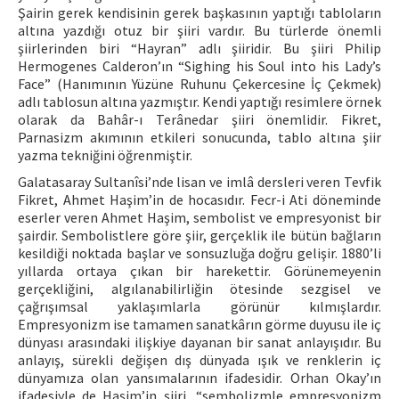
Şairin gerek kendisinin gerek başkasının yaptığı tabloların
altına yazdığı otuz bir şiiri vardır. Bu türlerde önemli
şiirlerinden biri “Hayran” adlı şiiridir. Bu şiiri Philip
Hermogenes Calderon’ın “Sighing his Soul into his Lady’s
Face” (Hanımının Yüzüne Ruhunu Çekercesine İç Çekmek)
adlı tablosun altına yazmıştır. Kendi yaptığı resimlere örnek
olarak da Bahâr-ı Terânedar şiiri önemlidir. Fikret,
Parnasizm akımının etkileri sonucunda, tablo altına şiir
yazma tekniğini öğrenmiştir.
Galatasaray Sultanîsi’nde lisan ve imlâ dersleri veren Tevfik
Fikret, Ahmet Haşim’in de hocasıdır. Fecr-i Ati döneminde
eserler veren Ahmet Haşim, sembolist ve empresyonist bir
şairdir. Sembolistlere göre şiir, gerçeklik ile bütün bağların
kesildiği noktada başlar ve sonsuzluğa doğru gelişir. 1880’li
yıllarda ortaya çıkan bir harekettir. Görünemeyenin
gerçekliğini, algılanabilirliğin ötesinde sezgisel ve
çağrışımsal yaklaşımlarla görünür kılmışlardır.
Empresyonizm ise tamamen sanatkârın görme duyusu ile iç
dünyası arasındaki ilişkiye dayanan bir sanat anlayışıdır. Bu
anlayış, sürekli değişen dış dünyada ışık ve renklerin iç
dünyamıza olan yansımalarının ifadesidir. Orhan Okay’ın
ifadesiyle de Haşim’in şiiri, “sembolizmle empresyonizm