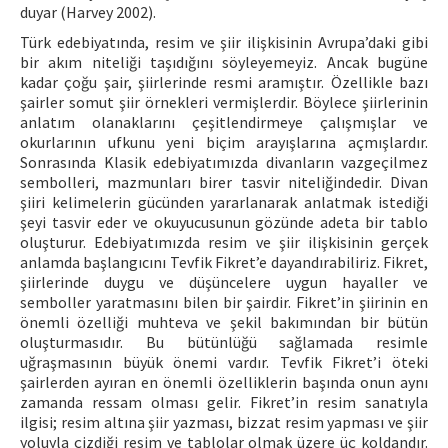
duyar (Harvey 2002).
Türk edebiyatında, resim ve şiir ilişkisinin Avrupa’daki gibi
bir akım niteliği taşıdığını söyleyemeyiz. Ancak bugüne
kadar çoğu şair, şiirlerinde resmi aramıştır. Özellikle bazı
şairler somut şiir örnekleri vermişlerdir. Böylece şiirlerinin
anlatım olanaklarını çeşitlendirmeye çalışmışlar ve
okurlarının ufkunu yeni biçim arayışlarına açmışlardır.
Sonrasında Klasik edebiyatımızda divanların vazgeçilmez
sembolleri, mazmunları birer tasvir niteliğindedir. Divan
şiiri kelimelerin gücünden yararlanarak anlatmak istediği
şeyi tasvir eder ve okuyucusunun gözünde adeta bir tablo
oluşturur. Edebiyatımızda resim ve şiir ilişkisinin gerçek
anlamda başlangıcını Tevfik Fikret’e dayandırabiliriz. Fikret,
şiirlerinde duygu ve düşüncelere uygun hayaller ve
semboller yaratmasını bilen bir şairdir. Fikret’in şiirinin en
önemli özelliği muhteva ve şekil bakımından bir bütün
oluşturmasıdır. Bu bütünlüğü sağlamada resimle
uğraşmasının büyük önemi vardır. Tevfik Fikret’i öteki
şairlerden ayıran en önemli özelliklerin başında onun aynı
zamanda ressam olması gelir. Fikret’in resim sanatıyla
ilgisi; resim altına şiir yazması, bizzat resim yapması ve şiir
yoluyla çizdiği resim ve tablolar olmak üzere üç koldandır.