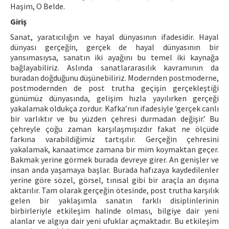
Haşim, O Belde.
ISSN: 1010-867X · e-ISSN: 2667-8713
Giriş
Sanat, yaratıcılığın ve hayal dünyasının ifadesidir. Hayal
dünyası gerçeğin, gerçek de hayal dünyasının bir
yansımasıysa, sanatın iki ayağını bu temel iki kaynağa
bağlayabiliriz. Aslında sanatlararasılık kavramının da
buradan doğduğunu düşünebiliriz. Modernden postmoderne,
postmodernden de post trutha geçişin gerçekleştiği
günümüz dünyasında, gelişim hızla yayılırken gerçeği
yakalamak oldukça zordur. Kafka’nın ifadesiyle ‘gerçek canlı
bir varlıktır ve bu yüzden çehresi durmadan değişir.’ Bu
çehreyle çoğu zaman karşılaşmışızdır fakat ne ölçüde
farkına varabildiğimiz tartışılır. Gerçeğin çehresini
yakalamak, kanaatimce zamana bir mim koymaktan geçer.
Bakmak yerine görmek burada devreye girer. An genişler ve
insan anda yaşamaya başlar. Burada hafızaya kaydedilenler
yerine göre sözel, görsel, tınısal gibi bir araçla an dışına
aktarılır. Tam olarak gerçeğin ötesinde, post trutha karşılık
gelen bir yaklaşımla sanatın farklı disiplinlerinin
birbirleriyle etkileşim halinde olması, bilgiye dair yeni
alanlar ve algıya dair yeni ufuklar açmaktadır. Bu etkileşim