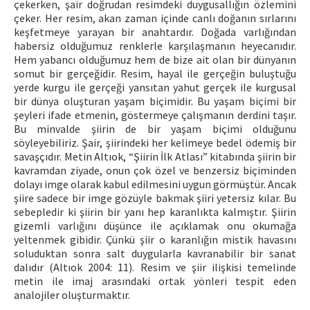
çekerken, şair doğrudan resimdeki duygusallığın özlemini
çeker. Her resim, akan zaman içinde canlı doğanın sırlarını
keşfetmeye yarayan bir anahtardır. Doğada varlığından
habersiz olduğumuz renklerle karşılaşmanın heyecanıdır.
Hem yabancı olduğumuz hem de bize ait olan bir dünyanın
somut bir gerçeğidir. Resim, hayal ile gerçeğin buluştuğu
yerde kurgu ile gerçeği yansıtan yahut gerçek ile kurgusal
bir dünya oluşturan yaşam biçimidir. Bu yaşam biçimi bir
şeyleri ifade etmenin, göstermeye çalışmanın derdini taşır.
Bu minvalde şiirin de bir yaşam biçimi olduğunu
söyleyebiliriz. Şair, şiirindeki her kelimeye bedel ödemiş bir
savaşçıdır. Metin Altıok, “Şiirin İlk Atlası” kitabında şiirin bir
kavramdan ziyade, onun çok özel ve benzersiz biçiminden
dolayı imge olarak kabul edilmesini uygun görmüştür. Ancak
şiire sadece bir imge gözüyle bakmak şiiri yetersiz kılar. Bu
sebepledir ki şiirin bir yanı hep karanlıkta kalmıştır. Şiirin
gizemli varlığını düşünce ile açıklamak onu okumağa
yeltenmek gibidir. Çünkü şiir o karanlığın mistik havasını
soluduktan sonra salt duygularla kavranabilir bir sanat
dalıdır (Altıok 2004: 11). Resim ve şiir ilişkisi temelinde
metin ile imaj arasındaki ortak yönleri tespit eden
analojiler oluşturmaktır.