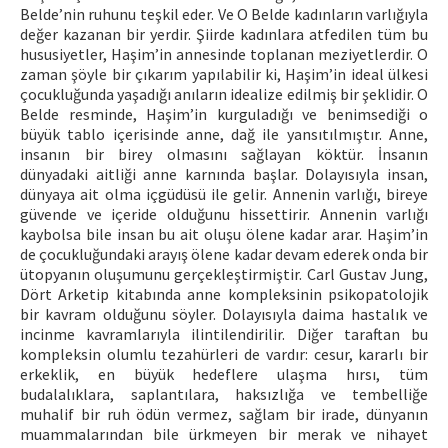
Belde’nin ruhunu teşkil eder. Ve O Belde kadınların varlığıyla
değer kazanan bir yerdir. Şiirde kadınlara atfedilen tüm bu
hususiyetler, Haşim’in annesinde toplanan meziyetlerdir. O
zaman şöyle bir çıkarım yapılabilir ki, Haşim’in ideal ülkesi
çocukluğunda yaşadığı anıların idealize edilmiş bir şeklidir. O
Belde resminde, Haşim’in kurguladığı ve benimsediği o
büyük tablo içerisinde anne, dağ ile yansıtılmıştır. Anne,
insanın bir birey olmasını sağlayan köktür. İnsanın
dünyadaki aitliği anne karnında başlar. Dolayısıyla insan,
dünyaya ait olma içgüdüsü ile gelir. Annenin varlığı, bireye
güvende ve içeride olduğunu hissettirir. Annenin varlığı
kaybolsa bile insan bu ait oluşu ölene kadar arar. Haşim’in
de çocukluğundaki arayış ölene kadar devam ederek onda bir
ütopyanın oluşumunu gerçekleştirmiştir. Carl Gustav Jung,
Dört Arketip kitabında anne kompleksinin psikopatolojik
bir kavram olduğunu söyler. Dolayısıyla daima hastalık ve
incinme kavramlarıyla ilintilendirilir. Diğer taraftan bu
kompleksin olumlu tezahürleri de vardır: cesur, kararlı bir
erkeklik, en büyük hedeflere ulaşma hırsı, tüm
budalalıklara, saplantılara, haksızlığa ve tembelliğe
muhalif bir ruh ödün vermez, sağlam bir irade, dünyanın
muammalarından bile ürkmeyen bir merak ve nihayet