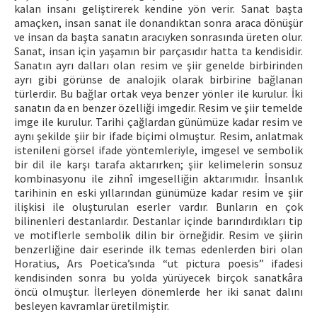
kalan insanı geliştirerek kendine yön verir. Sanat başta
amaçken, insan sanat ile donandıktan sonra araca dönüşür
ve insan da başta sanatın aracıyken sonrasında üreten olur.
Sanat, insan için yaşamın bir parçasıdır hatta ta kendisidir.
Sanatın ayrı dalları olan resim ve şiir genelde birbirinden
ayrı gibi görünse de analojik olarak birbirine bağlanan
türlerdir. Bu bağlar ortak veya benzer yönler ile kurulur. İki
sanatın da en benzer özelliği imgedir. Resim ve şiir temelde
imge ile kurulur. Tarihi çağlardan günümüze kadar resim ve
aynı şekilde şiir bir ifade biçimi olmuştur. Resim, anlatmak
istenileni görsel ifade yöntemleriyle, imgesel ve sembolik
bir dil ile karşı tarafa aktarırken; şiir kelimelerin sonsuz
kombinasyonu ile zihnî imgeselliğin aktarımıdır. İnsanlık
tarihinin en eski yıllarından günümüze kadar resim ve şiir
ilişkisi ile oluşturulan eserler vardır. Bunların en çok
bilinenleri destanlardır. Destanlar içinde barındırdıkları tip
ve motiflerle sembolik dilin bir örneğidir. Resim ve şiirin
benzerliğine dair eserinde ilk temas edenlerden biri olan
Horatius, Ars Poetica’sında “ut pictura poesis” ifadesi
kendisinden sonra bu yolda yürüyecek birçok sanatkâra
öncü olmuştur. İlerleyen dönemlerde her iki sanat dalını
besleyen kavramlar üretilmiştir.