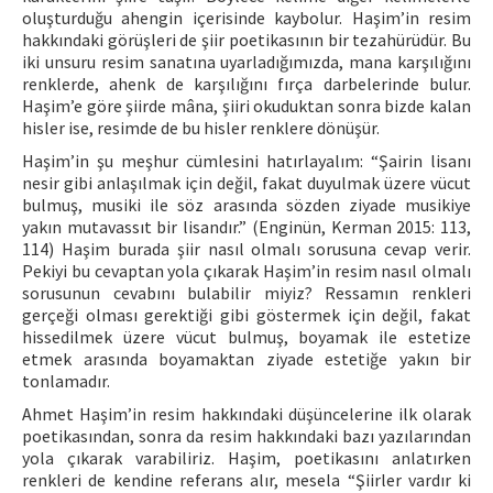
oluşturduğu ahengin içerisinde kaybolur. Haşim’in resim
hakkındaki görüşleri de şiir poetikasının bir tezahürüdür. Bu
iki unsuru resim sanatına uyarladığımızda, mana karşılığını
renklerde, ahenk de karşılığını fırça darbelerinde bulur.
Haşim’e göre şiirde mâna, şiiri okuduktan sonra bizde kalan
hisler ise, resimde de bu hisler renklere dönüşür.
Haşim’in şu meşhur cümlesini hatırlayalım: “Şairin lisanı
nesir gibi anlaşılmak için değil, fakat duyulmak üzere vücut
bulmuş, musiki ile söz arasında sözden ziyade musikiye
yakın mutavassıt bir lisandır.” (Enginün, Kerman 2015: 113,
114) Haşim burada şiir nasıl olmalı sorusuna cevap verir.
Pekiyi bu cevaptan yola çıkarak Haşim’in resim nasıl olmalı
sorusunun cevabını bulabilir miyiz? Ressamın renkleri
gerçeği olması gerektiği gibi göstermek için değil, fakat
hissedilmek üzere vücut bulmuş, boyamak ile estetize
etmek arasında boyamaktan ziyade estetiğe yakın bir
tonlamadır.
Ahmet Haşim’in resim hakkındaki düşüncelerine ilk olarak
poetikasından, sonra da resim hakkındaki bazı yazılarından
yola çıkarak varabiliriz. Haşim, poetikasını anlatırken
renkleri de kendine referans alır, mesela “Şiirler vardır ki