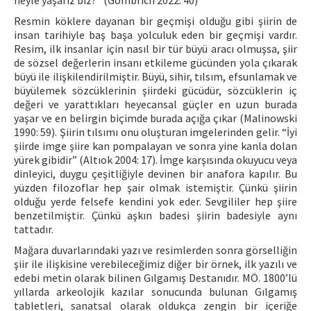
neyle yaşarız biz?” (Gombrich 2022: 40)
Resmin köklere dayanan bir geçmişi olduğu gibi şiirin de
insan tarihiyle baş başa yolculuk eden bir geçmişi vardır.
Resim, ilk insanlar için nasıl bir tür büyü aracı olmuşsa, şiir
de sözsel değerlerin insanı etkileme gücünden yola çıkarak
büyü ile ilişkilendirilmiştir. Büyü, sihir, tılsım, efsunlamak ve
büyülemek sözcüklerinin şiirdeki gücüdür, sözcüklerin iç
değeri ve yarattıkları heyecansal güçler en uzun burada
yaşar ve en belirgin biçimde burada açığa çıkar (Malinowski
1990: 59). Şiirin tılsımı onu oluşturan imgelerinden gelir. “İyi
şiirde imge şiire kan pompalayan ve sonra yine kanla dolan
yürek gibidir” (Altıok 2004: 17). İmge karşısında okuyucu veya
dinleyici, duygu çeşitliğiyle devinen bir anafora kapılır. Bu
yüzden filozoflar hep şair olmak istemiştir. Çünkü şiirin
olduğu yerde felsefe kendini yok eder. Sevgililer hep şiire
benzetilmiştir. Çünkü aşkın badesi şiirin badesiyle aynı
tattadır.
Mağara duvarlarındaki yazı ve resimlerden sonra görselliğin
şiir ile ilişkisine verebileceğimiz diğer bir örnek, ilk yazılı ve
edebi metin olarak bilinen Gılgamış Destanıdır. MÖ. 1800’lü
yıllarda arkeolojik kazılar sonucunda bulunan Gılgamış
tabletleri, sanatsal olarak oldukça zengin bir içeriğe