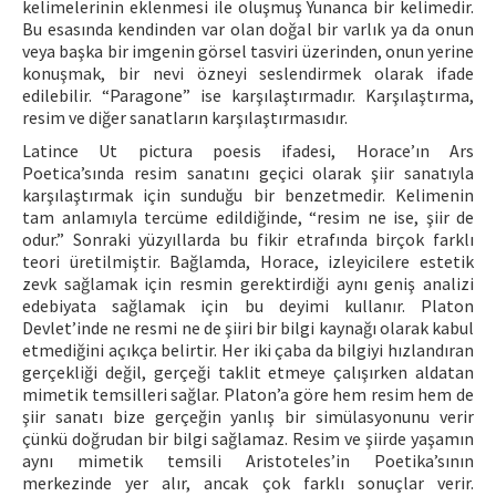
kelimelerinin eklenmesi ile oluşmuş Yunanca bir kelimedir.
Bu esasında kendinden var olan doğal bir varlık ya da onun
veya başka bir imgenin görsel tasviri üzerinden, onun yerine
konuşmak, bir nevi özneyi seslendirmek olarak ifade
edilebilir. “Paragone” ise karşılaştırmadır. Karşılaştırma,
resim ve diğer sanatların karşılaştırmasıdır.
Latince Ut pictura poesis ifadesi, Horace’ın Ars
Poetica’sında resim sanatını geçici olarak şiir sanatıyla
karşılaştırmak için sunduğu bir benzetmedir. Kelimenin
tam anlamıyla tercüme edildiğinde, “resim ne ise, şiir de
odur.” Sonraki yüzyıllarda bu fikir etrafında birçok farklı
teori üretilmiştir. Bağlamda, Horace, izleyicilere estetik
zevk sağlamak için resmin gerektirdiği aynı geniş analizi
edebiyata sağlamak için bu deyimi kullanır. Platon
Devlet’inde ne resmi ne de şiiri bir bilgi kaynağı olarak kabul
etmediğini açıkça belirtir. Her iki çaba da bilgiyi hızlandıran
gerçekliği değil, gerçeği taklit etmeye çalışırken aldatan
mimetik temsilleri sağlar. Platon’a göre hem resim hem de
şiir sanatı bize gerçeğin yanlış bir simülasyonunu verir
çünkü doğrudan bir bilgi sağlamaz. Resim ve şiirde yaşamın
aynı mimetik temsili Aristoteles’in Poetika’sının
merkezinde yer alır, ancak çok farklı sonuçlar verir.