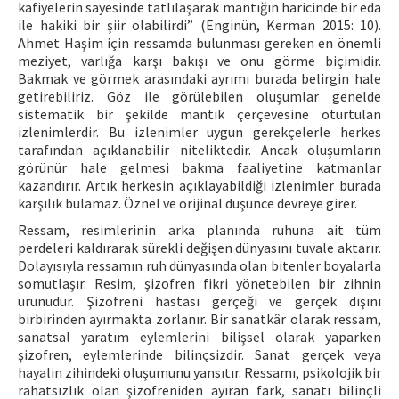
kafiyelerin sayesinde tatlılaşarak mantığın haricinde bir eda
ile hakiki bir şiir olabilirdi” (Enginün, Kerman 2015: 10).
Ahmet Haşim için ressamda bulunması gereken en önemli
meziyet, varlığa karşı bakışı ve onu görme biçimidir.
Bakmak ve görmek arasındaki ayrımı burada belirgin hale
getirebiliriz. Göz ile görülebilen oluşumlar genelde
sistematik bir şekilde mantık çerçevesine oturtulan
izlenimlerdir. Bu izlenimler uygun gerekçelerle herkes
tarafından açıklanabilir niteliktedir. Ancak oluşumların
görünür hale gelmesi bakma faaliyetine katmanlar
kazandırır. Artık herkesin açıklayabildiği izlenimler burada
karşılık bulamaz. Öznel ve orijinal düşünce devreye girer.
Ressam, resimlerinin arka planında ruhuna ait tüm
perdeleri kaldırarak sürekli değişen dünyasını tuvale aktarır.
Dolayısıyla ressamın ruh dünyasında olan bitenler boyalarla
somutlaşır. Resim, şizofren fikri yönetebilen bir zihnin
ürünüdür. Şizofreni hastası gerçeği ve gerçek dışını
birbirinden ayırmakta zorlanır. Bir sanatkâr olarak ressam,
sanatsal yaratım eylemlerini bilişsel olarak yaparken
şizofren, eylemlerinde bilinçsizdir. Sanat gerçek veya
hayalin zihindeki oluşumunu yansıtır. Ressamı, psikolojik bir
rahatsızlık olan şizofreniden ayıran fark, sanatı bilinçli