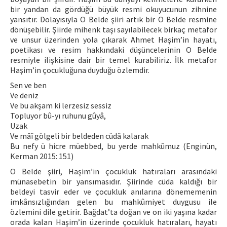
bir yandan da gördüğü büyük resmi okuyucunun zihnine
yansıtır. Dolayısıyla O Belde şiiri artık bir O Belde resmine
dönüşebilir. Şiirde mihenk taşı sayılabilecek birkaç metafor
ve unsur üzerinden yola çıkarak Ahmet Haşim’in hayatı,
poetikası ve resim hakkındaki düşüncelerinin O Belde
resmiyle ilişkisine dair bir temel kurabiliriz. İlk metafor
Haşim’in çocukluğuna duyduğu özlemdir.
Sen ve ben
Ve deniz
Ve bu akşam ki lerzesiz sessiz
Topluyor bû-yı ruhunu gûyâ,
Uzak
Ve mâî gölgeli bir beldeden cüdâ kalarak
Bu nefy ü hicre müebbed, bu yerde mahkûmuz (Enginün,
Kerman 2015: 151)
O Belde şiiri, Haşim’in çocukluk hatıraları arasındaki
münasebetin bir yansımasıdır. Şiirinde cüda kaldığı bir
beldeyi tasvir eder ve çocukluk anılarına dönememenin
imkânsızlığından gelen bu mahkûmiyet duygusu ile
özlemini dile getirir. Bağdat’ta doğan ve on iki yaşına kadar
orada kalan Haşim’in üzerinde çocukluk hatıraları, hayatı