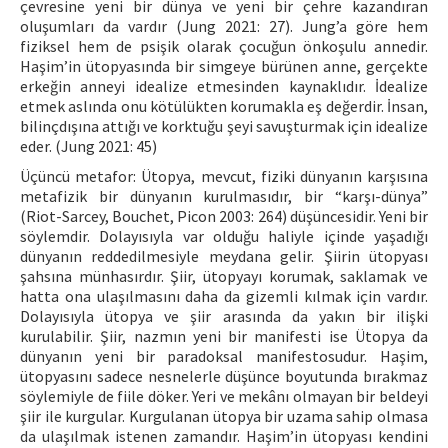
çevresine yeni bir dünya ve yeni bir çehre kazandıran
oluşumları da vardır (Jung 2021: 27). Jung’a göre hem
fiziksel hem de psişik olarak çocuğun önkoşulu annedir.
Haşim’in ütopyasında bir simgeye bürünen anne, gerçekte
erkeğin anneyi idealize etmesinden kaynaklıdır. İdealize
etmek aslında onu kötülükten korumakla eş değerdir. İnsan,
bilinçdışına attığı ve korktuğu şeyi savuşturmak için idealize
eder. (Jung 2021: 45)
Üçüncü metafor: Ütopya, mevcut, fiziki dünyanın karşısına
metafizik bir dünyanın kurulmasıdır, bir “karşı-dünya”
(Riot-Sarcey, Bouchet, Picon 2003: 264) düşüncesidir. Yeni bir
söylemdir. Dolayısıyla var olduğu haliyle içinde yaşadığı
dünyanın reddedilmesiyle meydana gelir. Şiirin ütopyası
şahsına münhasırdır. Şiir, ütopyayı korumak, saklamak ve
hatta ona ulaşılmasını daha da gizemli kılmak için vardır.
Dolayısıyla ütopya ve şiir arasında da yakın bir ilişki
kurulabilir. Şiir, nazmın yeni bir manifesti ise Ütopya da
dünyanın yeni bir paradoksal manifestosudur. Haşim,
ütopyasını sadece nesnelerle düşünce boyutunda bırakmaz
söylemiyle de fiile döker. Yeri ve mekânı olmayan bir beldeyi
şiir ile kurgular. Kurgulanan ütopya bir uzama sahip olmasa
da ulaşılmak istenen zamandır. Haşim’in ütopyası kendini