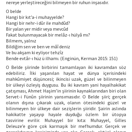
nereye yerleştireceğini bilmeyen bir ruhun inşasıdır.
O belde
Hangi bir kıt’a-i muhayyelde?
Hangi bir nehr-i dûr ile mahdûd?
Bir yalan yer midir veya mevcûd
Fakat bulunmayacak bir melâz-ı hülyâ mı?
Bilmem, yalnız
Bildiğim sen ve ben ve mâî deniz
Ve bu akşam ki eyliyor tehzîz
Bende evtâr-ı hüz ü ilhamı. (Enginün, Kerman 2015: 151)
O Belde şiirinde birbirini tamamlayan iki kavramdan söz
edebiliriz. İlki yaşanılan hayat ve dünya içerisindeki
mahkûmiyet düşüncesi; ikincisi uzak, güzel ve bilinmeyen
bir ülkeyi özleyiş duygusu. Bu iki kavram yani hayalhakikat
çatışması, Ahmet Haşim’in şiirinin kaynaklarından biri olan
Servet-i Fünûn şiirinin yansımasıdır. O Belde şiiri; gerçek
olanın dışına çıkarak uzak, olanın ötesindeki güzel ve
bilinmeyen bir ülkeye dair sezişlerin şiiridir. Şairin aslında
hakikatte yaşayıp hayale duyduğu özlem bir ütopya
tasvirine evrilir. Muhayyel bir kıta: Muhayyel, Gilles
Deleuze’e göre çok karmaşık bir mefhumdur. Gerçek ve