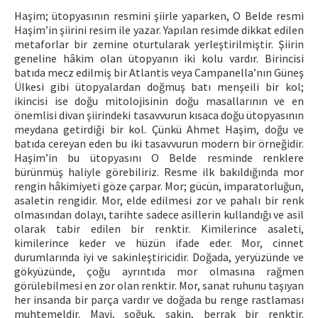
Haşim; ütopyasının resmini şiirle yaparken, O Belde resmi
Haşim’in şiirini resim ile yazar. Yapılan resimde dikkat edilen
metaforlar bir zemine oturtularak yerleştirilmiştir. Şiirin
geneline hâkim olan ütopyanın iki kolu vardır. Birincisi
batıda mecz edilmiş bir Atlantis veya Campanella’nın Güneş
Ülkesi gibi ütopyalardan doğmuş batı menşeili bir kol;
ikincisi ise doğu mitolojisinin doğu masallarının ve en
önemlisi divan şiirindeki tasavvurun kısaca doğu ütopyasının
meydana getirdiği bir kol. Çünkü Ahmet Haşim, doğu ve
batıda cereyan eden bu iki tasavvurun modern bir örneğidir.
Haşim’in bu ütopyasını O Belde resminde renklere
bürünmüş haliyle görebiliriz. Resme ilk bakıldığında mor
rengin hâkimiyeti göze çarpar. Mor; gücün, imparatorluğun,
asaletin rengidir. Mor, elde edilmesi zor ve pahalı bir renk
olmasından dolayı, tarihte sadece asillerin kullandığı ve asil
olarak tabir edilen bir renktir. Kimilerince asaleti,
kimilerince keder ve hüzün ifade eder. Mor, cinnet
durumlarında iyi ve sakinleştiricidir. Doğada, yeryüzünde ve
gökyüzünde, çoğu ayrıntıda mor olmasına rağmen
görülebilmesi en zor olan renktir. Mor, sanat ruhunu taşıyan
her insanda bir parça vardır ve doğada bu renge rastlaması
muhtemeldir. Mavi, soğuk, sakin, berrak bir renktir.