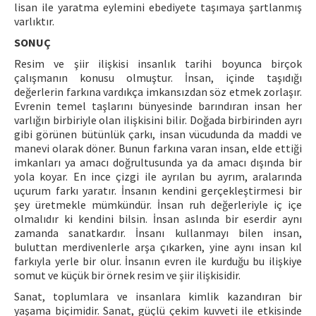
lisan ile yaratma eylemini ebediyete taşımaya şartlanmış
varlıktır.
SONUÇ
Resim ve şiir ilişkisi insanlık tarihi boyunca birçok
çalışmanın konusu olmuştur. İnsan, içinde taşıdığı
değerlerin farkına vardıkça imkansızdan söz etmek zorlaşır.
Evrenin temel taşlarını bünyesinde barındıran insan her
varlığın birbiriyle olan ilişkisini bilir. Doğada birbirinden ayrı
gibi görünen bütünlük çarkı, insan vücudunda da maddi ve
manevi olarak döner. Bunun farkına varan insan, elde ettiği
imkanları ya amacı doğrultusunda ya da amacı dışında bir
yola koyar. En ince çizgi ile ayrılan bu ayrım, aralarında
uçurum farkı yaratır. İnsanın kendini gerçekleştirmesi bir
şey üretmekle mümkündür. İnsan ruh değerleriyle iç içe
olmalıdır ki kendini bilsin. İnsan aslında bir eserdir aynı
zamanda sanatkardır. İnsanı kullanmayı bilen insan,
buluttan merdivenlerle arşa çıkarken, yine aynı insan kıl
farkıyla yerle bir olur. İnsanın evren ile kurduğu bu ilişkiye
somut ve küçük bir örnek resim ve şiir ilişkisidir.
Sanat, toplumlara ve insanlara kimlik kazandıran bir
yaşama biçimidir. Sanat, güçlü çekim kuvveti ile etkisinde