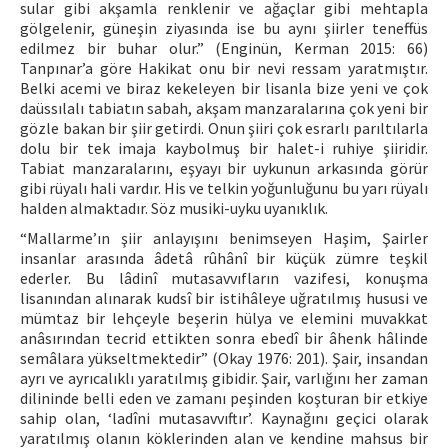
sular gibi akşamla renklenir ve ağaçlar gibi mehtapla
gölgelenir, güneşin ziyasında ise bu aynı şiirler teneffüs
edilmez bir buhar olur.” (Enginün, Kerman 2015: 66)
Tanpınar’a göre Hakikat onu bir nevi ressam yaratmıştır.
Belki acemi ve biraz kekeleyen bir lisanla bize yeni ve çok
daüssılalı tabiatın sabah, akşam manzaralarına çok yeni bir
gözle bakan bir şiir getirdi. Onun şiiri çok esrarlı parıltılarla
dolu bir tek imaja kaybolmuş bir halet-i ruhiye şiiridir.
Tabiat manzaralarını, eşyayı bir uykunun arkasında görür
gibi rüyalı hali vardır. His ve telkin yoğunluğunu bu yarı rüyalı
halden almaktadır. Söz musiki-uyku uyanıklık.
“Mallarme’ın şiir anlayışını benimseyen Haşim, Şairler
insanlar arasında âdetâ rûhânî bir küçük zümre teşkil
ederler. Bu lâdinî mutasavvıfların vazifesi, konuşma
lisanından alınarak kudsî bir istihâleye uğratılmış hususi ve
mümtaz bir lehçeyle beşerin hülya ve elemini muvakkat
anâsırından tecrid ettikten sonra ebedî bir âhenk hâlinde
semâlara yükseltmektedir” (Okay 1976: 201). Şair, insandan
ayrı ve ayrıcalıklı yaratılmış gibidir. Şair, varlığını her zaman
dilininde belli eden ve zamanı peşinden koşturan bir etkiye
sahip olan, ‘ladîni mutasavvıftır’. Kaynağını geçici olarak
yaratılmış olanın köklerinden alan ve kendine mahsus bir