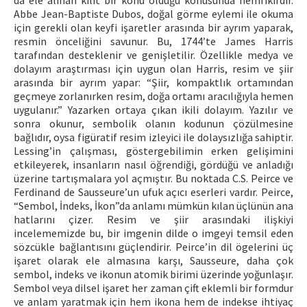
da ele alınan kilit bir konu olduğu konusunda hemfikirdir.
Abbe Jean-Baptiste Dubos, doğal görme eylemi ile okuma
için gerekli olan keyfi işaretler arasında bir ayrım yaparak,
resmin önceliğini savunur. Bu, 1744’te James Harris
tarafından desteklenir ve genişletilir. Özellikle medya ve
dolayım araştırması için uygun olan Harris, resim ve şiir
arasında bir ayrım yapar: “Şiir, kompaktlık ortamından
geçmeye zorlanırken resim, doğa ortamı aracılığıyla hemen
uygulanır.” Yazarken ortaya çıkan ikili dolayım. Yazılır ve
sonra okunur, sembolik olanın kodunun çözülmesine
bağlıdır, oysa figüratif resim izleyici ile dolaysızlığa sahiptir.
Lessing’in çalışması, göstergebilimin erken gelişimini
etkileyerek, insanların nasıl öğrendiği, gördüğü ve anladığı
üzerine tartışmalara yol açmıştır. Bu noktada C.S. Peirce ve
Ferdinand de Sausseure’un ufuk açıcı eserleri vardır. Peirce,
“Sembol, İndeks, İkon”da anlamı mümkün kılan üçlünün ana
hatlarını çizer. Resim ve şiir arasındaki ilişkiyi
incelememizde bu, bir imgenin dilde o imgeyi temsil eden
sözcükle bağlantısını güçlendirir. Peirce’in dil ögelerini üç
işaret olarak ele almasına karşı, Sausseure, daha çok
sembol, indeks ve ikonun atomik birimi üzerinde yoğunlaşır.
Sembol veya dilsel işaret her zaman çift eklemli bir formdur
ve anlam yaratmak için hem ikona hem de indekse ihtiyaç