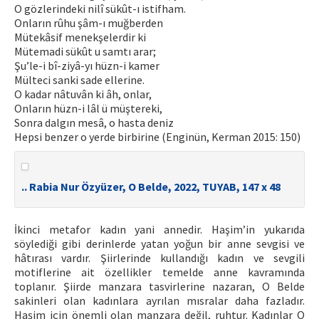
O gözlerindeki nilî sükût-ı istifham.
Onların rûhu şâm-ı muğberden
Mütekâsif menekşelerdir ki
Mütemadi sükût u samtı arar;
Şu’le-i bî-ziyâ-yı hüzn-i kamer
Mülteci sanki sade ellerine.
O kadar nâtuvân ki âh, onlar,
Onların hüzn-i lâl ü müştereki,
Sonra dalgın mesâ, o hasta deniz
Hepsi benzer o yerde birbirine (Enginün, Kerman 2015: 150)
.. Rabia Nur Özyüzer, O Belde, 2022, TUYAB, 147 x 48
İkinci metafor kadın yani annedir. Haşim’in yukarıda
söylediği gibi derinlerde yatan yoğun bir anne sevgisi ve
hâtırası vardır. Şiirlerinde kullandığı kadın ve sevgili
motiflerine ait özellikler temelde anne kavramında
toplanır. Şiirde manzara tasvirlerine nazaran, O Belde
sakinleri olan kadınlara ayrılan mısralar daha fazladır.
Haşim için önemli olan manzara değil, ruhtur. Kadınlar O