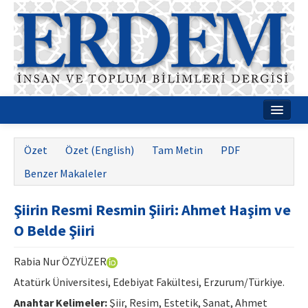
Ana Sayfa
Özet
Özet (English)
Tam Metin
PDF
Hakkımızda
Benzer Makaleler
Dergi Kurulları
Şiirin Resmi Resmin Şiiri: Ahmet Haşim ve
Rehberler
O Belde Şiiri
Yayın Politikaları
Rabia Nur ÖZYÜZER
Yazım Kuralları
Atatürk Üniversitesi, Edebiyat Fakültesi, Erzurum/Türkiye.
İletişim
Anahtar Kelimeler:
Şiir, Resim, Estetik, Sanat, Ahmet