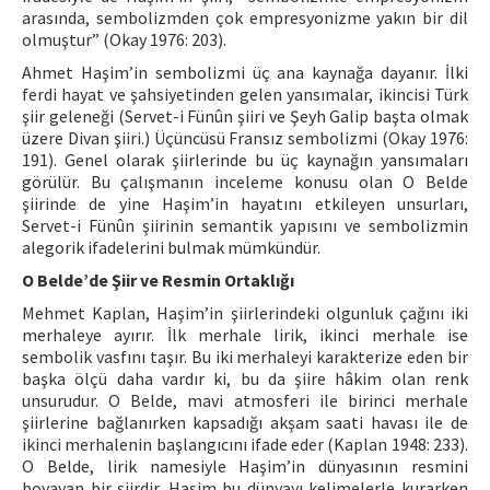
arasında, sembolizmden çok empresyonizme yakın bir dil
olmuştur” (Okay 1976: 203).
Ahmet Haşim’in sembolizmi üç ana kaynağa dayanır. İlki
ferdi hayat ve şahsiyetinden gelen yansımalar, ikincisi Türk
şiir geleneği (Servet-i Fünûn şiiri ve Şeyh Galip başta olmak
üzere Divan şiiri.) Üçüncüsü Fransız sembolizmi (Okay 1976:
191). Genel olarak şiirlerinde bu üç kaynağın yansımaları
görülür. Bu çalışmanın inceleme konusu olan O Belde
şiirinde de yine Haşim’in hayatını etkileyen unsurları,
Servet-i Fünûn şiirinin semantik yapısını ve sembolizmin
alegorik ifadelerini bulmak mümkündür.
O Belde’de Şiir ve Resmin Ortaklığı
Mehmet Kaplan, Haşim’in şiirlerindeki olgunluk çağını iki
merhaleye ayırır. İlk merhale lirik, ikinci merhale ise
sembolik vasfını taşır. Bu iki merhaleyi karakterize eden bir
başka ölçü daha vardır ki, bu da şiire hâkim olan renk
unsurudur. O Belde, mavi atmosferi ile birinci merhale
şiirlerine bağlanırken kapsadığı akşam saati havası ile de
ikinci merhalenin başlangıcını ifade eder (Kaplan 1948: 233).
O Belde, lirik namesiyle Haşim’in dünyasının resmini
boyayan bir şiirdir. Haşim bu dünyayı kelimelerle kurarken