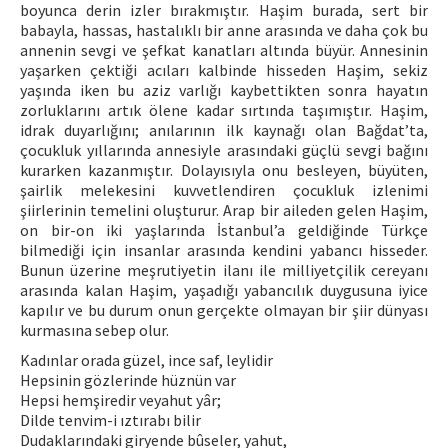
boyunca derin izler bırakmıştır. Haşim burada, sert bir
babayla, hassas, hastalıklı bir anne arasında ve daha çok bu
annenin sevgi ve şefkat kanatları altında büyür. Annesinin
yaşarken çektiği acıları kalbinde hisseden Haşim, sekiz
yaşında iken bu aziz varlığı kaybettikten sonra hayatın
zorluklarını artık ölene kadar sırtında taşımıştır. Haşim,
idrak duyarlığını; anılarının ilk kaynağı olan Bağdat’ta,
çocukluk yıllarında annesiyle arasındaki güçlü sevgi bağını
kurarken kazanmıştır. Dolayısıyla onu besleyen, büyüten,
şairlik melekesini kuvvetlendiren çocukluk izlenimi
şiirlerinin temelini oluşturur. Arap bir aileden gelen Haşim,
on bir-on iki yaşlarında İstanbul’a geldiğinde Türkçe
bilmediği için insanlar arasında kendini yabancı hisseder.
Bunun üzerine meşrutiyetin ilanı ile milliyetçilik cereyanı
arasında kalan Haşim, yaşadığı yabancılık duygusuna iyice
kapılır ve bu durum onun gerçekte olmayan bir şiir dünyası
kurmasına sebep olur.
Kadınlar orada güzel, ince saf, leylidir
Hepsinin gözlerinde hüznün var
Hepsi hemşiredir veyahut yâr;
Dilde tenvim-i ıztırabı bilir
Dudaklarındaki giryende bûseler, yahut,