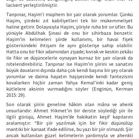
lacivert yerleştirilmiştir.
Tanpınar, Haşim’i müphem bir şair olarak yorumlar. Çünkü
Haşim, şiirdeki zıt kabiliyetleri tek bir mükemmeliyet
haline getirir. Dolayısıyla Haşim, şiiriyle ruha bir sır üfler. Bu
yönüyle Abdülhak Şinasi de onu bir sihirbaza benzetir.
Haşim’in kelimeleri şiirde kullanımı, bir havai fişek
gösterisindeki ihtişam ile aynı gösterişe sahip olabilir.
Hatta onu bir fikir adamından ziyade; kıvrak ve keskin zekâsı
ile fikir ve düşüncelerle oynayan kurnaz bir şair olarak da
nitelendirebiliriz. Tanpınar ise Haşim’in şiirini ve sanatını
büyük davaların dışında daha çok kendi başına bir şey olarak
yorumlar ve daima hayatın haşiyesinde kendi fantezisini
kovalarken hiçbir zaman Yahya Kemal’inki kadar geniş
kütlelere aksinin vurmadığını söyler (Enginün, Kerman
2015: 29).
Son olarak şiirin geneline hâkim olan mâna ve ahenk
unsurlarıdır: Ahmet Hikmet’in bir derste söylediği şiir ile
ilgili görüşü, Ahmet Haşim’de hakikatin keşif kapılarını
aralamıştır: “Bir şiir yazılmak için bir fikir düşünülüp
mantıki bir kanaat ifade edilirse, bu yazı bir şiir olmazdı. Şiir
ancak kullanılan güzel kelimelerin yardımıyla ve ahenkli