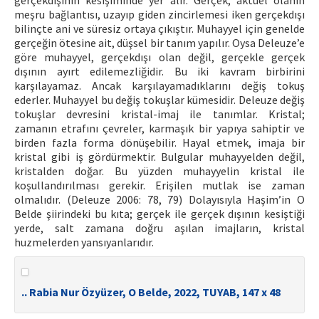
gerçekdışının kesişiminde yer alır. Gerçek, aktüel olanın
meşru bağlantısı, uzayıp giden zincirlemesi iken gerçekdışı
bilinçte ani ve süresiz ortaya çıkıştır. Muhayyel için genelde
gerçeğin ötesine ait, düşsel bir tanım yapılır. Oysa Deleuze’e
göre muhayyel, gerçekdışı olan değil, gerçekle gerçek
dışının ayırt edilemezliğidir. Bu iki kavram birbirini
karşılayamaz. Ancak karşılayamadıklarını değiş tokuş
ederler. Muhayyel bu değiş tokuşlar kümesidir. Deleuze değiş
tokuşlar devresini kristal-imaj ile tanımlar. Kristal;
zamanın etrafını çevreler, karmaşık bir yapıya sahiptir ve
birden fazla forma dönüşebilir. Hayal etmek, imaja bir
kristal gibi iş gördürmektir. Bulgular muhayyelden değil,
kristalden doğar. Bu yüzden muhayyelin kristal ile
koşullandırılması gerekir. Erişilen mutlak ise zaman
olmalıdır. (Deleuze 2006: 78, 79) Dolayısıyla Haşim’in O
Belde şiirindeki bu kıta; gerçek ile gerçek dışının kesiştiği
yerde, salt zamana doğru aşılan imajların, kristal
huzmelerden yansıyanlarıdır.
.. Rabia Nur Özyüzer, O Belde, 2022, TUYAB, 147 x 48