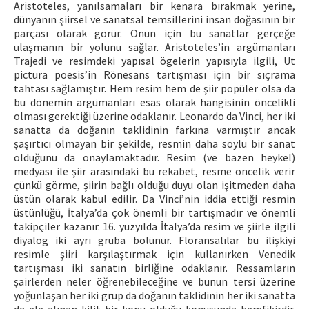
Aristoteles, yanılsamaları bir kenara bırakmak yerine,
dünyanın şiirsel ve sanatsal temsillerini insan doğasının bir
parçası olarak görür. Onun için bu sanatlar gerçeğe
ulaşmanın bir yolunu sağlar. Aristoteles’in argümanları
Trajedi ve resimdeki yapısal ögelerin yapısıyla ilgili, Ut
pictura poesis’in Rönesans tartışması için bir sıçrama
tahtası sağlamıştır. Hem resim hem de şiir popüler olsa da
bu dönemin argümanları esas olarak hangisinin öncelikli
olması gerektiği üzerine odaklanır. Leonardo da Vinci, her iki
sanatta da doğanın taklidinin farkına varmıştır ancak
şaşırtıcı olmayan bir şekilde, resmin daha soylu bir sanat
olduğunu da onaylamaktadır. Resim (ve bazen heykel)
medyası ile şiir arasındaki bu rekabet, resme öncelik verir
çünkü görme, şiirin bağlı olduğu duyu olan işitmeden daha
üstün olarak kabul edilir. Da Vinci’nin iddia ettiği resmin
üstünlüğü, İtalya’da çok önemli bir tartışmadır ve önemli
takipçiler kazanır. 16. yüzyılda İtalya’da resim ve şiirle ilgili
diyalog iki ayrı gruba bölünür. Floransalılar bu ilişkiyi
resimle şiiri karşılaştırmak için kullanırken Venedik
tartışması iki sanatın birliğine odaklanır. Ressamların
şairlerden neler öğrenebileceğine ve bunun tersi üzerine
yoğunlaşan her iki grup da doğanın taklidinin her iki sanatta