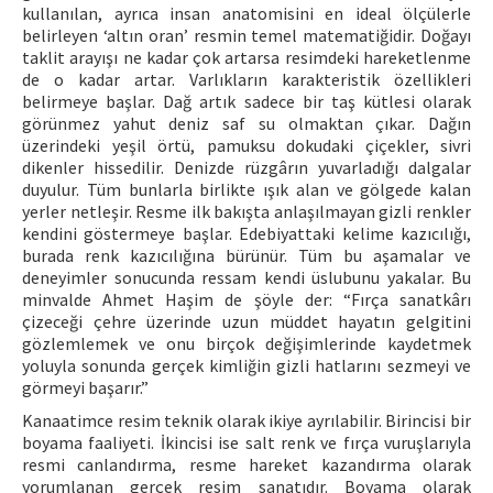
kullanılan, ayrıca insan anatomisini en ideal ölçülerle
belirleyen ‘altın oran’ resmin temel matematiğidir. Doğayı
taklit arayışı ne kadar çok artarsa resimdeki hareketlenme
de o kadar artar. Varlıkların karakteristik özellikleri
belirmeye başlar. Dağ artık sadece bir taş kütlesi olarak
görünmez yahut deniz saf su olmaktan çıkar. Dağın
üzerindeki yeşil örtü, pamuksu dokudaki çiçekler, sivri
dikenler hissedilir. Denizde rüzgârın yuvarladığı dalgalar
duyulur. Tüm bunlarla birlikte ışık alan ve gölgede kalan
yerler netleşir. Resme ilk bakışta anlaşılmayan gizli renkler
kendini göstermeye başlar. Edebiyattaki kelime kazıcılığı,
burada renk kazıcılığına bürünür. Tüm bu aşamalar ve
deneyimler sonucunda ressam kendi üslubunu yakalar. Bu
minvalde Ahmet Haşim de şöyle der: “Fırça sanatkârı
çizeceği çehre üzerinde uzun müddet hayatın gelgitini
gözlemlemek ve onu birçok değişimlerinde kaydetmek
yoluyla sonunda gerçek kimliğin gizli hatlarını sezmeyi ve
görmeyi başarır.”
Kanaatimce resim teknik olarak ikiye ayrılabilir. Birincisi bir
boyama faaliyeti. İkincisi ise salt renk ve fırça vuruşlarıyla
resmi canlandırma, resme hareket kazandırma olarak
yorumlanan gerçek resim sanatıdır. Boyama olarak