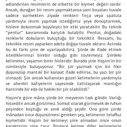
adlandırılan resimlerin de elbette bir kıymet değeri vardır.
Ancak, durağan bir resim yapmaktansa yani boyaları tuvale
sadece sürmekten ziyade renkleri fırça veya spatula
yardımıyla resmi yapmak istediğimiz şeye dönüştürmek,
hislere dokunmak büyüleyici bir etki yaratabilir. Bu teknik
“pentür” kavramında karşılık bulabilir. Pentür, doğadaki
renklerle dokuların buluştuğu bir tekniktir. Ressam, bu
teknikle resim yaparken adeta doğayı tuvale aktarır. Aslında
bu iki farkı şiire de uyarlayabiliriz. Şiirde de ifade etmek
istediklerimizi birebir olduğu gibi söylemeyiz. Şiirdeki
kelimeler, yaşamın birer hisleridir. Burada yine Haşim’in bir
cümlesiyle buluşuyoruz: “Bir şiir yazmak için bir fikir
düşünülüp mantıkî bir kanaat ifade edilirse, bu yazı bir şiir
olmazdı. Şiir ancak kullanılan güzel kelimelerin yardımıyla
ve ahenkli kafiyelerin sayesinde tatlılaşarak mantığın
haricinde bir eda ile hakiki bir şiir olabilirdi.”
Haşim’e göre mâna şiirde bir meyvenin tadı gibidir. Varlığı
hissedilir ancak görülmez. Somut olarak görmesek de ruhun
peşinden koştuğu ve zevk aldığı şeydir. Ona göre şiirde
mânadan önce düşünülmesi gereken şey, kelimenin telaffuz
kıymetidir. Haşim bir kelimeyi şiire almadan önce onun
karakterini şiire taşır. Böylece kelime diğer kelimelerle