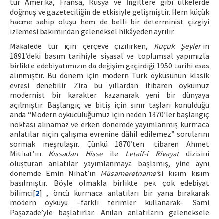
tür Amerika, Fransa, Rusya ve İngiltere gibi ülkelerde
doğmuş ve gazeteciliğin de etkisiyle gelişmiştir. Hem küçük
hacme sahip oluşu hem de belli bir determinist çizgiyi
izlemesi bakımından geleneksel hikâyeden ayrılır.
Makalede tür için çerçeve çizilirken,
Küçük Şeyler’
in
1891’deki basım tarihiyle siyasal ve toplumsal yapımızla
birlikte edebiyatımızın da değişim geçirdiği 1950 tarihi esas
alınmıştır. Bu dönem için modern Türk öyküsünün klasik
evresi denebilir. Zira bu yıllardan itibaren öykümüz
modernist bir karakter kazanarak yeni bir dünyaya
açılmıştır. Başlangıç ve bitiş için sınır taşları konulduğu
anda “Modern öykücülüğümüz için neden 1870’ler başlangıç
noktası alınamaz ve erken dönemde yayımlanmış kurmaca
anlatılar niçin çalışma evrenine dâhil edilemez” sorularını
sormak meşrulaşır. Çünkü 1870’ten itibaren Ahmet
Mithat’ın
Kıssadan Hisse
ile
Letaif-i Rivayat
dizisini
oluşturan anlatılar yayımlanmaya başlamış, yine aynı
dönemde Emin Nihat’ın
Müsameretname’
si kısım kısım
basılmıştır. Böyle olmakla birlikte pek çok edebiyat
bilimci[
2
] , öncü kurmaca anlatıları bir yana bırakarak
modern öyküyü –farklı terimler kullanarak– Sami
Paşazade’yle başlatırlar. Anılan anlatıların geleneksele