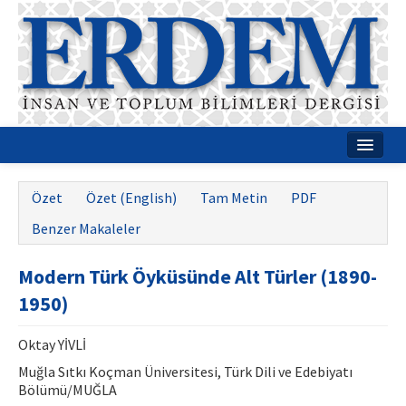
Ana Sayfa
Özet
Özet (English)
Tam Metin
PDF
Hakkımızda
Benzer Makaleler
Dergi Kurulları
Modern Türk Öyküsünde Alt Türler (1890-
Rehberler
1950)
Yayın Politikaları
Oktay YİVLİ
Yazım Kuralları
Muğla Sıtkı Koçman Üniversitesi, Türk Dili ve Edebiyatı
Bölümü/MUĞLA
İletişim