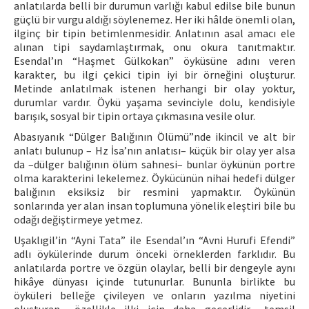
anlatılarda belli bir durumun varlığı kabul edilse bile bunun
güçlü bir vurgu aldığı söylenemez. Her iki hâlde önemli olan,
ilginç bir tipin betimlenmesidir. Anlatının asal amacı ele
alınan tipi saydamlaştırmak, onu okura tanıtmaktır.
Esendal’ın “Haşmet Gülkokan” öyküsüne adını veren
karakter, bu ilgi çekici tipin iyi bir örneğini oluşturur.
Metinde anlatılmak istenen herhangi bir olay yoktur,
durumlar vardır. Öykü yaşama sevinciyle dolu, kendisiyle
barışık, sosyal bir tipin ortaya çıkmasına vesile olur.
Abasıyanık “Dülger Balığının Ölümü”nde ikincil ve alt bir
anlatı bulunup – Hz İsa’nın anlatısı– küçük bir olay yer alsa
da –dülger balığının ölüm sahnesi– bunlar öykünün portre
olma karakterini lekelemez. Öykücünün nihai hedefi dülger
balığının eksiksiz bir resmini yapmaktır. Öykünün
sonlarında yer alan insan toplumuna yönelik eleştiri bile bu
odağı değiştirmeye yetmez.
Uşaklıgil’in “Ayni Tata” ile Esendal’ın “Avni Hurufi Efendi”
adlı öykülerinde durum önceki örneklerden farklıdır. Bu
anlatılarda portre ve özgün olaylar, belli bir dengeyle aynı
hikâye dünyası içinde tutunurlar. Bununla birlikte bu
öyküleri belleğe çivileyen ve onların yazılma niyetini