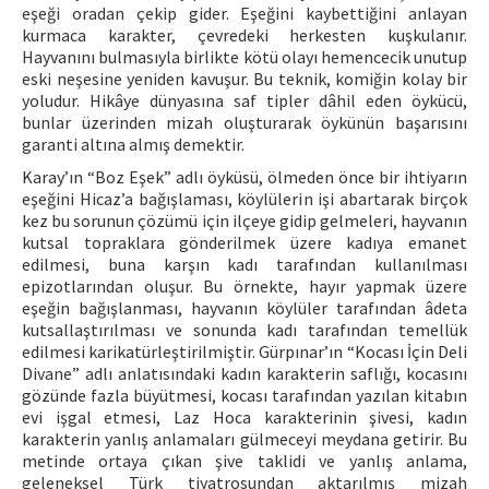
eşeği oradan çekip gider. Eşeğini kaybettiğini anlayan
kurmaca karakter, çevredeki herkesten kuşkulanır.
Hayvanını bulmasıyla birlikte kötü olayı hemencecik unutup
eski neşesine yeniden kavuşur. Bu teknik, komiğin kolay bir
yoludur. Hikâye dünyasına saf tipler dâhil eden öykücü,
bunlar üzerinden mizah oluşturarak öykünün başarısını
garanti altına almış demektir.
Karay’ın “Boz Eşek” adlı öyküsü, ölmeden önce bir ihtiyarın
eşeğini Hicaz’a bağışlaması, köylülerin işi abartarak birçok
kez bu sorunun çözümü için ilçeye gidip gelmeleri, hayvanın
kutsal topraklara gönderilmek üzere kadıya emanet
edilmesi, buna karşın kadı tarafından kullanılması
epizotlarından oluşur. Bu örnekte, hayır yapmak üzere
eşeğin bağışlanması, hayvanın köylüler tarafından âdeta
kutsallaştırılması ve sonunda kadı tarafından temellük
edilmesi karikatürleştirilmiştir. Gürpınar’ın “Kocası İçin Deli
Divane” adlı anlatısındaki kadın karakterin saflığı, kocasını
gözünde fazla büyütmesi, kocası tarafından yazılan kitabın
evi işgal etmesi, Laz Hoca karakterinin şivesi, kadın
karakterin yanlış anlamaları gülmeceyi meydana getirir. Bu
metinde ortaya çıkan şive taklidi ve yanlış anlama,
geleneksel Türk tiyatrosundan aktarılmış mizah