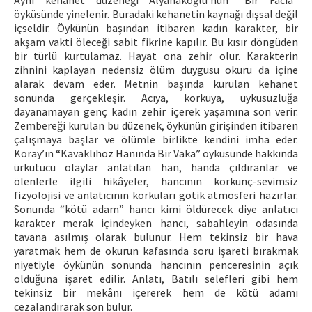
Aynı kehanet düzeneği Alyanakoğlu’nun “Bir Facia”
öyküsünde yinelenir. Buradaki kehanetin kaynağı dışsal değil
içseldir. Öykünün başından itibaren kadın karakter, bir
akşam vakti öleceği sabit fikrine kapılır. Bu kısır döngüden
bir türlü kurtulamaz. Hayat ona zehir olur. Karakterin
zihnini kaplayan nedensiz ölüm duygusu okuru da içine
alarak devam eder. Metnin başında kurulan kehanet
sonunda gerçekleşir. Acıya, korkuya, uykusuzluğa
dayanamayan genç kadın zehir içerek yaşamına son verir.
Zembereği kurulan bu düzenek, öykünün girişinden itibaren
çalışmaya başlar ve ölümle birlikte kendini imha eder.
Koray’ın “Kavaklıhoz Hanında Bir Vaka” öyküsünde hakkında
ürkütücü olaylar anlatılan han, handa çıldıranlar ve
ölenlerle ilgili hikâyeler, hancının korkunç-sevimsiz
fizyolojisi ve anlatıcının korkuları gotik atmosferi hazırlar.
Sonunda “kötü adam” hancı kimi öldürecek diye anlatıcı
karakter merak içindeyken hancı, sabahleyin odasında
tavana asılmış olarak bulunur. Hem tekinsiz bir hava
yaratmak hem de okurun kafasında soru işareti bırakmak
niyetiyle öykünün sonunda hancının penceresinin açık
olduğuna işaret edilir. Anlatı, Batılı selefleri gibi hem
tekinsiz bir mekânı içererek hem de kötü adamı
cezalandırarak son bulur.