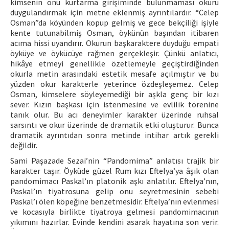
kimsenin onu kurtarma girişiminde bulunmaması okuru
duygulandırmak için metne eklenmiş ayrıntılardır. “Celep
Osman”da köyünden kopup gelmiş ve gece bekçiliği işiyle
kente tutunabilmiş Osman, öykünün başından itibaren
acıma hissi uyandırır. Okurun başkaraktere duyduğu empati
öyküye ve öykücüye rağmen gerçekleşir. Çünkü anlatıcı,
hikâye etmeyi genellikle özetlemeyle geçiştirdiğinden
okurla metin arasındaki estetik mesafe açılmıştır ve bu
yüzden okur karakterle yeterince özdeşleşemez. Celep
Osman, kimselere söyleyemediği bir aşkla genç bir kızı
sever. Kızın başkası için istenmesine ve evlilik törenine
tanık olur. Bu acı deneyimler karakter üzerinde ruhsal
sarsıntı ve okur üzerinde de dramatik etki oluşturur. Bunca
dramatik ayrıntıdan sonra metinde intihar artık gerekli
değildir.
Sami Paşazade Sezai’nin “Pandomima” anlatısı trajik bir
karakter taşır. Öyküde güzel Rum kızı Eftelya’ya âşık olan
pandomimacı Paskal’ın platonik aşkı anlatılır. Eftelya’nın,
Paskal’ın tiyatrosuna gelip onu seyretmesinin sebebi
Paskal’ı ölen köpeğine benzetmesidir. Eftelya’nın evlenmesi
ve kocasıyla birlikte tiyatroya gelmesi pandomimacının
yıkımını hazırlar. Evinde kendini asarak hayatına son verir.