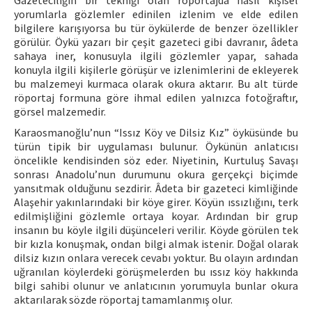
Gazeteciliğin bir tekniği olan röportajda nasıl kişisel
yorumlarla gözlemler edinilen izlenim ve elde edilen
bilgilere karışıyorsa bu tür öykülerde de benzer özellikler
görülür. Öykü yazarı bir çeşit gazeteci gibi davranır, âdeta
sahaya iner, konusuyla ilgili gözlemler yapar, sahada
konuyla ilgili kişilerle görüşür ve izlenimlerini de ekleyerek
bu malzemeyi kurmaca olarak okura aktarır. Bu alt türde
röportaj formuna göre ihmal edilen yalnızca fotoğraftır,
görsel malzemedir.
Karaosmanoğlu’nun “Issız Köy ve Dilsiz Kız” öyküsünde bu
türün tipik bir uygulaması bulunur. Öykünün anlatıcısı
öncelikle kendisinden söz eder. Niyetinin, Kurtuluş Savaşı
sonrası Anadolu’nun durumunu okura gerçekçi biçimde
yansıtmak olduğunu sezdirir. Âdeta bir gazeteci kimliğinde
Alaşehir yakınlarındaki bir köye girer. Köyün ıssızlığını, terk
edilmişliğini gözlemle ortaya koyar. Ardından bir grup
insanın bu köyle ilgili düşünceleri verilir. Köyde görülen tek
bir kızla konuşmak, ondan bilgi almak istenir. Doğal olarak
dilsiz kızın onlara verecek cevabı yoktur. Bu olayın ardından
uğranılan köylerdeki görüşmelerden bu ıssız köy hakkında
bilgi sahibi olunur ve anlatıcının yorumuyla bunlar okura
aktarılarak sözde röportaj tamamlanmış olur.