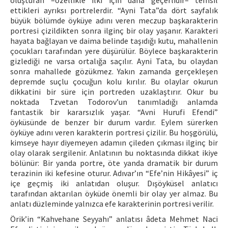
oluşturan –özellikle ilki için daha geçerlidir– temsil
ettikleri ayrıksı portrelerdir. “Ayni Tata”da dört sayfalık
büyük bölümde öyküye adını veren meczup başkarakterin
portresi çizildikten sonra ilginç bir olay yaşanır. Karakteri
hayata bağlayan ve daima belinde taşıdığı kutu, mahallenin
çocukları tarafından yere düşürülür. Böylece başkarakterin
gizlediği ne varsa ortalığa saçılır. Ayni Tata, bu olaydan
sonra mahallede gözükmez. Yakın zamanda gerçekleşen
depremde suçlu çocuğun kolu kırılır. Bu olaylar okurun
dikkatini bir süre için portreden uzaklaştırır. Okur bu
noktada Tzvetan Todorov’un tanımladığı anlamda
fantastik bir kararsızlık yaşar. “Avni Hurufi Efendi”
öyküsünde de benzer bir durum vardır. Eylem sürerken
öyküye adını veren karakterin portresi çizilir. Bu hoşgörülü,
kimseye hayır diyemeyen adamın çileden çıkması ilginç bir
olay olarak sergilenir. Anlatının bu noktasında dikkat ikiye
bölünür: Bir yanda portre, öte yanda dramatik bir durum
terazinin iki kefesine oturur. Adıvar’ın “Efe’nin Hikâyesi” iç
içe geçmiş iki anlatıdan oluşur. Dışöyküsel anlatıcı
tarafından aktarılan öyküde önemli bir olay yer almaz. Bu
anlatı düzleminde yalnızca efe karakterinin portresi verilir.
Örik’in “Kahvehane Seyyahı” anlatısı âdeta Mehmet Naci