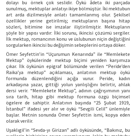
dolayı bu örnek çok seslidir. Öykü âdeta iki parçada
sunulmuş, mektuplar anlatıyı ikiye bölmüştür. İki mektubun
art arda dizilmesiyle anlatı tamamlanmış olur. Şekilsel
özellikler yerine getirilmiş; mektupların başına hitap
sözleri, bitimine ise imzalar iliştirilmiştir. Mektupların
şöyle bir yapısı vardır: İlki sorunu, ikincisi çözümü sergiler.
İlk mektup, romancının konu ve üslubunun niçin değiştiğini
sorgularken ikincisi bu değişimin sebeplerini ortaya döker.
Ömer Seyfettin’in “Uçurumun Kenarında” ile “Memlekete
Mektup” öykülerinde mektup biçimi yeniden karşımıza
çıkar. İlk öykünün epigraf bölümünde verilen “Peride’den
Raika’ya mektup” açıklaması, anlatının mektup öykü
formunda düzenlendiğini açığa vurur. Peride, kadın
arkadaşına yazar, gittiği yolun yanlışlığını belirtir, ahlak
dersi verir. “Memlekete Mektup”, adının çağrışımının yanı
sıra tarih, hitap gibi mektup formuna özgü biçimsel
ögelere de sahiptir. Anlatının başında “25 Şubat 1919,
İstanbul” ifadesi yer alır ve öykü “Sevgili Celil” ünlemiyle
başlar. Metnin sonunda Ömer Seyfettin ismi, kopya eden
olarak verilir.
Uşaklıgil’in “Sevda-yı Girizan” adlı öyküsünde, “Bakınız, bu