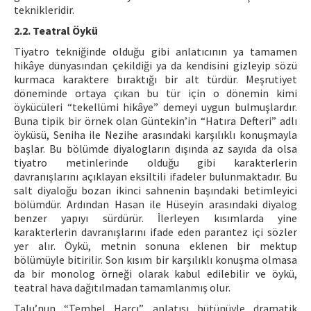
teknikleridir.
2.2. Teatral Öykü
Tiyatro tekniğinde olduğu gibi anlatıcının ya tamamen
hikâye dünyasından çekildiği ya da kendisini gizleyip sözü
kurmaca karaktere bıraktığı bir alt türdür. Meşrutiyet
döneminde ortaya çıkan bu tür için o dönemin kimi
öykücüleri “tekellümi hikâye” demeyi uygun bulmuşlardır.
Buna tipik bir örnek olan Güntekin’in “Hatıra Defteri” adlı
öyküsü, Seniha ile Nezihe arasındaki karşılıklı konuşmayla
başlar. Bu bölümde diyalogların dışında az sayıda da olsa
tiyatro metinlerinde olduğu gibi karakterlerin
davranışlarını açıklayan eksiltili ifadeler bulunmaktadır. Bu
salt diyaloğu bozan ikinci sahnenin başındaki betimleyici
bölümdür. Ardından Hasan ile Hüseyin arasındaki diyalog
benzer yapıyı sürdürür. İlerleyen kısımlarda yine
karakterlerin davranışlarını ifade eden parantez içi sözler
yer alır. Öykü, metnin sonuna eklenen bir mektup
bölümüyle bitirilir. Son kısım bir karşılıklı konuşma olmasa
da bir monolog örneği olarak kabul edilebilir ve öykü,
teatral hava dağıtılmadan tamamlanmış olur.
Talu’nun “Tembel Harcı” anlatısı bütünüyle dramatik