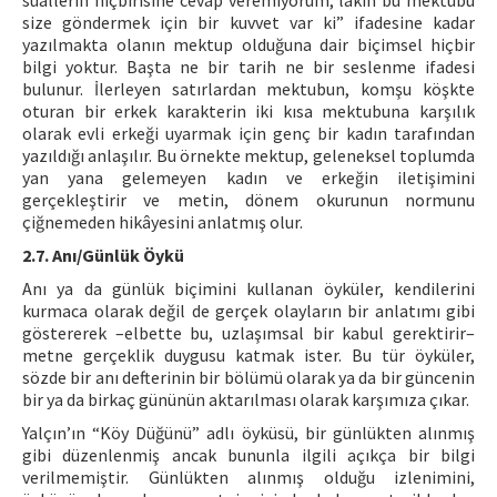
suallerin hiçbirisine cevap veremiyorum, lakin bu mektubu
size göndermek için bir kuvvet var ki” ifadesine kadar
yazılmakta olanın mektup olduğuna dair biçimsel hiçbir
bilgi yoktur. Başta ne bir tarih ne bir seslenme ifadesi
bulunur. İlerleyen satırlardan mektubun, komşu köşkte
oturan bir erkek karakterin iki kısa mektubuna karşılık
olarak evli erkeği uyarmak için genç bir kadın tarafından
yazıldığı anlaşılır. Bu örnekte mektup, geleneksel toplumda
yan yana gelemeyen kadın ve erkeğin iletişimini
gerçekleştirir ve metin, dönem okurunun normunu
çiğnemeden hikâyesini anlatmış olur.
2.7. Anı/Günlük Öykü
Anı ya da günlük biçimini kullanan öyküler, kendilerini
kurmaca olarak değil de gerçek olayların bir anlatımı gibi
göstererek –elbette bu, uzlaşımsal bir kabul gerektirir–
metne gerçeklik duygusu katmak ister. Bu tür öyküler,
sözde bir anı defterinin bir bölümü olarak ya da bir güncenin
bir ya da birkaç gününün aktarılması olarak karşımıza çıkar.
Yalçın’ın “Köy Düğünü” adlı öyküsü, bir günlükten alınmış
gibi düzenlenmiş ancak bununla ilgili açıkça bir bilgi
verilmemiştir. Günlükten alınmış olduğu izlenimini,