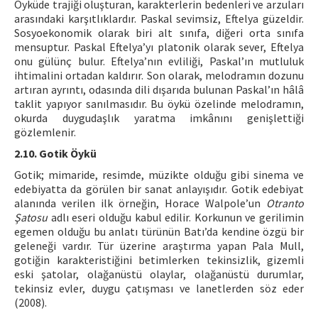
Öyküde trajiği oluşturan, karakterlerin bedenleri ve arzuları
arasındaki karşıtlıklardır. Paskal sevimsiz, Eftelya güzeldir.
Sosyoekonomik olarak biri alt sınıfa, diğeri orta sınıfa
mensuptur. Paskal Eftelya’yı platonik olarak sever, Eftelya
onu gülünç bulur. Eftelya’nın evliliği, Paskal’ın mutluluk
ihtimalini ortadan kaldırır. Son olarak, melodramın dozunu
artıran ayrıntı, odasında dili dışarıda bulunan Paskal’ın hâlâ
taklit yapıyor sanılmasıdır. Bu öykü özelinde melodramın,
okurda duygudaşlık yaratma imkânını genişlettiği
gözlemlenir.
2.10. Gotik Öykü
Gotik; mimaride, resimde, müzikte olduğu gibi sinema ve
edebiyatta da görülen bir sanat anlayışıdır. Gotik edebiyat
alanında verilen ilk örneğin, Horace Walpole’un
Otranto
Şatosu
adlı eseri olduğu kabul edilir. Korkunun ve gerilimin
egemen olduğu bu anlatı türünün Batı’da kendine özgü bir
geleneği vardır. Tür üzerine araştırma yapan Pala Mull,
gotiğin karakteristiğini betimlerken tekinsizlik, gizemli
eski şatolar, olağanüstü olaylar, olağanüstü durumlar,
tekinsiz evler, duygu çatışması ve lanetlerden söz eder
(2008).