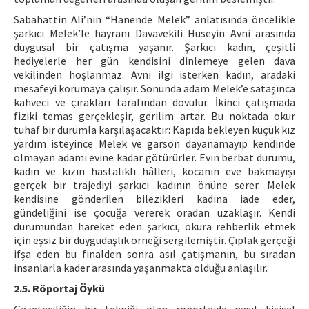
Sabahattin Ali’nin “Hanende Melek” anlatısında öncelikle
şarkıcı Melek’le hayranı Davavekili Hüseyin Avni arasında
duygusal bir çatışma yaşanır. Şarkıcı kadın, çeşitli
hediyelerle her gün kendisini dinlemeye gelen dava
vekilinden hoşlanmaz. Avni ilgi isterken kadın, aradaki
mesafeyi korumaya çalışır. Sonunda adam Melek’e sataşınca
kahveci ve çırakları tarafından dövülür. İkinci çatışmada
fiziki temas gerçekleşir, gerilim artar. Bu noktada okur
tuhaf bir durumla karşılaşacaktır: Kapıda bekleyen küçük kız
yardım isteyince Melek ve garson dayanamayıp kendinde
olmayan adamı evine kadar götürürler. Evin berbat durumu,
kadın ve kızın hastalıklı hâlleri, kocanın eve bakmayışı
gerçek bir trajediyi şarkıcı kadının önüne serer. Melek
kendisine gönderilen bilezikleri kadına iade eder,
gündeliğini ise çocuğa vererek oradan uzaklaşır. Kendi
durumundan hareket eden şarkıcı, okura rehberlik etmek
için eşsiz bir duygudaşlık örneği sergilemiştir. Çıplak gerçeği
ifşa eden bu finalden sonra asıl çatışmanın, bu sıradan
insanlarla kader arasında yaşanmakta olduğu anlaşılır.
2.5. Röportaj Öykü