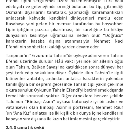
Efendi tipini sergilemek üzere düzenlenmiştir. Türk halk
edebiyatı ve geleneğinde örneği bulunan bu tip, gitmediği
Osmanlı diyarlarını tanıtarak, yapmadığı kahramanlıkları
anlatarak kahvede kendisini dinleyenleri mutlu eder.
Kasabaya yeni gelen bir memur tarafından bu hoşsohbet
tipin ipliğinin pazara çıkarılması, bir süreliğine bu hikâye
dünyasının kesintiye uğramasına neden olur. “Doğrucu”
karakterin kasaba dışına atanmasıyla Mehmet Naci
Efendi’nin sohbetleri kaldığı yerden devam eder.
Tanpınar’ın “Erzurumlu Tahsin”de öyküye adını veren Tahsin
Efendi üzerinde durulur. Hâli vakti yerinde bir ailenin oğlu
olan Tahsin, Balkan Savaşı’na katıldıktan sonra dünyevi her
şeyi terk edip sokaklara düşer. Öyküde ilkin Tahsin’le ilgili
bilinenler anlatılır, ardından anlatıcı karakterin yakından
tanıklığıyla bir deprem gecesinde Tahsin tipi yakın çekimle
okura sunulur. Öykünün Tahsin Efendi’yi betimlemek dışında
temel bir sorunsalı yoktur. Diğer örneklere benzer şekilde
Talu’nun “Binbaşı Asım” öyküsü bütünüyle iyi bir asker ve
vatansever olan Binbaşı Asım’ın portresini, Mehmet Rauf
’un “Ana Kız” anlatısı ise iki kişilik bir dünya içine kendilerini
kapayan sıra dışı ana ile kızın betimlemesini gerçekleştirir.
2.4. Dramatik öykü