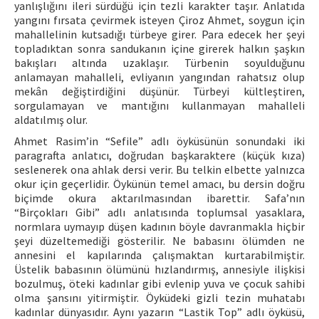
yanlışlığını ileri sürdüğü için tezli karakter taşır. Anlatıda
yangını fırsata çevirmek isteyen Çiroz Ahmet, soygun için
mahallelinin kutsadığı türbeye girer. Para edecek her şeyi
topladıktan sonra sandukanın içine girerek halkın şaşkın
bakışları altında uzaklaşır. Türbenin soyulduğunu
anlamayan mahalleli, evliyanın yangından rahatsız olup
mekân değiştirdiğini düşünür. Türbeyi kültleştiren,
sorgulamayan ve mantığını kullanmayan mahalleli
aldatılmış olur.
Ahmet Rasim’in “Sefile” adlı öyküsünün sonundaki iki
paragrafta anlatıcı, doğrudan başkaraktere (küçük kıza)
seslenerek ona ahlak dersi verir. Bu telkin elbette yalnızca
okur için geçerlidir. Öykünün temel amacı, bu dersin doğru
biçimde okura aktarılmasından ibarettir. Safa’nın
“Birçokları Gibi” adlı anlatısında toplumsal yasaklara,
normlara uymayıp düşen kadının böyle davranmakla hiçbir
şeyi düzeltemediği gösterilir. Ne babasını ölümden ne
annesini el kapılarında çalışmaktan kurtarabilmiştir.
Üstelik babasının ölümünü hızlandırmış, annesiyle ilişkisi
bozulmuş, öteki kadınlar gibi evlenip yuva ve çocuk sahibi
olma şansını yitirmiştir. Öyküdeki gizli tezin muhatabı
kadınlar dünyasıdır. Aynı yazarın “Lastik Top” adlı öyküsü,