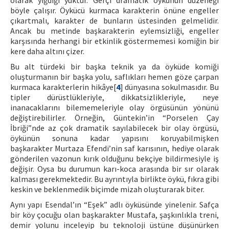
olarak yığdığı yüktür. Gerçi dramatik öykünün düzeneği
böyle çalışır. Öykücü kurmaca karakterin önüne engeller
çıkartmalı, karakter de bunların üstesinden gelmelidir.
Ancak bu metinde başkarakterin eylemsizliği, engeller
karşısında herhangi bir etkinlik göstermemesi komiğin bir
kere daha altını çizer.
Bu alt türdeki bir başka teknik ya da öyküde komiği
oluşturmanın bir başka yolu, saflıkları hemen göze çarpan
kurmaca karakterlerin hikâye[
4
] dünyasına sokulmasıdır. Bu
tipler dürüstlükleriyle, dikkatsizlikleriyle, neye
inanacaklarını bilememeleriyle olay örgüsünün yönünü
değiştirebilirler. Örneğin, Güntekin’in “Porselen Çay
İbriği”nde az çok dramatik sayılabilecek bir olay örgüsü,
öykünün sonuna kadar yapısını koruyabilmişken
başkarakter Murtaza Efendi’nin saf karısının, hediye olarak
gönderilen vazonun kırık olduğunu bekçiye bildirmesiyle iş
değişir. Oysa bu durumun karı-koca arasında bir sır olarak
kalması gerekmektedir. Bu ayrıntıyla birlikte öykü, fıkra gibi
keskin ve beklenmedik biçimde mizah oluşturarak biter.
Aynı yapı Esendal’ın “Eşek” adlı öyküsünde yinelenir. Safça
bir köy çocuğu olan başkarakter Mustafa, şaşkınlıkla treni,
demir yolunu inceleyip bu teknoloji üstüne düşünürken