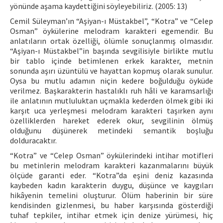
yönünde aşama kaydettiğini söyleyebiliriz. (2005: 13)
Cemil Süleyman’ın “Aşiyan-ı Müstakbel”, “Kotra” ve “Celep
Osman” öykülerine melodram karakteri egemendir. Bu
anlatıların ortak özelliği, ölümle sonuçlanmış olmasıdır.
“Aşiyan-ı Müstakbel”in başında sevgilisiyle birlikte mutlu
bir tablo içinde betimlenen erkek karakter, metnin
sonunda aşırı üzüntülü ve hayattan kopmuş olarak sunulur.
Oysa bu mutlu adamın niçin kedere boğulduğu öyküde
verilmez. Başkarakterin hastalıklı ruh hâli ve karamsarlığı
ile anlatının mutluluktan uçmakla kederden ölmek gibi iki
karşıt uca yerleşmesi melodram karakteri taşırken aynı
özelliklerden hareket ederek okur, sevgilinin ölmüş
olduğunu düşünerek metindeki semantik boşluğu
dolduracaktır.
“Kotra” ve “Celep Osman” öykülerindeki intihar motifleri
bu metinlerin melodram karakteri kazanmalarını büyük
ölçüde garanti eder. “Kotra”da eşini deniz kazasında
kaybeden kadın karakterin duygu, düşünce ve kaygıları
hikâyenin temelini oluşturur. Ölüm haberinin bir süre
kendisinden gizlenmesi, bu haber karşısında gösterdiği
tuhaf tepkiler, intihar etmek için denize yürümesi, hiç