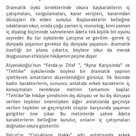
Dramatik öykü örneklerinde okura başkarakterin iç
çatışmaları, sorgulamaları, karar verişleri, kararından
dönüşleri ilk elden sunulur. Başkarakterin belleğine
odaklanan okur, orada çoğu zaman iç monolog, kimi zaman
iç diyalog biçiminde sahnelenen âdeta tek kişilik bir oyunu
seyreder. Bu tür öykülerde çatışma ve gerilim -gerek iç
dünyada yaşansın gerekse dış dünyada yaşansın- dramatik
özelliği ön plana çıkartır, böylece okur da merak
duygusunun etkisiyle hikâyenin peşine düşer.
Alyanakoğlu’nun “Ferda-yı Zifaf ”, “Ayna Karşısında” ve
“Tehlike” öykülerinde böylesi bir dramatik yapının
işletilerek anlatıların düzenlendiğini görürüz. İlk ikisinde
kadın karakterlerin, sonuncu anlatıda erkek karakterin iç
konuşmaları neredeyse metnin tamamını kaplar.
“Tehlike”de hikâye şimdisinin dış dünyası ve bu dış dünyaya
verilen tepkiler önemliyken diğer anlatılarda geçmişe
verilen tepkiler ve geçmişteki olaylar karşısında yaşanan
gelgitler öne çıkar. Bu metinlerde sahne âdeta
karakterlerin belleğine kurulur, onların iç çatışmaları
doğrudan okura gösterilir.
Yalçın’ın “Çocukların Hakkı” adlı anlatısında erkek