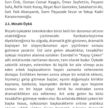
Sırrı Örik, Osman Cemal Kaygılı, Ömer Seyfettin, Peyami
Safa, Refik Halit Karay, Reşat Nuri Güntekin, Sabahattin Ali,
Sait Faik Abasıyanık, Sami Paşazade Sezai ve Yakup Kadri
Karaosmanoğlu.
2.1. Mizahi Öykü
Mizahi öyküdeki tekniklerden birisi belli bir durumun altının
olabildiğince çizilmesidir. Karikatürleştirme
diyebileceğimiz bu olguda, dramatik gibi görünen, dramatik
başlayan bir olayın/durumun aşırı şişirilmesi sonucu
gülmece yaratılır. Üst üste gelen aksaklıklar, tesadüfler
öyküyü mizahın alanına sürükler. Esendal’ın “Kayışı Çeken”
adlı anlatısında rastlanan durum, tam olarak budur. Öyküde
sakinlik isteyen, evlenirken iki kişilik bir aile olmayı arzu
eden erkek başkarakterin hayatı zamanla cehenneme
dönüşür. Evlilikten hemen sonra aileye bir evlatlık eklenir,
hizmetçi gelip gitmeye başlar; eşinin doğumuyla birlikte
kaynana, baldızlar, kayınpeder derken aile aşırı büyüme
sonucu on bir kişiye ulaşır. Artık bu noktadan sonra
dramatiklikten söz edilemez. Art arda gelen bu kötü
tesadüfler gülmeye neden olur. Bu anlatıda dikkati çeken bir
başka husus, öykücünün başkarakterin sırtına aralıksız