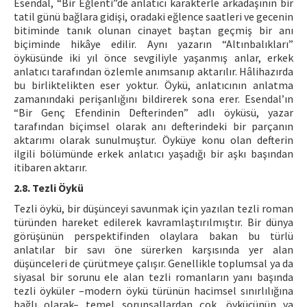
Esendal, “Bir Eğlenti”de anlatıcı karakterle arkadaşının bir
tatil günü bağlara gidişi, oradaki eğlence saatleri ve gecenin
bitiminde tanık olunan cinayet baştan geçmiş bir anı
biçiminde hikâye edilir. Aynı yazarın “Altınbalıkları”
öyküsünde iki yıl önce sevgiliyle yaşanmış anlar, erkek
anlatıcı tarafından özlemle anımsanıp aktarılır. Hâlihazırda
bu birliktelikten eser yoktur. Öykü, anlatıcının anlatma
zamanındaki perişanlığını bildirerek sona erer. Esendal’ın
“Bir Genç Efendinin Defterinden” adlı öyküsü, yazar
tarafından biçimsel olarak anı defterindeki bir parçanın
aktarımı olarak sunulmuştur. Öyküye konu olan defterin
ilgili bölümünde erkek anlatıcı yaşadığı bir aşkı başından
itibaren aktarır.
2.8. Tezli Öykü
Tezli öykü, bir düşünceyi savunmak için yazılan tezli roman
türünden hareket edilerek kavramlaştırılmıştır. Bir dünya
görüşünün perspektifinden olaylara bakan bu türlü
anlatılar bir savı öne sürerken karşısında yer alan
düşünceleri de çürütmeye çalışır. Genellikle toplumsal ya da
siyasal bir sorunu ele alan tezli romanların yanı başında
tezli öyküler –modern öykü türünün hacimsel sınırlılığına
bağlı olarak– temel sorunsallardan çok, öykücünün ya