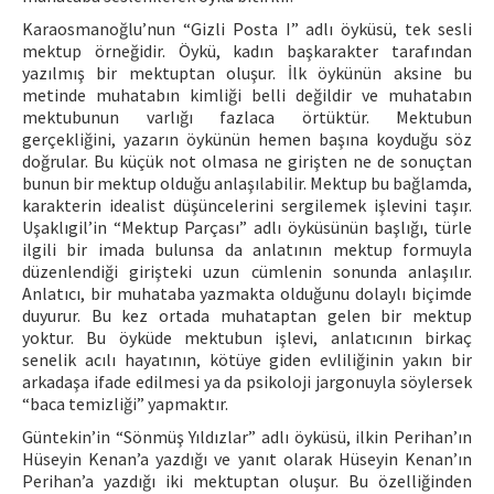
Karaosmanoğlu’nun “Gizli Posta I” adlı öyküsü, tek sesli
mektup örneğidir. Öykü, kadın başkarakter tarafından
yazılmış bir mektuptan oluşur. İlk öykünün aksine bu
metinde muhatabın kimliği belli değildir ve muhatabın
mektubunun varlığı fazlaca örtüktür. Mektubun
gerçekliğini, yazarın öykünün hemen başına koyduğu söz
doğrular. Bu küçük not olmasa ne girişten ne de sonuçtan
bunun bir mektup olduğu anlaşılabilir. Mektup bu bağlamda,
karakterin idealist düşüncelerini sergilemek işlevini taşır.
Uşaklıgil’in “Mektup Parçası” adlı öyküsünün başlığı, türle
ilgili bir imada bulunsa da anlatının mektup formuyla
düzenlendiği girişteki uzun cümlenin sonunda anlaşılır.
Anlatıcı, bir muhataba yazmakta olduğunu dolaylı biçimde
duyurur. Bu kez ortada muhataptan gelen bir mektup
yoktur. Bu öyküde mektubun işlevi, anlatıcının birkaç
senelik acılı hayatının, kötüye giden evliliğinin yakın bir
arkadaşa ifade edilmesi ya da psikoloji jargonuyla söylersek
“baca temizliği” yapmaktır.
Güntekin’in “Sönmüş Yıldızlar” adlı öyküsü, ilkin Perihan’ın
Hüseyin Kenan’a yazdığı ve yanıt olarak Hüseyin Kenan’ın
Perihan’a yazdığı iki mektuptan oluşur. Bu özelliğinden