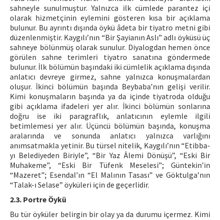
sahneyle sunulmuştur. Yalnızca ilk cümlede parantez içi
olarak hizmetçinin eylemini gösteren kısa bir açıklama
bulunur. Bu ayrıntı dışında öykü âdeta bir tiyatro metni gibi
düzenlenmiştir. Kaygılı’nın “Bir Şayianın Aslı” adlı öyküsü üç
sahneye bölünmüş olarak sunulur. Diyalogdan hemen önce
görülen sahne terimleri tiyatro sanatına göndermede
bulunur. İlk bölümün başındaki iki cümlelik açıklama dışında
anlatıcı devreye girmez, sahne yalnızca konuşmalardan
oluşur. İkinci bölümün başında Beybaba’nın gelişi verilir.
Kimi konuşmaların başında ya da içinde tiyatroda olduğu
gibi açıklama ifadeleri yer alır. İkinci bölümün sonlarına
doğru ise iki paragraflık, anlatıcının eylemle ilgili
betimlemesi yer alır. Üçüncü bölümün başında, konuşma
aralarında ve sonunda anlatıcı yalnızca varlığını
anımsatmakla yetinir. Bu türsel nitelik, Kaygılı’nın “Etibba-
yı Belediyeden Biriyle”, “Bir Yaz Âlemi Dönüşü”, “Eski Bir
Muhakeme”, “Eski Bir Tüfenk Meselesi”; Güntekin’in
“Mazeret”; Esendal’ın “El Malının Tasası” ve Göktulga’nın
“Talak-ı Selase” öyküleri için de geçerlidir.
2.3. Portre Öykü
Bu tür öyküler belirgin bir olay ya da durumu içermez. Kimi