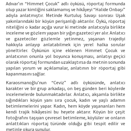
Adıvar’ın “Himmet Çocuk” adlı öyküsü, röportaj formunda
olup yazar kimliğini saklamamış ve hikâyeyi “Halide Onbaşı”
adıyla anlatmıştır. Metinde Kurtuluş Savaşı sonrası Uşak
yakınlarındaki bir köyün perişanlığı aktarılır. Öykü, röportaj
niteliğini o kadar açığa vurur ki metinde anlatıcıyla birlikte
inceleme ve gözlem yapan bir yığın gazeteci yer alır. Anlatıcı
ve gazeteciler gözlemle yetinmez, yaşanan trajediyi
hakkıyla anlayıp anlatabilmek için yerel halka sorular
yöneltirler. Öykünün içine eklenen Himmet Çocuk ve
anlatıcının onunla yol boyunca konuşması, anlatıyı geçici
olarak röportaj formundan uzaklaştırsa da metnin sonunda
yapılan yorum ve açıklamalar, anlatının bir röportaj gibi
kapanmasını sağlar.
Karaosmanoğlu’nun “Ceviz” adlı öyküsünde, anlatıcı
karakter ve bir grup arkadaşı, on beş günden beri köylerde
incelemelerde bulunmaktadırlar. Anlatıcı, akşamla birlikte
sığındıkları köyün yanı sıra çocuk, kadın ve yaşlı adamın
betimlemelerini yapar. Kadın, hem köyde yaşananları hem
kendi trajik hikâyesini bu heyete aktarır. Köyün bir çeşit
fotoğrafını taşıyan çevresel betimleme, köylüler ve onların
anlattıkları röportaj türünde olduğu gibi tespit edilir ve
metinle okura sunulur.