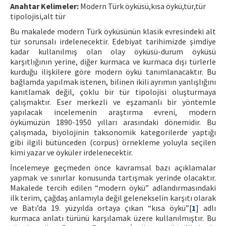
Anahtar Kelimeler:
Modern Türk öyküsü,kısa öykü,tür,tür
tipolojisi,alt tür
ISSN: 1010-867X · e-ISSN: 2667-8713
Bu makalede modern Türk öyküsünün klasik evresindeki alt
tür sorunsalı irdelenecektir. Edebiyat tarihimizde şimdiye
kadar kullanılmış olan olay öyküsü-durum öyküsü
karşıtlığının yerine, diğer kurmaca ve kurmaca dışı türlerle
kurduğu ilişkilere göre modern öykü tanımlanacaktır. Bu
bağlamda yapılmak istenen, bilinen ikili ayrımın yanlışlığını
kanıtlamak değil, çoklu bir tür tipolojisi oluşturmaya
çalışmaktır. Eser merkezli ve eşzamanlı bir yöntemle
yapılacak incelemenin araştırma evreni, modern
öykümüzün 1890-1950 yılları arasındaki dönemidir. Bu
çalışmada, biyolojinin taksonomik kategorilerde yaptığı
gibi ilgili bütünceden (corpus) örnekleme yoluyla seçilen
kimi yazar ve öyküler irdelenecektir.
İncelemeye geçmeden önce kavramsal bazı açıklamalar
yapmak ve sınırlar konusunda tartışmak yerinde olacaktır.
Makalede tercih edilen “modern öykü” adlandırmasındaki
ilk terim, çağdaş anlamıyla değil gelenekselin karşıtı olarak
ve Batı’da 19. yüzyılda ortaya çıkan “kısa öykü”[
1
] adlı
kurmaca anlatı türünü karşılamak üzere kullanılmıştır. Bu