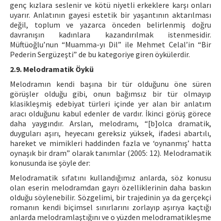
genç kızlara seslenir ve kötü niyetli erkeklere karşı onları
uyarır. Anlatının gayesi estetik bir yaşantının aktarılması
değil, toplum ve yazarca önceden belirlenmiş doğru
davranışın kadınlara kazandırılmak istenmesidir.
Müftüoğlu’nun “Muamma-yı Dil” ile Mehmet Celal’in “Bir
Pederin Sergüzeşti” de bu kategoriye giren öykülerdir.
2.9. Melodramatik Öykü
Melodramın kendi başına bir tür olduğunu öne süren
görüşler olduğu gibi, onun bağımsız bir tür olmayıp
klasikleşmiş edebiyat türleri içinde yer alan bir anlatım
aracı olduğunu kabul edenler de vardır. İkinci görüş görece
daha yaygındır. Arslan, melodramı, “[b]olca dramatik,
duyguları aşırı, heyecanı gereksiz yüksek, ifadesi abartılı,
hareket ve mimikleri haddinden fazla ve ‘oynanmış’ hatta
oynaşık bir dram” olarak tanımlar (2005: 12). Melodramatik
konusunda ise şöyle der:
Melodramatik sıfatını kullandığımız anlarda, söz konusu
olan eserin melodramdan gayrı özelliklerinin daha baskın
olduğu söylenebilir. Sözgelimi, bir trajedinin ya da gerçekçi
romanın kendi biçimsel sınırlarını zorlayıp aşırıya kaçtığı
anlarda melodramlaştığını ve o yüzden melodramatikleşme