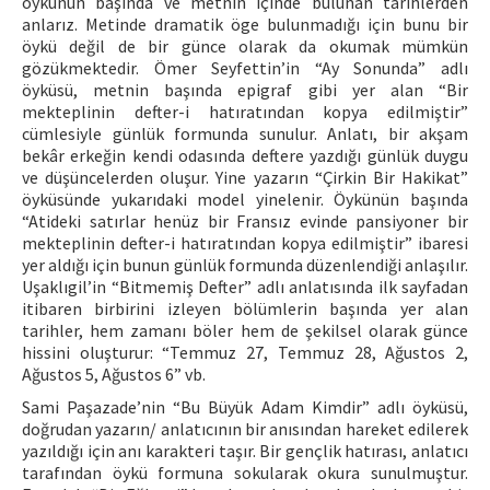
öykünün başında ve metnin içinde bulunan tarihlerden
anlarız. Metinde dramatik öge bulunmadığı için bunu bir
öykü değil de bir günce olarak da okumak mümkün
gözükmektedir. Ömer Seyfettin’in “Ay Sonunda” adlı
öyküsü, metnin başında epigraf gibi yer alan “Bir
mekteplinin defter-i hatıratından kopya edilmiştir”
cümlesiyle günlük formunda sunulur. Anlatı, bir akşam
bekâr erkeğin kendi odasında deftere yazdığı günlük duygu
ve düşüncelerden oluşur. Yine yazarın “Çirkin Bir Hakikat”
öyküsünde yukarıdaki model yinelenir. Öykünün başında
“Atideki satırlar henüz bir Fransız evinde pansiyoner bir
mekteplinin defter-i hatıratından kopya edilmiştir” ibaresi
yer aldığı için bunun günlük formunda düzenlendiği anlaşılır.
Uşaklıgil’in “Bitmemiş Defter” adlı anlatısında ilk sayfadan
itibaren birbirini izleyen bölümlerin başında yer alan
tarihler, hem zamanı böler hem de şekilsel olarak günce
hissini oluşturur: “Temmuz 27, Temmuz 28, Ağustos 2,
Ağustos 5, Ağustos 6” vb.
Sami Paşazade’nin “Bu Büyük Adam Kimdir” adlı öyküsü,
doğrudan yazarın/ anlatıcının bir anısından hareket edilerek
yazıldığı için anı karakteri taşır. Bir gençlik hatırası, anlatıcı
tarafından öykü formuna sokularak okura sunulmuştur.