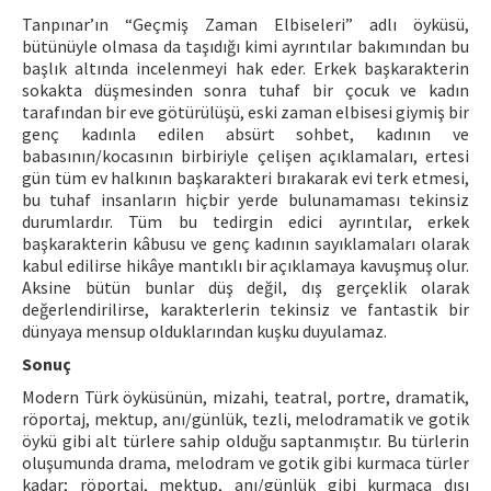
Tanpınar’ın “Geçmiş Zaman Elbiseleri” adlı öyküsü,
bütünüyle olmasa da taşıdığı kimi ayrıntılar bakımından bu
başlık altında incelenmeyi hak eder. Erkek başkarakterin
sokakta düşmesinden sonra tuhaf bir çocuk ve kadın
tarafından bir eve götürülüşü, eski zaman elbisesi giymiş bir
genç kadınla edilen absürt sohbet, kadının ve
babasının/kocasının birbiriyle çelişen açıklamaları, ertesi
gün tüm ev halkının başkarakteri bırakarak evi terk etmesi,
bu tuhaf insanların hiçbir yerde bulunamaması tekinsiz
durumlardır. Tüm bu tedirgin edici ayrıntılar, erkek
başkarakterin kâbusu ve genç kadının sayıklamaları olarak
kabul edilirse hikâye mantıklı bir açıklamaya kavuşmuş olur.
Aksine bütün bunlar düş değil, dış gerçeklik olarak
değerlendirilirse, karakterlerin tekinsiz ve fantastik bir
dünyaya mensup olduklarından kuşku duyulamaz.
Sonuç
Modern Türk öyküsünün, mizahi, teatral, portre, dramatik,
röportaj, mektup, anı/günlük, tezli, melodramatik ve gotik
öykü gibi alt türlere sahip olduğu saptanmıştır. Bu türlerin
oluşumunda drama, melodram ve gotik gibi kurmaca türler
kadar; röportaj, mektup, anı/günlük gibi kurmaca dışı