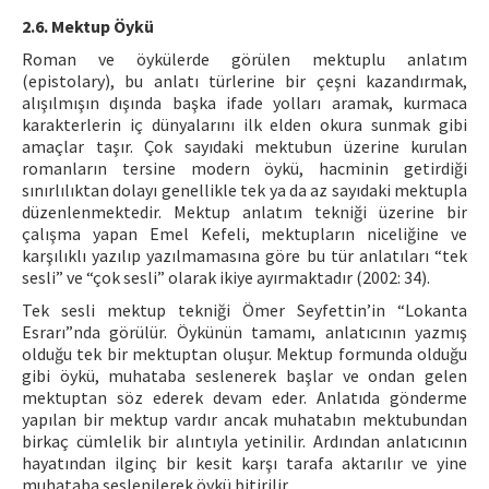
2.6. Mektup Öykü
Roman ve öykülerde görülen mektuplu anlatım
(epistolary), bu anlatı türlerine bir çeşni kazandırmak,
alışılmışın dışında başka ifade yolları aramak, kurmaca
karakterlerin iç dünyalarını ilk elden okura sunmak gibi
amaçlar taşır. Çok sayıdaki mektubun üzerine kurulan
romanların tersine modern öykü, hacminin getirdiği
sınırlılıktan dolayı genellikle tek ya da az sayıdaki mektupla
düzenlenmektedir. Mektup anlatım tekniği üzerine bir
çalışma yapan Emel Kefeli, mektupların niceliğine ve
karşılıklı yazılıp yazılmamasına göre bu tür anlatıları “tek
sesli” ve “çok sesli” olarak ikiye ayırmaktadır (2002: 34).
Tek sesli mektup tekniği Ömer Seyfettin’in “Lokanta
Esrarı”nda görülür. Öykünün tamamı, anlatıcının yazmış
olduğu tek bir mektuptan oluşur. Mektup formunda olduğu
gibi öykü, muhataba seslenerek başlar ve ondan gelen
mektuptan söz ederek devam eder. Anlatıda gönderme
yapılan bir mektup vardır ancak muhatabın mektubundan
birkaç cümlelik bir alıntıyla yetinilir. Ardından anlatıcının
hayatından ilginç bir kesit karşı tarafa aktarılır ve yine
muhataba seslenilerek öykü bitirilir.