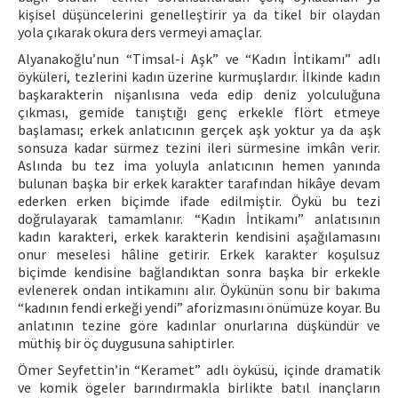
kişisel düşüncelerini genelleştirir ya da tikel bir olaydan
yola çıkarak okura ders vermeyi amaçlar.
Alyanakoğlu’nun “Timsal-i Aşk” ve “Kadın İntikamı” adlı
öyküleri, tezlerini kadın üzerine kurmuşlardır. İlkinde kadın
başkarakterin nişanlısına veda edip deniz yolculuğuna
çıkması, gemide tanıştığı genç erkekle flört etmeye
başlaması; erkek anlatıcının gerçek aşk yoktur ya da aşk
sonsuza kadar sürmez tezini ileri sürmesine imkân verir.
Aslında bu tez ima yoluyla anlatıcının hemen yanında
bulunan başka bir erkek karakter tarafından hikâye devam
ederken erken biçimde ifade edilmiştir. Öykü bu tezi
doğrulayarak tamamlanır. “Kadın İntikamı” anlatısının
kadın karakteri, erkek karakterin kendisini aşağılamasını
onur meselesi hâline getirir. Erkek karakter koşulsuz
biçimde kendisine bağlandıktan sonra başka bir erkekle
evlenerek ondan intikamını alır. Öykünün sonu bir bakıma
“kadının fendi erkeği yendi” aforizmasını önümüze koyar. Bu
anlatının tezine göre kadınlar onurlarına düşkündür ve
müthiş bir öç duygusuna sahiptirler.
Ömer Seyfettin’in “Keramet” adlı öyküsü, içinde dramatik
ve komik ögeler barındırmakla birlikte batıl inançların