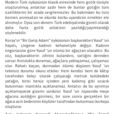
Modern Türk öyküsünün klasik evresinde hem gotik türüyle
oluşturulmuş anlatılar azdır hem de bunlar gotiğin tüm
özelliklerini bir arada sergilemezler. Bu bakımdan bu türü
kısmen anımsatan ve okurda korku uyandıran örnekler ele
alınmıştır. Oysa son dönem Türk edebiyatında göreli olarak
daha fazla gotik anlatının yazıldığı/yayımlandığı
söylenebilir.
Koray’ın “Bir Garip Adam” öyküsünün başkarakteri Yusuf ’un
hayatı, çingene kadının kehanetiyle değişir. Kadının
öngörüsüne göre Yusuf ’un ölümü bir ağaçtan olacaktır. Bu
söz, başkarakterin zihnini bulandırır, varlığını derinden
sarsar. Korulukta duramaz, ağaçlara yaklaşamaz, çalışamaz
olur. Rahatı kaçan, durmadan ölümü düşünen Yusuf ’un
tekinsiz durumu okuru etkiler. Hem kendisi hem de kâtip
tarafından bekçi olarak çalışacağı metruk kulübedeki
yatağın, birisi henüz içinden yeni kalkmış gibi sıcacık
bulunması mantıkla açıklanamaz. Anlatıcı da bu ayrıntıyı
açıklamayarak gizemi sürdürür. Yusuf ’un rüyasında meşe
ağacına asıldığını görmesi, bir süre sonra gerçekten bir
ağaca asılı bedeninin köylüler tarafından bulunması korkuyu
oluşturur.