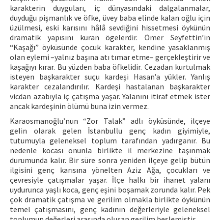
karakterin duyguları, iç dünyasındaki dalgalanmalar,
duyduğu pişmanlık ve öfke, üvey baba elinde kalan oğlu için
üzülmesi, eski karısını hâlâ sevdiğini hissetmesi öykünün
dramatik yapısını kuran ögelerdir. Ömer Seyfettin’in
“Kaşağı” öyküsünde çocuk karakter, kendine yasaklanmış
olan eylemi –yalnız başına atı tımar etme– gerçekleştirir ve
kaşağıyı kırar. Bu yüzden baba öfkelidir. Cezadan kurtulmak
isteyen başkarakter suçu kardeşi Hasan’a yükler. Yanlış
karakter cezalandırılır. Kardeşi hastalanan başkarakter
vicdan azabıyla iç çatışma yaşar. Yalanını itiraf etmek ister
ancak kardeşinin ölümü buna izin vermez.
Karaosmanoğlu’nun “Zor Talak” adlı öyküsünde, ilçeye
gelin olarak gelen İstanbullu genç kadın giyimiyle,
tutumuyla geleneksel toplum tarafından yadırganır. Bu
nedenle kocası onunla birlikte il merkezine taşınmak
durumunda kalır. Bir süre sonra yeniden ilçeye gelip bütün
ilgisini genç karısına yönelten Aziz Ağa, çocukları ve
çevresiyle çatışmalar yaşar. İlçe halkı bir ihanet yalanı
uydurunca yaşlı koca, genç eşini boşamak zorunda kalır. Pek
çok dramatik çatışma ve gerilim olmakla birlikte öykünün
temel çatışmasını, genç kadının değerleriyle geleneksel
toplumun değerleri arasında oluşan gerilim beslemiştir.