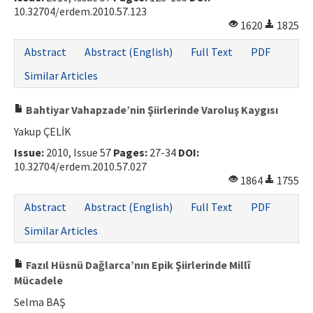
10.32704/erdem.2010.57.123
1620
1825
Abstract
Abstract (English)
Full Text
PDF
Similar Articles
Bahtiyar Vahapzade’nin Şiirlerinde Varoluş Kaygısı
Yakup ÇELİK
Issue:
2010, Issue 57
Pages:
27-34
DOI:
10.32704/erdem.2010.57.027
1864
1755
Abstract
Abstract (English)
Full Text
PDF
Similar Articles
Fazıl Hüsnü Dağlarca’nın Epik Şiirlerinde Millî
Mücadele
Selma BAŞ