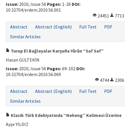
Issue:
2010, Issue 56
Pages:
1-26
DOI:
10.32704/erdem.2010.56.001
24451
7713
Abstract
Abstract (English)
Full Text
PDF
Similar Articles
Turup El Bağlayalar Karşuña Yârân “Saf Saf”
Hasan GÜLTEKİN
Issue:
2010, Issue 56
Pages:
69-102
DOI:
10.32704/erdem.2010.56.069
4744
2306
Abstract
Abstract (English)
Full Text
PDF
Similar Articles
Klasik Türk Edebiyatında “Neheng” Kelimesi Üzerine
Ayşe YILDIZ