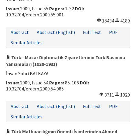
Issue:
2009, Issue 55
Pages:
1-32
DOI:
10.32704/erdem.2009.55.001
18434
4189
Abstract
Abstract (English)
Full Text
PDF
Similar Articles
Türk - Macar Diplomatik Ziyaretlerinin Türk Basınına
Yansımaları (1930-1931)
İhsan Sabri BALKAYA
Issue:
2009, Issue 54
Pages:
85-106
DOI:
10.32704/erdem.2009.54.085
3711
1929
Abstract
Abstract (English)
Full Text
PDF
Similar Articles
Türk Matbaacılığının Önemli İsimlerinden Ahmed