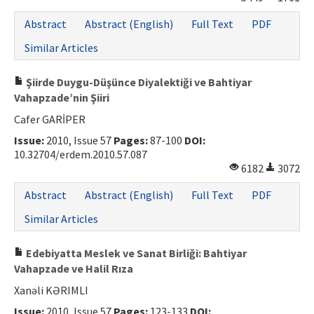
Abstract
Abstract (English)
Full Text
PDF
Similar Articles
Şiirde Duygu-Düşünce Diyalektiği ve Bahtiyar
Vahapzade’nin Şiiri
Cafer GARİPER
Issue:
2010, Issue 57
Pages:
87-100
DOI:
10.32704/erdem.2010.57.087
6182
3072
Abstract
Abstract (English)
Full Text
PDF
Similar Articles
Edebiyatta Meslek ve Sanat Birliği: Bahtiyar
Vahapzade ve Halil Rıza
Xanəli KƏRIMLI
Issue:
2010, Issue 57
Pages:
123-133
DOI: