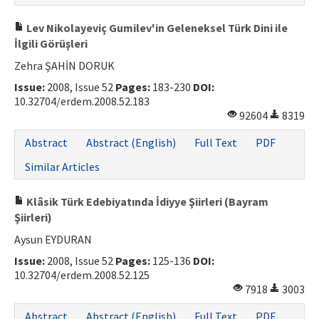
Lev Nikolayeviç Gumilev'in Geleneksel Türk Dini ile
İlgili Görüşleri
Zehra ŞAHİN DORUK
Issue:
2008, Issue 52
Pages:
183-230
DOI:
10.32704/erdem.2008.52.183
92604
8319
Abstract
Abstract (English)
Full Text
PDF
Similar Articles
Klâsik Türk Edebiyatında İdiyye Şiirleri (Bayram
Şiirleri)
Aysun EYDURAN
Issue:
2008, Issue 52
Pages:
125-136
DOI:
10.32704/erdem.2008.52.125
7918
3003
Abstract
Abstract (English)
Full Text
PDF