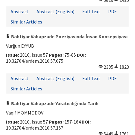
5816
2495
ISSN: 1010-867X · e-ISSN: 2667-8713
Abstract
Abstract (English)
Full Text
PDF
Similar Articles
Bahtiyar Vahapzade Poeziyasında İnsan Konsepsiyası
Vurğun EYYUB
Issue:
2010, Issue 57
Pages:
75-85
DOI:
10.32704/erdem.2010.57.075
2385
1823
Abstract
Abstract (English)
Full Text
PDF
Similar Articles
Bahtiyar Vahapzade Yaratıcılığında Tarih
Vaqif MƏMMƏDOV
Issue:
2010, Issue 57
Pages:
157-164
DOI:
10.32704/erdem.2010.57.157
5449
1761