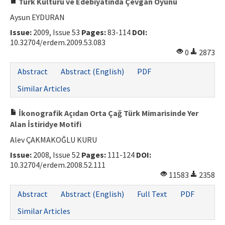
Türk Kültürü ve Edebiyatında Çevgan Oyunu
Aysun EYDURAN
Issue:
2009, Issue 53
Pages:
83-114
DOI:
10.32704/erdem.2009.53.083
0
2873
Abstract
Abstract (English)
PDF
Similar Articles
İkonografik Açıdan Orta Çağ Türk Mimarisinde Yer
Alan İstiridye Motifi
Alev ÇAKMAKOĞLU KURU
Issue:
2008, Issue 52
Pages:
111-124
DOI:
10.32704/erdem.2008.52.111
11583
2358
Abstract
Abstract (English)
Full Text
PDF
Similar Articles