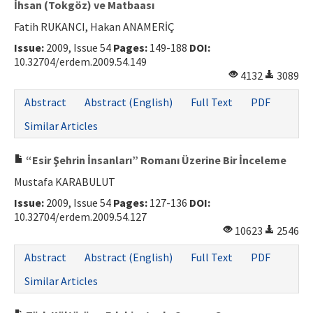
İhsan (Tokgöz) ve Matbaası
Fatih RUKANCI, Hakan ANAMERİÇ
Issue:
2009, Issue 54
Pages:
149-188
DOI:
10.32704/erdem.2009.54.149
4132
3089
Abstract
Abstract (English)
Full Text
PDF
Similar Articles
“Esir Şehrin İnsanları” Romanı Üzerine Bir İnceleme
Mustafa KARABULUT
Issue:
2009, Issue 54
Pages:
127-136
DOI:
10.32704/erdem.2009.54.127
10623
2546
Abstract
Abstract (English)
Full Text
PDF
Similar Articles