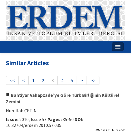
Home
Similar Articles
About
Journal Boards
<<
<
1
2
3
4
5
>
>>
Guides
Bahtiyar Vahapzade’ye Göre Türk Birliğinin Kültürel
Zemini
Publication Policies
Nurullah ÇETİN
Writing Rules
Issue:
2010, Issue 57
Pages:
35-50
DOI:
10.32704/erdem.2010.57.035
Contact Us