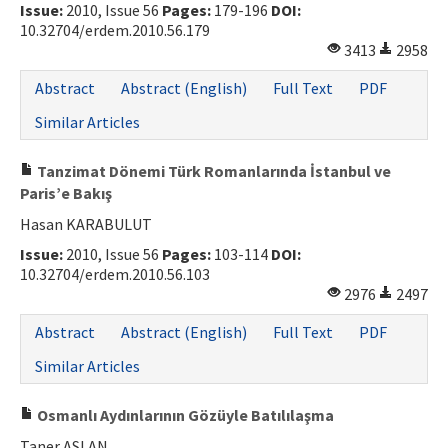
Issue:
2010, Issue 56
Pages:
179-196
DOI:
10.32704/erdem.2010.56.179
3413
2958
Abstract
Abstract (English)
Full Text
PDF
Similar Articles
Tanzimat Dönemi Türk Romanlarında İstanbul ve
Paris’e Bakış
Hasan KARABULUT
Issue:
2010, Issue 56
Pages:
103-114
DOI:
10.32704/erdem.2010.56.103
2976
2497
Abstract
Abstract (English)
Full Text
PDF
Similar Articles
Osmanlı Aydınlarının Gözüyle Batılılaşma
Taner ASLAN