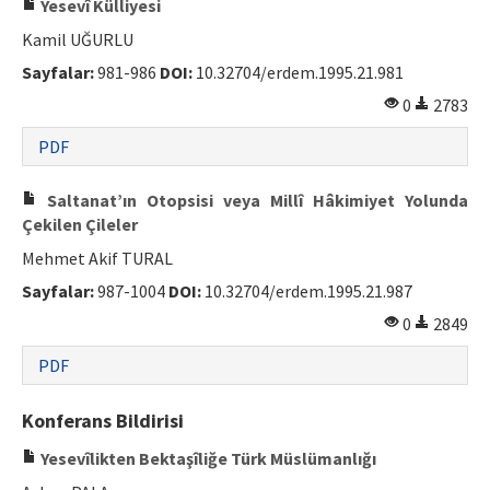
Yesevî Külliyesi
Kamil UĞURLU
Sayfalar:
981-986
DOI:
10.32704/erdem.1995.21.981
0
2783
PDF
Saltanat’ın Otopsisi veya Millî Hâkimiyet Yolunda
Çekilen Çileler
Mehmet Akif TURAL
Sayfalar:
987-1004
DOI:
10.32704/erdem.1995.21.987
0
2849
PDF
Konferans Bildirisi
Yesevîlikten Bektaşîliğe Türk Müslümanlığı