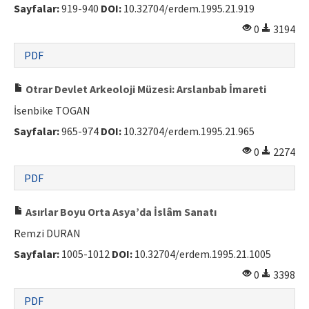
Sayfalar:
919-940
DOI:
10.32704/erdem.1995.21.919
0
3194
PDF
Otrar Devlet Arkeoloji Müzesi: Arslanbab İmareti
İsenbike TOGAN
Sayfalar:
965-974
DOI:
10.32704/erdem.1995.21.965
0
2274
PDF
Asırlar Boyu Orta Asya’da İslâm Sanatı
Remzi DURAN
Sayfalar:
1005-1012
DOI:
10.32704/erdem.1995.21.1005
0
3398
PDF