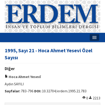
Ana Sayfa
1995, Sayı 21 - Hoca Ahmet Yesevi Özel
Hakkımızda
Sayısı
Dergi Kurulları
Diğer
Rehberler
Hoca Ahmet Yesevî
Yayın Politikaları
Aydın SAYILI
Sayfalar:
783-796
DOI:
10.32704/erdem.1995.21.783
Yazım Kuralları
0
2213
İletişim