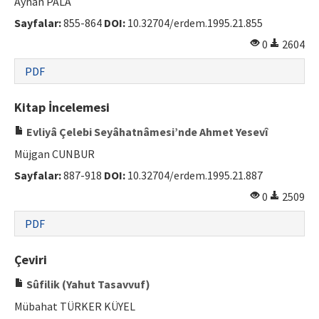
Ayhan PALA
Sayfalar:
855-864
DOI:
10.32704/erdem.1995.21.855
0
2604
PDF
Kitap İncelemesi
Evliyâ Çelebi Seyâhatnâmesi’nde Ahmet Yesevî
Müjgan CUNBUR
Sayfalar:
887-918
DOI:
10.32704/erdem.1995.21.887
0
2509
PDF
Çeviri
Sûfilik (Yahut Tasavvuf)
Mübahat TÜRKER KÜYEL