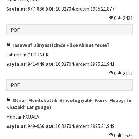
Sayfalar:
877-886
DOI:
10.32704/erdem.1995.21.877
0
2421
PDF
Tasavvuf Dünyası İçinde Hâce Ahmet Yesevî
Fahrettin OLGUNER
Sayfalar:
941-948
DOI:
10.32704/erdem.1995.21.941
0
2111
PDF
Otırar Memlekettik Arheologiyalık Korık Müzeyi (in
Khazakh Language)
Muhtar KOJAEV
Sayfalar:
949-956
DOI:
10.32704/erdem.1995.21.949
0
1626