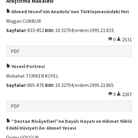
Araştırma Makalesi
Ahmed Yesevî’nin Anadolu’nun Türkleşmesindeki Yeri
Müjgan CUNBUR
Sayfalar:
833-852
DOI:
10.32704/erdem.1995.21.833
0
2531
PDF
Yesevî Portresi
Mübahat TÜRKER KÜYEL
Sayfalar:
865-876
DOI:
10.32704/erdem.1995.21.865
0
2207
PDF
“Destan Rivâyetleri”ne Dayalı Hayatı ve Hikmet Yüklü
Edebî Hüviyeti ile: Ahmet Yesevi
Önder GÖÇGÜN