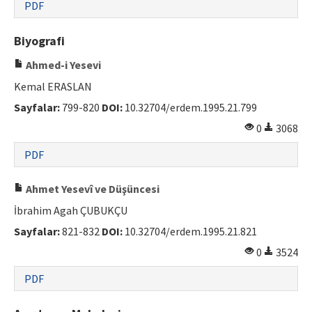
PDF
ISSN: 1010-867X · e-ISSN: 2667-8713
Biyografi
Ahmed-i Yesevi
Kemal ERASLAN
Sayfalar:
799-820
DOI:
10.32704/erdem.1995.21.799
0
3068
PDF
Ahmet Yesevî ve Düşüncesi
İbrahim Agah ÇUBUKÇU
Sayfalar:
821-832
DOI:
10.32704/erdem.1995.21.821
0
3524
PDF