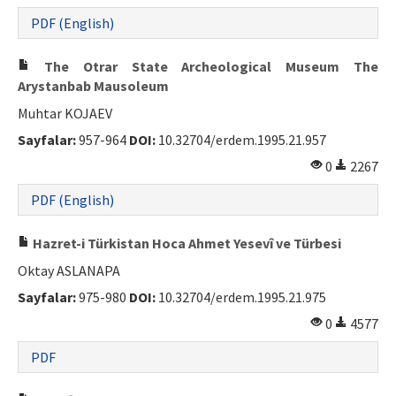
PDF (English)
The Otrar State Archeological Museum The
Arystanbab Mausoleum
Muhtar KOJAEV
Sayfalar:
957-964
DOI:
10.32704/erdem.1995.21.957
0
2267
PDF (English)
Hazret-i Türkistan Hoca Ahmet Yesevî ve Türbesi
Oktay ASLANAPA
Sayfalar:
975-980
DOI:
10.32704/erdem.1995.21.975
0
4577
PDF