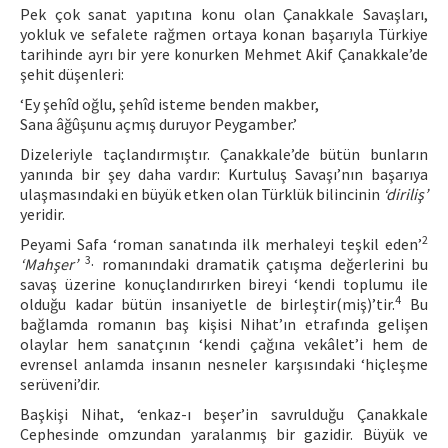
Pek çok sanat yapıtına konu olan Çanakkale Savaşları,
yokluk ve sefalete rağmen ortaya konan başarıyla Türkiye
tarihinde ayrı bir yere konurken Mehmet Akif Çanakkale’de
şehit düşenleri:
‘Ey şehîd oğlu, şehîd isteme benden makber,
Sana âğûşunu açmış duruyor Peygamber.’
Dizeleriyle taçlandırmıştır. Çanakkale’de bütün bunların
yanında bir şey daha vardır: Kurtuluş Savaşı’nın başarıya
ulaşmasındaki en büyük etken olan Türklük bilincinin
‘diriliş’
yeridir.
2
Peyami Safa ‘roman sanatında ilk merhaleyi teşkil eden’
3
‘Mahşer’
· romanındaki dramatik çatışma değerlerini bu
savaş üzerine konuçlandırırken bireyi ‘kendi toplumu ile
4
olduğu kadar bütün insaniyetle de birleştir(miş)’tir.
Bu
bağlamda romanın baş kişisi Nihat’ın etrafında gelişen
olaylar hem sanatçının ‘kendi çağına vekâlet’i hem de
evrensel anlamda insanın nesneler karşısındaki ‘hiçleşme
serüveni’dir.
Başkişi Nihat, ‘enkaz-ı beşer’in savrulduğu Çanakkale
Cephesinde omzundan yaralanmış bir gazidir. Büyük ve