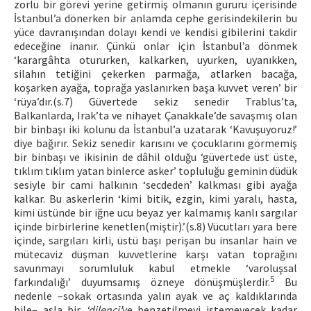
zorlu bir görevi yerine getirmiş olmanın gururu içerisinde
İstanbul’a dönerken bir anlamda cephe gerisindekilerin bu
yüce davranışından dolayı kendi ve kendisi gibilerini takdir
edeceğine inanır. Çünkü onlar için İstanbul’a dönmek
‘karargâhta otururken, kalkarken, uyurken, uyanıkken,
silahın tetiğini çekerken parmağa, atlarken bacağa,
koşarken ayağa, toprağa yaslanırken başa kuvvet veren’ bir
‘rüya’dır.(s.7) Güvertede sekiz senedir Trablus’ta,
Balkanlarda, Irak’ta ve nihayet Çanakkale’de savaşmış olan
bir binbaşı iki kolunu da İstanbul’a uzatarak ‘Kavuşuyoruz!’
diye bağırır. Sekiz senedir karısını ve çocuklarını görmemiş
bir binbaşı ve ikisinin de dâhil olduğu ‘güvertede üst üste,
tıklım tıklım yatan binlerce asker’ topluluğu geminin düdük
sesiyle bir cami halkının ‘secdeden’ kalkması gibi ayağa
kalkar. Bu askerlerin ‘kimi bitik, ezgin, kimi yaralı, hasta,
kimi üstünde bir iğne ucu beyaz yer kalmamış kanlı sargılar
içinde birbirlerine kenetlen(miştir).’(s.8) Vücutları yara bere
içinde, sargıları kirli, üstü başı perişan bu insanlar hain ve
mütecaviz düşman kuvvetlerine karşı vatan toprağını
savunmayı sorumluluk kabul etmekle ‘varoluşsal
5
farkındalığı’ duyumsamış özneye dönüşmüşlerdir.
Bu
nedenle –sokak ortasında yalın ayak ve aç kaldıklarında
bile– asla bir
‘dilenci’
ye benzetilmeyi istemeyecek kadar