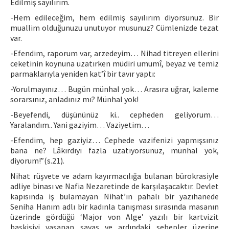
Edilmiş sayılırım.
-Hem edileceğim, hem edilmiş sayılırım diyorsunuz. Bir
muallim olduğunuzu unutuyor musunuz? Cümlenizde tezat
var.
-Efendim, raporum var, arzedeyim… Nihad titreyen ellerini
ceketinin koynuna uzatırken müdiri umumî, beyaz ve temiz
parmaklarıyla yeniden kat’î bir tavır yaptı:
-Yorulmayınız… Bugün münhal yok… Arasıra uğrar, kaleme
sorarsınız, anladınız mı? Münhal yok!
-Beyefendi, düşününüz ki.. cepheden geliyorum…
Yaralandım.. Yani gaziyim… Vaziyetim…
-Efendim, hep gaziyiz… Cephede vazifenizi yapmışsınız
bana ne? Lâkırdıyı fazla uzatıyorsunuz, münhal yok,
diyorum!”(s.21).
Nihat rüşvete ve adam kayırmacılığa bulanan bürokrasiyle
adliye binası ve Nafia Nezaretinde de karşılaşacaktır. Devlet
kapısında iş bulamayan Nihat’ın pahalı bir yazıhanede
Seniha Hanım adlı bir kadınla tanışması sırasında masanın
üzerinde gördüğü ‘Major von Alge’ yazılı bir kartvizit
başkişiyi yaşanan savaş ve ardındaki sebepler üzerine