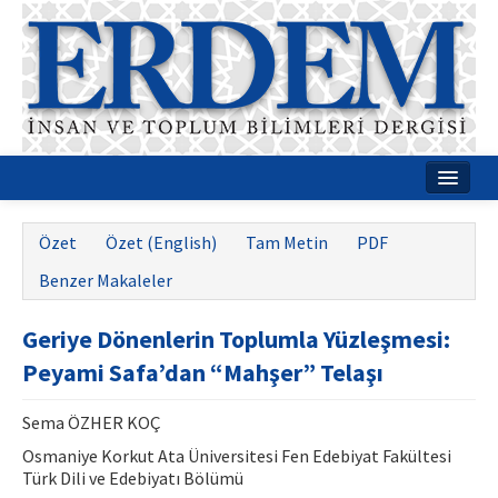
Ana Sayfa
Özet
Özet (English)
Tam Metin
PDF
Hakkımızda
Benzer Makaleler
Dergi Kurulları
Geriye Dönenlerin Toplumla Yüzleşmesi:
Rehberler
Peyami Safa’dan “Mahşer” Telaşı
Yayın Politikaları
Sema ÖZHER KOÇ
Yazım Kuralları
Osmaniye Korkut Ata Üniversitesi Fen Edebiyat Fakültesi
Türk Dili ve Edebiyatı Bölümü
İletişim