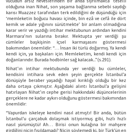
vücudun arsız heveslerinden bir anda sıyrılmakta’ teselli
olduğuna inan Nihat, son yaşama bağlanma sebebi saydığı
karısı Muazzez tarafından terk edildiğini de düşündüğü için
‘memleketin boğucu havası içinde, bin ezâ ve cefâ ile dört
kemik ve adale yığınını sürütmekte’ bir anlam olmadığına
karar verir ve yazdığı intihar mektubunun ardından kendini
Marmara’nın sularına bırakır. Mektupta yer verdiği şu
cümleler başkişinin içsel karmaşasını göstermesi
bakımından önemlidir: “… İnsan iki türlü doğarmış. Ya kendi
kendi için, ya başkaları için. Memleketim, kendi kendi için
doğanlarındır. Burada hodbinler sağ kalacak...”(s.291).
Nihat’ın intihar mektubunda yer verdiği bu cümleler,
kendisini intihara sevk eden şeyin gerçekte İstanbul’a
dönüşüyle beraber yaşadığı hayal kırıklığı olduğu bir kez
daha ortaya çıkmıştır. Aşağıdaki alıntı İstanbul’a gelişini
hatırlayan Nihat’ın cephe gerisi hakkındaki düşüncelerinin
gerçeklere ne kadar aykırı olduğunu göstermesi bakımından
önemlidir:
“Vapurdan iskeleye kendini nasıl atmıştı! Bir anda, bütün
İstanbul’u çarçabuk dolaşmak istiyormuş gibi, hızlı hızlı
nasıl yürümüştü! Ah… Birisi onun kulağına bir mahşere
girdiğini niçin fısıldamadı? Niçin söylemedi ki, bir Türk’ün en