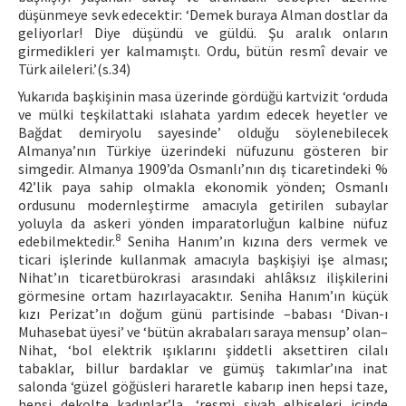
düşünmeye sevk edecektir: ‘Demek buraya Alman dostlar da
geliyorlar! Diye düşündü ve güldü. Şu aralık onların
girmedikleri yer kalmamıştı. Ordu, bütün resmî devair ve
Türk aileleri.’(s.34)
Yukarıda başkişinin masa üzerinde gördüğü kartvizit ‘orduda
ve mülki teşkilattaki ıslahata yardım edecek heyetler ve
Bağdat demiryolu sayesinde’ olduğu söylenebilecek
Almanya’nın Türkiye üzerindeki nüfuzunu gösteren bir
simgedir. Almanya 1909’da Osmanlı’nın dış ticaretindeki %
42’lik paya sahip olmakla ekonomik yönden; Osmanlı
ordusunu modernleştirme amacıyla getirilen subaylar
yoluyla da askeri yönden imparatorluğun kalbine nüfuz
8
edebilmektedir.
Seniha Hanım’ın kızına ders vermek ve
ticari işlerinde kullanmak amacıyla başkişiyi işe alması;
Nihat’ın ticaretbürokrasi arasındaki ahlâksız ilişkilerini
görmesine ortam hazırlayacaktır. Seniha Hanım’ın küçük
kızı Perizat’ın doğum günü partisinde –babası ‘Divan-ı
Muhasebat üyesi’ ve ‘bütün akrabaları saraya mensup’ olan–
Nihat, ‘bol elektrik ışıklarını şiddetli aksettiren cilalı
tabaklar, billur bardaklar ve gümüş takımlar’ına inat
salonda ‘güzel göğüsleri hararetle kabarıp inen hepsi taze,
hepsi dekolte kadınlar’la, ‘resmi siyah elbiseleri içinde