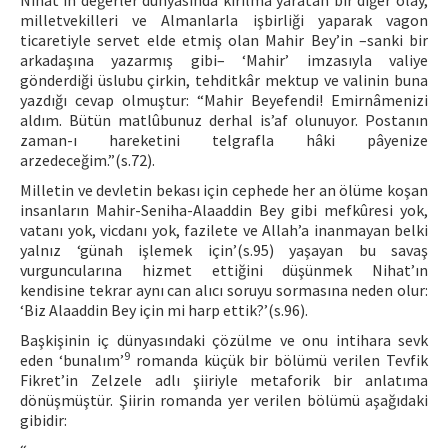
Nihat’ın değerler dünyasında kırılma yaratan bir diğer olay,
milletvekilleri ve Almanlarla işbirliği yaparak vagon
ticaretiyle servet elde etmiş olan Mahir Bey’in –sanki bir
arkadaşına yazarmış gibi– ‘Mahir’ imzasıyla valiye
gönderdiği üslubu çirkin, tehditkâr mektup ve valinin buna
yazdığı cevap olmuştur: “Mahir Beyefendi! Emirnâmenizi
aldım. Bütün matlûbunuz derhal is’af olunuyor. Postanın
zaman-ı hareketini telgrafla hâki pâyenize
arzedeceğim.”(s.72).
Milletin ve devletin bekası için cephede her an ölüme koşan
insanların Mahir-Seniha-Alaaddin Bey gibi mefkûresi yok,
vatanı yok, vicdanı yok, fazilete ve Allah’a inanmayan belki
yalnız ‘günah işlemek için’(s.95) yaşayan bu savaş
vurguncularına hizmet ettiğini düşünmek Nihat’ın
kendisine tekrar aynı can alıcı soruyu sormasına neden olur:
‘Biz Alaaddin Bey için mi harp ettik?’(s.96).
Başkişinin iç dünyasındaki çözülme ve onu intihara sevk
9
eden ‘bunalım’
romanda küçük bir bölümü verilen Tevfik
Fikret’in Zelzele adlı şiiriyle metaforik bir anlatıma
dönüşmüştür. Şiirin romanda yer verilen bölümü aşağıdaki
gibidir: