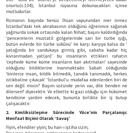
onurlu(s.134); İstanbul rüyasına dokunacakları içinse
mutludurlar.
Romanın başında henüz İhsan vapurundan iner inmez
İstanbul’daki tek akrabasının öldüğünü öğrenince sağanak
yağmurda sokak ortasında kalan Nihat; başını kaldırdığında
‘pencerelerin mustatil gölgelerinde sarı bir türbe ışığı,
bütün evlerde bir türbe sükûnu’ ile karşı karşıya kalsa da ‘
yatağında bir sandukaya girmiş gibi, sabaha kadar hiç
kıvranmadan yat(an)’ bu insanların ettikleri rahatın
‘cephede küme küme insanların kan akıtmaları’ sayesinde
olduğunu bildiklerine inanmaktadır. Sabah olduğunda
‘binlerce insan, bildik bilmedik, tanıdık tanımadık, herkes
istikbaline çıkacak’ ‘İstanbul’u müdafaa edenlerden biri de
sen değil misin? Başım üstünde yerin var, dile benden ne
dilersen!’ diyecektir. Ve elbette ki gazi olduğu için hükümet
kendisine yardım edecek, bununla birlikte bir iş bulup
çalışacaktır.
2. Kimliksizleşme Sürecinde Yüce’nin Parçalanışı:
Menfaat Biçimi Olarak ‘Savaş’
Yiyin, efendiler yiyin; bu han-ı iştiha sizin;