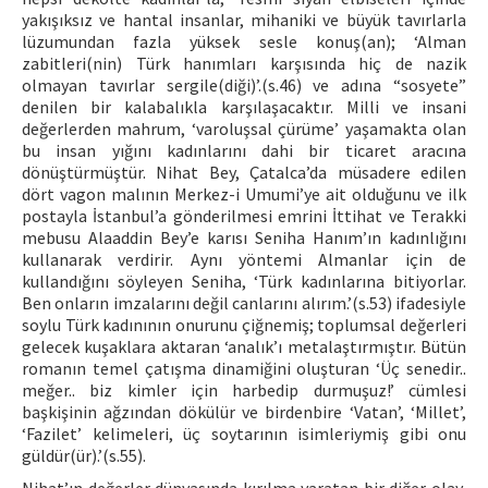
yakışıksız ve hantal insanlar, mihaniki ve büyük tavırlarla
lüzumundan fazla yüksek sesle konuş(an); ‘Alman
zabitleri(nin) Türk hanımları karşısında hiç de nazik
olmayan tavırlar sergile(diği)’.(s.46) ve adına “sosyete”
denilen bir kalabalıkla karşılaşacaktır. Milli ve insani
değerlerden mahrum, ‘varoluşsal çürüme’ yaşamakta olan
bu insan yığını kadınlarını dahi bir ticaret aracına
dönüştürmüştür. Nihat Bey, Çatalca’da müsadere edilen
dört vagon malının Merkez-i Umumi’ye ait olduğunu ve ilk
postayla İstanbul’a gönderilmesi emrini İttihat ve Terakki
mebusu Alaaddin Bey’e karısı Seniha Hanım’ın kadınlığını
kullanarak verdirir. Aynı yöntemi Almanlar için de
kullandığını söyleyen Seniha, ‘Türk kadınlarına bitiyorlar.
Ben onların imzalarını değil canlarını alırım.’(s.53) ifadesiyle
soylu Türk kadınının onurunu çiğnemiş; toplumsal değerleri
gelecek kuşaklara aktaran ‘analık’ı metalaştırmıştır. Bütün
romanın temel çatışma dinamiğini oluşturan ‘Üç senedir..
meğer.. biz kimler için harbedip durmuşuz!’ cümlesi
başkişinin ağzından dökülür ve birdenbire ‘Vatan’, ‘Millet’,
‘Fazilet’ kelimeleri, üç soytarının isimleriymiş gibi onu
güldür(ür).’(s.55).