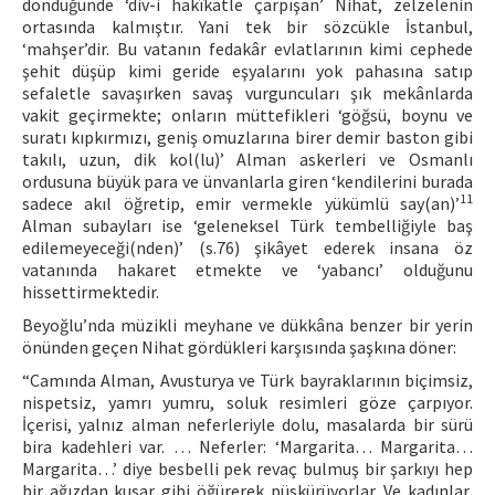
döndüğünde ‘div-i hakîkatle çarpışan’ Nihat, zelzelenin
ortasında kalmıştır. Yani tek bir sözcükle İstanbul,
‘mahşer’dir. Bu vatanın fedakâr evlatlarının kimi cephede
şehit düşüp kimi geride eşyalarını yok pahasına satıp
sefaletle savaşırken savaş vurguncuları şık mekânlarda
vakit geçirmekte; onların müttefikleri ‘göğsü, boynu ve
suratı kıpkırmızı, geniş omuzlarına birer demir baston gibi
takılı, uzun, dik kol(lu)’ Alman askerleri ve Osmanlı
ordusuna büyük para ve ünvanlarla giren ‘kendilerini burada
11
sadece akıl öğretip, emir vermekle yükümlü say(an)’
Alman subayları ise ‘geleneksel Türk tembelliğiyle baş
edilemeyeceği(nden)’ (s.76) şikâyet ederek insana öz
vatanında hakaret etmekte ve ‘yabancı’ olduğunu
hissettirmektedir.
Beyoğlu’nda müzikli meyhane ve dükkâna benzer bir yerin
önünden geçen Nihat gördükleri karşısında şaşkına döner:
“Camında Alman, Avusturya ve Türk bayraklarının biçimsiz,
nispetsiz, yamrı yumru, soluk resimleri göze çarpıyor.
İçerisi, yalnız alman neferleriyle dolu, masalarda bir sürü
bira kadehleri var. … Neferler: ‘Margarita… Margarita…
Margarita…’ diye besbelli pek revaç bulmuş bir şarkıyı hep
bir ağızdan kusar gibi öğürerek püskürüyorlar. Ve kadınlar,