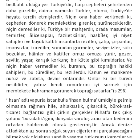
bedbaht olduğu yer Türkiye’dir; harp cepheleri şehirlerden
daha güzeldir, daima namuslu Türkler, ölümü, Türkiye’de
hayata tercih etmişlerdir. Niçin ona haber verilmedi ki,
cepheden dönerek memleketine girenler, sürüneceklerdir,
niçin demediler ki, Türkiye bir mahşerdir, orada masumlar,
temizler, âlicenaplar, faziletkârlar, hasbîler, iyi niyet
sahipleri ve büyük kalbli insanlarla reziller, çalıp, çırpanlar,
imansızlar, türediler, sonradan görmeler, seviyesizler, sütü
bozuklar, hâinler ve katiller omuz omuza yürür, gezer,
sevilir, yaşar, karışık korkunç bir kütle gibi kımıldarlar. Ve
niçin haber vermediler ki, buranın, bu toprağın hakiki
sahipleri, bu türediler, bu rezillerdir. Kanun ve mahkeme
nüfuz ve zabıta, devair onlarındır. Onlar ki bir türedi
nesildirler, yalnız kendi ömürlerini iyi sürmek için
memlekete kahraman görünerek toprağı satarlar.”(s.296).
‘İhsan’ adlı vapurla İstanbul’a ‘ihsan bulma’ ümidiyle gelmiş
olmasına rağmen hile, ahlaksızlık, çıkarcılık, bürokrasi-
ticaret bağlantısı gibi çirkin gerçekler Nihat’a tek çıkış
yolunu ‘buradalık’ığını, dünyada varoluş aracı olan bedenini
ortadan kaldırmak olarak göstermiştir. Ancak denize
atladıktan az sonra soğuk suyun ciğerlerini parçalayacağını
bilmek yok olduğunu sandığı yaşama tutkusunu kamçılar ve