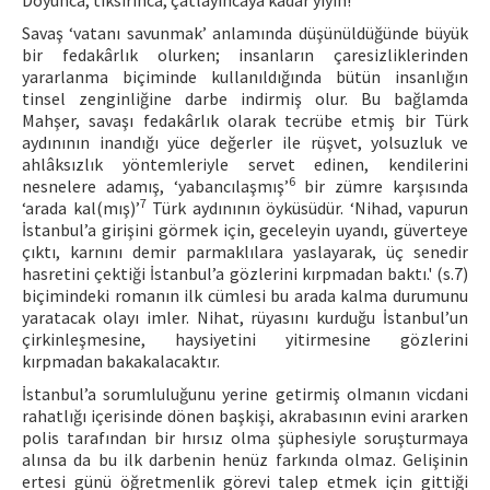
Doyunca, tıksırınca, çatlayıncaya kadar yiyin!’
Savaş ‘vatanı savunmak’ anlamında düşünüldüğünde büyük
bir fedakârlık olurken; insanların çaresizliklerinden
yararlanma biçiminde kullanıldığında bütün insanlığın
tinsel zenginliğine darbe indirmiş olur. Bu bağlamda
Mahşer, savaşı fedakârlık olarak tecrübe etmiş bir Türk
aydınının inandığı yüce değerler ile rüşvet, yolsuzluk ve
ahlâksızlık yöntemleriyle servet edinen, kendilerini
6
nesnelere adamış, ‘yabancılaşmış’
bir zümre karşısında
7
‘arada kal(mış)’
Türk aydınının öyküsüdür. ‘Nihad, vapurun
İstanbul’a girişini görmek için, geceleyin uyandı, güverteye
çıktı, karnını demir parmaklılara yaslayarak, üç senedir
hasretini çektiği İstanbul’a gözlerini kırpmadan baktı.' (s.7)
biçimindeki romanın ilk cümlesi bu arada kalma durumunu
yaratacak olayı imler. Nihat, rüyasını kurduğu İstanbul’un
çirkinleşmesine, haysiyetini yitirmesine gözlerini
kırpmadan bakakalacaktır.
İstanbul’a sorumluluğunu yerine getirmiş olmanın vicdani
rahatlığı içerisinde dönen başkişi, akrabasının evini ararken
polis tarafından bir hırsız olma şüphesiyle soruşturmaya
alınsa da bu ilk darbenin henüz farkında olmaz. Gelişinin
ertesi günü öğretmenlik görevi talep etmek için gittiği