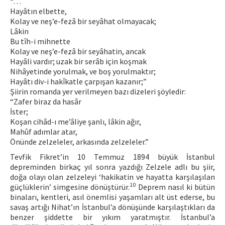
“…
Hayâtın elbette,
Kolay ve neş’e-fezâ bir seyâhat olmayacak;
Lâkin
Bu tîh-i mihnette
Kolay ve neş’e-fezâ bir seyâhatin, ancak
Hayâli vardır; uzak bir serâb için koşmak
Nihâyetinde yorulmak, ve boş yorulmaktır;
Hayâtı div-i hakîkatle çarpışan kazanır;”
Şiirin romanda yer verilmeyen bazı dizeleri şöyledir:
“Zafer biraz da hasâr
İster;
Koşan cihâd-ı me’âliye şanlı, lâkin ağır,
Mahûf adımlar atar,
Önünde zelzeleler, arkasında zelzeleler.”
Tevfik Fikret’in 10 Temmuz 1894 büyük İstanbul
depreminden birkaç yıl sonra yazdığı Zelzele adlı bu şiir,
doğa olayı olan zelzeleyi ‘hakikatin ve hayatta karşılaşılan
10
güçlüklerin’ simgesine dönüştürür.
Deprem nasıl ki bütün
binaları, kentleri, asıl önemlisi yaşamları alt üst ederse, bu
savaş artığı Nihat’ın İstanbul’a dönüşünde karşılaştıkları da
benzer şiddette bir yıkım yaratmıştır. İstanbul’a