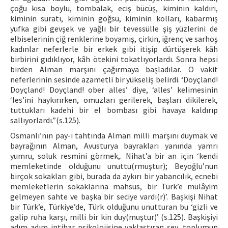
çoğu kısa boylu, tombalak, eciş bücüş, kiminin kaldırı,
kiminin suratı, kiminin göğsü, kiminin kolları, kabarmış
yufka gibi gevşek ve yağlı bir tevessülle şiş yüzlerini de
elbiselerinin çiğ renklerine boyamış, çirkin, iğrenç ve sarhoş
kadınlar neferlerle bir erkek gibi itişip dürtüşerek kâh
birbirini gıdıklıyor, kâh ötekini tokatlıyorlardı. Sonra hepsi
birden Alman marşını çağırmaya başladılar. O vakit
neferlerinin sesinde azametli bir yükseliş belirdi. ‘Doyçland!
Doyçland! Doyçland! ober alles’ diye, ‘alles’ kelimesinin
‘les’ini haykırırken, omuzları gerilerek, başları dikilerek,
tuttukları kadehi bir el bombası gibi havaya kaldırıp
sallıyorlardı.”(s.125).
Osmanlı’nın pay-ı tahtında Alman milli marşını duymak ve
bayrağının Alman, Avusturya bayrakları yanında yamrı
yumru, soluk resmini görmek,. Nihat’a bir an için ‘kendi
memleketinde olduğunu unuttu(rmuştur); Beyoğlu’nun
birçok sokakları gibi, burada da aykırı bir yabancılık, ecnebi
memleketlerin sokaklarına mahsus, bir Türk’e mülâyim
gelmeyen sahte ve başka bir seciye vardı(r)’. Başkişi Nihat
bir Türk’e, Türkiye’de, Türk olduğunu unutturan bu ‘gizli ve
galip ruha karşı, milli bir kin duy(muştur)’ (s.125). Başkişiyi
adım adım intihar psikolojisine yaklaştıran şey, toplumun