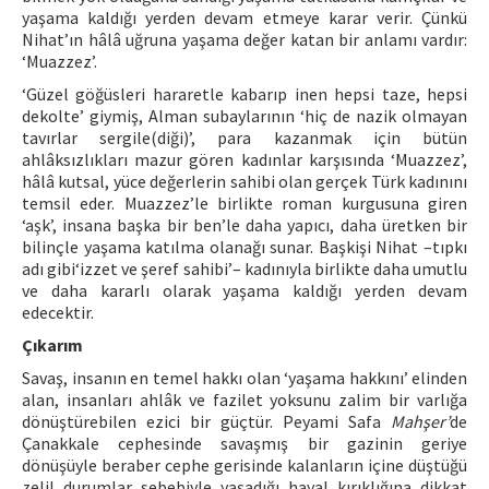
yaşama kaldığı yerden devam etmeye karar verir. Çünkü
Nihat’ın hâlâ uğruna yaşama değer katan bir anlamı vardır:
‘Muazzez’.
‘Güzel göğüsleri hararetle kabarıp inen hepsi taze, hepsi
dekolte’ giymiş, Alman subaylarının ‘hiç de nazik olmayan
tavırlar sergile(diği)’, para kazanmak için bütün
ahlâksızlıkları mazur gören kadınlar karşısında ‘Muazzez’,
hâlâ kutsal, yüce değerlerin sahibi olan gerçek Türk kadınını
temsil eder. Muazzez’le birlikte roman kurgusuna giren
‘aşk’, insana başka bir ben’le daha yapıcı, daha üretken bir
bilinçle yaşama katılma olanağı sunar. Başkişi Nihat –tıpkı
adı gibi‘izzet ve şeref sahibi’– kadınıyla birlikte daha umutlu
ve daha kararlı olarak yaşama kaldığı yerden devam
edecektir.
Çıkarım
Savaş, insanın en temel hakkı olan ‘yaşama hakkını’ elinden
alan, insanları ahlâk ve fazilet yoksunu zalim bir varlığa
dönüştürebilen ezici bir güçtür. Peyami Safa
Mahşer’
de
Çanakkale cephesinde savaşmış bir gazinin geriye
dönüşüyle beraber cephe gerisinde kalanların içine düştüğü
zelil durumlar sebebiyle yaşadığı hayal kırıklığına dikkat