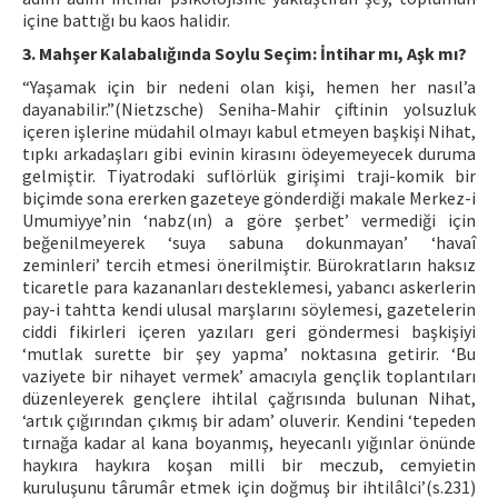
içine battığı bu kaos halidir.
3. Mahşer Kalabalığında Soylu Seçim: İntihar mı, Aşk mı?
“Yaşamak için bir nedeni olan kişi, hemen her nasıl’a
dayanabilir.”(Nietzsche) Seniha-Mahir çiftinin yolsuzluk
içeren işlerine müdahil olmayı kabul etmeyen başkişi Nihat,
tıpkı arkadaşları gibi evinin kirasını ödeyemeyecek duruma
gelmiştir. Tiyatrodaki suflörlük girişimi traji-komik bir
biçimde sona ererken gazeteye gönderdiği makale Merkez-i
Umumiyye’nin ‘nabz(ın) a göre şerbet’ vermediği için
beğenilmeyerek ‘suya sabuna dokunmayan’ ‘havaî
zeminleri’ tercih etmesi önerilmiştir. Bürokratların haksız
ticaretle para kazananları desteklemesi, yabancı askerlerin
pay-i tahtta kendi ulusal marşlarını söylemesi, gazetelerin
ciddi fikirleri içeren yazıları geri göndermesi başkişiyi
‘mutlak surette bir şey yapma’ noktasına getirir. ‘Bu
vaziyete bir nihayet vermek’ amacıyla gençlik toplantıları
düzenleyerek gençlere ihtilal çağrısında bulunan Nihat,
‘artık çığırından çıkmış bir adam’ oluverir. Kendini ‘tepeden
tırnağa kadar al kana boyanmış, heyecanlı yığınlar önünde
haykıra haykıra koşan milli bir meczub, cemyietin
kuruluşunu târumâr etmek için doğmuş bir ihtilâlci’(s.231)