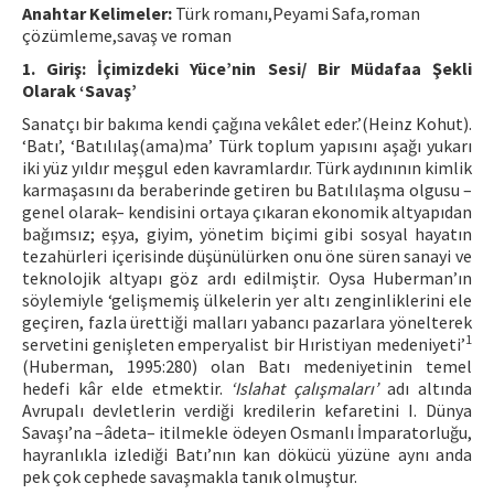
Anahtar Kelimeler:
Türk romanı,Peyami Safa,roman
çözümleme,savaş ve roman
ISSN: 1010-867X · e-ISSN: 2667-8713
1. Giriş: İçimizdeki Yüce’nin Sesi/ Bir Müdafaa Şekli
Olarak ‘Savaş’
Sanatçı bir bakıma kendi çağına vekâlet eder.’(Heinz Kohut).
‘Batı’, ‘Batılılaş(ama)ma’ Türk toplum yapısını aşağı yukarı
iki yüz yıldır meşgul eden kavramlardır. Türk aydınının kimlik
karmaşasını da beraberinde getiren bu Batılılaşma olgusu –
genel olarak– kendisini ortaya çıkaran ekonomik altyapıdan
bağımsız; eşya, giyim, yönetim biçimi gibi sosyal hayatın
tezahürleri içerisinde düşünülürken onu öne süren sanayi ve
teknolojik altyapı göz ardı edilmiştir. Oysa Huberman’ın
söylemiyle ‘gelişmemiş ülkelerin yer altı zenginliklerini ele
geçiren, fazla ürettiği malları yabancı pazarlara yönelterek
1
servetini genişleten emperyalist bir Hıristiyan medeniyeti’
(Huberman, 1995:280) olan Batı medeniyetinin temel
hedefi kâr elde etmektir.
‘Islahat çalışmaları’
adı altında
Avrupalı devletlerin verdiği kredilerin kefaretini I. Dünya
Savaşı’na –âdeta– itilmekle ödeyen Osmanlı İmparatorluğu,
hayranlıkla izlediği Batı’nın kan dökücü yüzüne aynı anda
pek çok cephede savaşmakla tanık olmuştur.