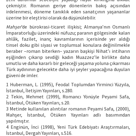
çekmiştir. Romanın geriye dönenlerin bakış açısından
irdelenmesi, döneme tanıklık eden sanatçının yaşananlar
üzerine bir eleştirisi olarak da düşünülebilir.
Mahşer
’de bürokrasi-ticaret ilişkisi; Almanya’nın Osmanlı
İmparatorluğu üzerindeki nüfuzu; paranın gölgesinde kalan
ahlâk, fazilet, inanç kavramlarının içerisinde yer aldığı
tinsel doku gibi siyasi ve toplumsal konulara değinilmekle
beraber –roman biterken– yazarın başkişi Nihat’ı intiharın
eşiğinden çıkarıp sevdiği kadın Muazzez’le birlikte daha
umutlu ve daha kararlı bir geleceği yaşama yoluna çıkarması
Türk aydınının gelecekte daha iyi şeyler yapacağına duyulan
güveni de imler.
1 Huberman, L. (1995), Feodal Toplumdan Yirminci Yüzyıla,
İstanbul, İletişim Yayınları, s.280.
2 Tekin, Mehmet (1999), Romancı Yönüyle Peyami Safa,
İstanbul, Ötüken Yayınları, s.20.
3 Metinde kullanılan alıntılar romanın Peyami Safa, (2000),
Mahşer, İstanbul, Ötüken Yayınları adlı basımından
yapılmıştır.
4 Enginün, İnci (1998), Yeni Türk Edebiyatı Araştırmaları,
İstanbul, Dergah Yayınları, s.516.