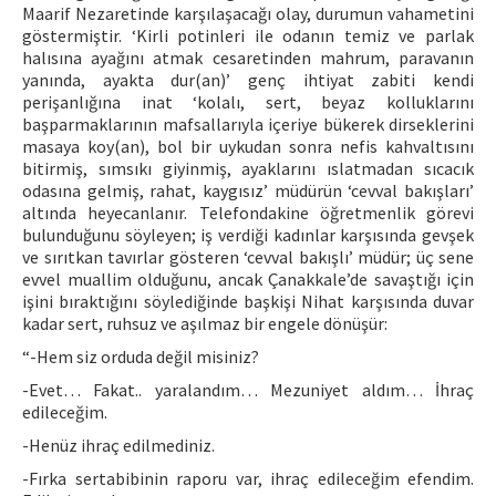
Maarif Nezaretinde karşılaşacağı olay, durumun vahametini
göstermiştir. ‘Kirli potinleri ile odanın temiz ve parlak
halısına ayağını atmak cesaretinden mahrum, paravanın
yanında, ayakta dur(an)’ genç ihtiyat zabiti kendi
perişanlığına inat ‘kolalı, sert, beyaz kolluklarını
başparmaklarının mafsallarıyla içeriye bükerek dirseklerini
masaya koy(an), bol bir uykudan sonra nefis kahvaltısını
bitirmiş, sımsıkı giyinmiş, ayaklarını ıslatmadan sıcacık
odasına gelmiş, rahat, kaygısız’ müdürün ‘cevval bakışları’
altında heyecanlanır. Telefondakine öğretmenlik görevi
bulunduğunu söyleyen; iş verdiği kadınlar karşısında gevşek
ve sırıtkan tavırlar gösteren ‘cevval bakışlı’ müdür; üç sene
evvel muallim olduğunu, ancak Çanakkale’de savaştığı için
işini bıraktığını söylediğinde başkişi Nihat karşısında duvar
kadar sert, ruhsuz ve aşılmaz bir engele dönüşür:
“-Hem siz orduda değil misiniz?
-Evet… Fakat.. yaralandım… Mezuniyet aldım… İhraç
edileceğim.
-Henüz ihraç edilmediniz.
-Fırka sertabibinin raporu var, ihraç edileceğim efendim.