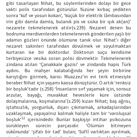
gibi tasarlayan Nihat, bu söylemlerinden dolayı bir gece
vakti polis tarafından götürülür. Yüzüne kırbaç yedikten
sonra ‘küf ve yosun kokan’, ‘küçük bir elektrik lâmbasından
irin gibi damla damla, bulanık pis ve sıska bir ışık ak(an)’
nezarete tekmelenerek atılır(s.239). Nezaret denen bu
bodruma merdivenlerden tekmelenerek gönderilen yaşlı bir
adamın gözleri önünde ölümüne tanık olur. Nihat’ı diğer
nezaret sakinleri tarafından dövülmek ve soyulmaktan
kurtaran ise bir doktordur. Doktorun suçu kendisine
terbiyesizce vesika soran polisi dövmektir. Tekmelenerek
zindana atılan ‘Çanakkale gazisi’ ve zindanda hapis Türk
aydını.. Bu mahşer kalabalığında her şeyin birbirine
karıştığını görmek, karısı Muazzez’in evi terk etmesiyle
beraber Nihat için yaşamı kaosa dönüştürür. O artık ‘renksiz
bir boşluk’tadır (s.258) ‘İnsanların sırf yaşamak için, sonsuz
arzular, bayağı, muvakkat heveslerle küre üstünde
dolaşmalarına, koşmalarına’(s.259) kızan Nihat; baş ağrısı,
iştahsızlık, yorgunluk, dışarı çıkmamak, arkadaşlarından
uzaklaşmak, yapayalnız kalmak haliyle tam bir ‘varoluşsal
12
boşluk’
içerisindedir. Bunlar başkişiyi intihar psikozuna
sürükleyen sürecin parçasıdır. ‘Ölümün bitmeyen
sükûnunda’ ‘şifalı bir tad’ bulan; ‘Süflî varlıktan ayrılmak,