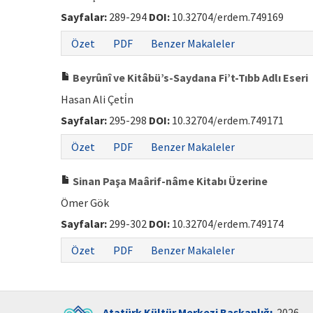
Sayfalar:
289-294
DOI:
10.32704/erdem.749169
Özet
PDF
Benzer Makaleler
Beyrûnî ve Kitâbü’s-Saydana Fi’t-Tıbb Adlı Eseri
Hasan Ali Çeti̇n
Sayfalar:
295-298
DOI:
10.32704/erdem.749171
Özet
PDF
Benzer Makaleler
Sinan Paşa Maârif-nâme Kitabı Üzerine
Ömer Gök
Sayfalar:
299-302
DOI:
10.32704/erdem.749174
Özet
PDF
Benzer Makaleler
Atatürk Kültür Merkezi Başkanlığı
. 2026