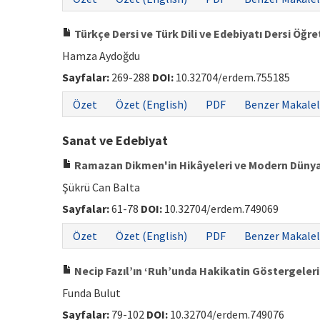
Türkçe Dersi ve Türk Dili ve Edebiyatı Dersi Öğr
Hamza Aydoğdu
Sayfalar:
269-288
DOI:
10.32704/erdem.755185
Özet
Özet (English)
PDF
Benzer Makalel
Sanat ve Edebiyat
Ramazan Dikmen'in Hikâyeleri ve Modern Dünya
Şükrü Can Balta
Sayfalar:
61-78
DOI:
10.32704/erdem.749069
Özet
Özet (English)
PDF
Benzer Makalel
Necip Fazıl’ın ‘Ruh’unda Hakikatin Göstergeleri
Funda Bulut
Sayfalar:
79-102
DOI:
10.32704/erdem.749076