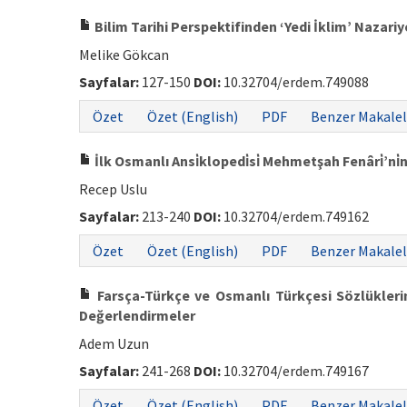
Bilim Tarihi Perspektifinden ‘Yedi İklim’ Nazari
Melike Gökcan
Sayfalar:
127-150
DOI:
10.32704/erdem.749088
Özet
Özet (English)
PDF
Benzer Makalel
İlk Osmanlı Ansi̇klopedi̇si̇ Mehmetşah Fenâri̇’ni̇n 
Recep Uslu
Sayfalar:
213-240
DOI:
10.32704/erdem.749162
Özet
Özet (English)
PDF
Benzer Makalel
Farsça-Türkçe ve Osmanlı Türkçesi Sözlüklerind
Değerlendirmeler
Adem Uzun
Sayfalar:
241-268
DOI:
10.32704/erdem.749167
Özet
Özet (English)
PDF
Benzer Makalel