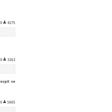
0
4275
0
3263
Tespit ve
0
5665