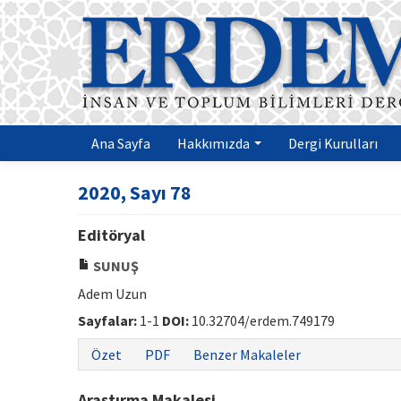
Ana Sayfa
Hakkımızda
Dergi Kurulları
2020, Sayı 78
Editöryal
SUNUŞ
Adem Uzun
Sayfalar:
1-1
DOI:
10.32704/erdem.749179
Özet
PDF
Benzer Makaleler
Araştırma Makalesi