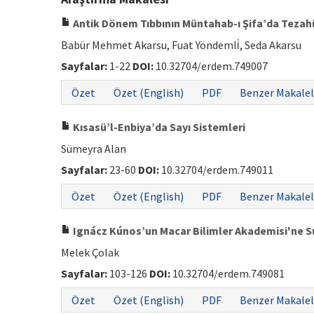
Antik Dönem Tıbbının Müntahab-ı Şifa’da Tezah
Babür Mehmet Akarsu, Fuat Yöndemli̇, Seda Akarsu
Sayfalar:
1-22
DOI:
10.32704/erdem.749007
Özet
Özet (English)
PDF
Benzer Makalel
Kısasü’l-Enbiya’da Sayı Sistemleri
Sümeyra Alan
Sayfalar:
23-60
DOI:
10.32704/erdem.749011
Özet
Özet (English)
PDF
Benzer Makalel
Ignácz Kúnos’un Macar Bilimler Akademisi'ne Su
Melek Çolak
Sayfalar:
103-126
DOI:
10.32704/erdem.749081
Özet
Özet (English)
PDF
Benzer Makalel