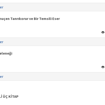
er
inuçen Tanrıkorur ve Bir Temsili Eser
er
eleneği
er
İ ÜÇ KİTAP