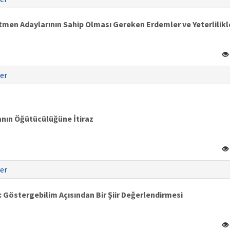
etmen Adaylarının Sahip Olması Gereken Erdemler ve Yeterlilikl
er
nın Öğütücülüğüne İtiraz
er
: Göstergebilim Açısından Bir Şiir Değerlendirmesi