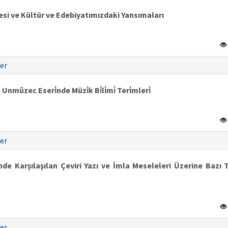
yesi ve Kültür ve Edebiyatımızdaki Yansımaları
er
Unmûzec Eseri̇nde Müzi̇k Bi̇li̇mi̇ Teri̇mleri̇
er
e Karşılaşılan Çeviri Yazı ve İmla Meseleleri Üzerine Bazı 
er