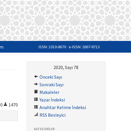
im
ISSN: 1010-867X · e-ISSN: 2667-8713
2020, Sayı 78
Önceki Sayı
Sonraki Sayı
Makaleler
Yazar İndeksi
0
1470
Anahtar Kelime İndeksi
RSS Besleyici
KATEGORİLER