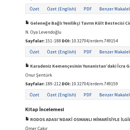
Özet
Özet (English)
PDF
Benzer Makalel
Geleneğe Bağlı Yenilikçi Tavrın Kült Bestecisi C
N. Oya Levendoğlu
Sayfalar:
151-188
DOI:
10.32704/erdem.749154
Özet
Özet (English)
PDF
Benzer Makalel
Karadeniz Kemençesinin Yunanistan’daki İcra G
Onur Şentürk
Sayfalar:
189-212
DOI:
10.32704/erdem.749159
Özet
Özet (English)
PDF
Benzer Makalel
Kitap İncelemesi
RODOS ADASI’NDAKİ OSMANLI MİMARÎSİYLE İLGİL
Ömer Çakır