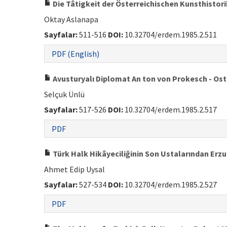
Die Tâtigkeit der Österreichischen Kunsthistorik
Oktay Aslanapa
Sayfalar:
511-516
DOI:
10.32704/erdem.1985.2.511
PDF (English)
Avusturyalı Diplomat An ton von Prokesch - Ost
Selçuk Ünlü
Sayfalar:
517-526
DOI:
10.32704/erdem.1985.2.517
PDF
Türk Halk Hikâyeciliğinin Son Ustalarından Erzu
Ahmet Edip Uysal
Sayfalar:
527-534
DOI:
10.32704/erdem.1985.2.527
PDF