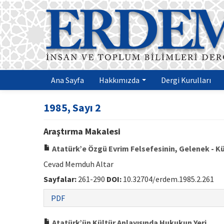
Ana Sayfa
Hakkımızda
Dergi Kurulları
1985, Sayı 2
Araştırma Makalesi
Atatürk’e Özgü Evrim Felsefesinin, Gelenek - K
Cevad Memduh Altar
Sayfalar:
261-290
DOI:
10.32704/erdem.1985.2.261
PDF
Atatürk’ün Kültür Anlayışında Hukukun Yeri