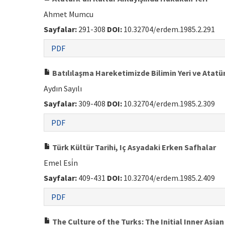
Ahmet Mumcu
Sayfalar:
291-308
DOI:
10.32704/erdem.1985.2.291
PDF
Batılılaşma Hareketimizde Bilimin Yeri ve Atatü
Aydın Sayılı
Sayfalar:
309-408
DOI:
10.32704/erdem.1985.2.309
PDF
Türk Kültür Tarihi, Iç Asyadaki Erken Safhalar
Emel Esi̇n
Sayfalar:
409-431
DOI:
10.32704/erdem.1985.2.409
PDF
The Culture of the Turks: The Initial Inner Asia