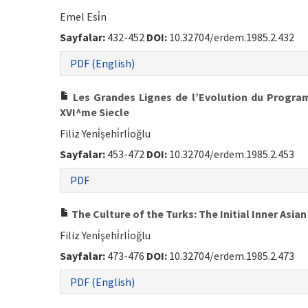
Emel Esi̇n
Sayfalar:
432-452
DOI:
10.32704/erdem.1985.2.432
PDF (English)
Les Grandes Lignes de l’Evolution du Progr
XVI^me Siecle
Filiz Yeni̇şehi̇rli̇oğlu
Sayfalar:
453-472
DOI:
10.32704/erdem.1985.2.453
PDF
The Culture of the Turks: The Initial Inner Asia
Filiz Yeni̇şehi̇rli̇oğlu
Sayfalar:
473-476
DOI:
10.32704/erdem.1985.2.473
PDF (English)