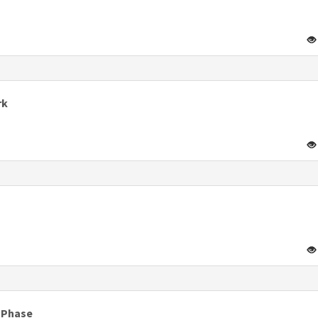
rk
n Phase