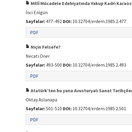
Millî Mücadele Edebiyatında Yakup Kadri Kara
İnci Eni̇gün
Sayfalar:
477-492
DOI:
10.32704/erdem.1985.2.477
PDF
Niçin Felsefe?
Necati Öner
Sayfalar:
493-500
DOI:
10.32704/erdem.1985.2.493
PDF
Atatürk’ten bu yana Avusturyalı Sanat Tarihçiler
Oktay Aslanapa
Sayfalar:
501-510
DOI:
10.32704/erdem.1985.2.501
PDF