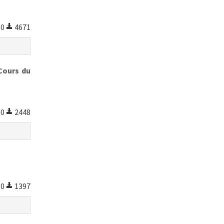
0
4671
Cours du
0
2448
0
1397