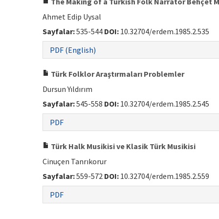
The Making of a Turkish Folk Narrator Behçet M
Ahmet Edip Uysal
Sayfalar:
535-544
DOI:
10.32704/erdem.1985.2.535
PDF (English)
Türk Folklor Araştırmaları Problemler
Dursun Yıldırım
Sayfalar:
545-558
DOI:
10.32704/erdem.1985.2.545
PDF
Türk Halk Musikisi ve Klasik Türk Musikisi
Cinuçen Tanrıkorur
Sayfalar:
559-572
DOI:
10.32704/erdem.1985.2.559
PDF