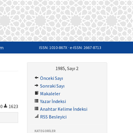
im
ISSN: 1010-867X · e-ISSN: 2667-8713
1985, Sayı 2
Önceki Sayı
Sonraki Sayı
Makaleler
Yazar İndeksi
0
1623
Anahtar Kelime İndeksi
RSS Besleyici
KATEGORİLER