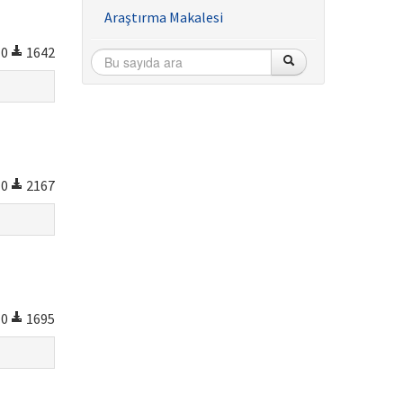
Araştırma Makalesi
0
1642
0
2167
0
1695