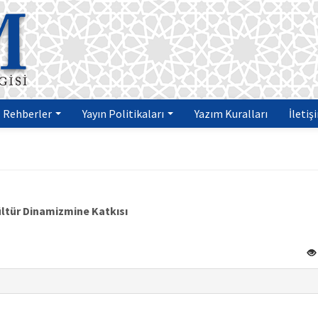
Rehberler
Yayın Politikaları
Yazım Kuralları
İletiş
ültür Dinamizmine Katkısı