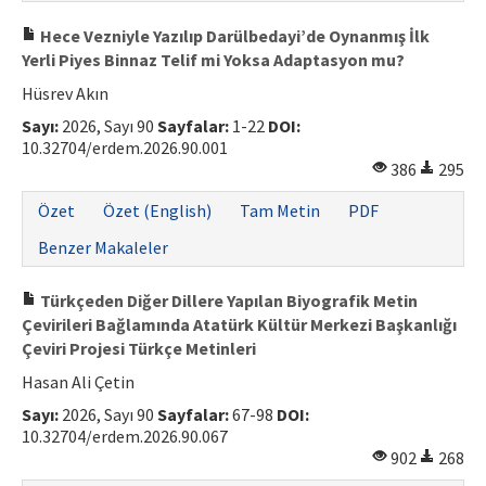
Hece Vezniyle Yazılıp Darülbedayi’de Oynanmış İlk
Yerli Piyes Binnaz Telif mi Yoksa Adaptasyon mu?
Hüsrev Akın
Sayı:
2026, Sayı 90
Sayfalar:
1-22
DOI:
10.32704/erdem.2026.90.001
386
295
Özet
Özet (English)
Tam Metin
PDF
Benzer Makaleler
Türkçeden Diğer Dillere Yapılan Biyografik Metin
Çevirileri Bağlamında Atatürk Kültür Merkezi Başkanlığı
Çeviri Projesi Türkçe Metinleri
Hasan Ali Çetin
Sayı:
2026, Sayı 90
Sayfalar:
67-98
DOI:
10.32704/erdem.2026.90.067
902
268