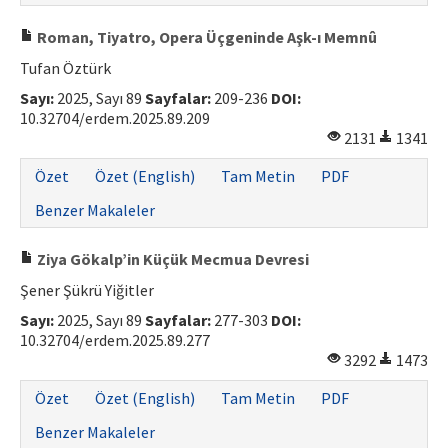
Roman, Tiyatro, Opera Üçgeninde Aşk-ı Memnû
Tufan Öztürk
Sayı:
2025, Sayı 89
Sayfalar:
209-236
DOI:
10.32704/erdem.2025.89.209
2131
1341
Özet
Özet (English)
Tam Metin
PDF
Benzer Makaleler
Ziya Gökalp’in Küçük Mecmua Devresi
Şener Şükrü Yiğitler
Sayı:
2025, Sayı 89
Sayfalar:
277-303
DOI:
10.32704/erdem.2025.89.277
3292
1473
Özet
Özet (English)
Tam Metin
PDF
Benzer Makaleler