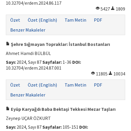
10.32704/erdem.2024.86.117
5427
1809
ISSN: 1010-867X · e-ISSN: 2667-8713
Özet
Özet (English)
Tam Metin
PDF
Benzer Makaleler
Şehre Sığmayan Topraklar: İstanbul Bostanları
Ahmet Hamdi BÜLBÜL
Sayı:
2024, Sayı 87
Sayfalar:
1-36
DOI:
10.32704/erdem.2024.87.001
11805
10034
Özet
Özet (English)
Tam Metin
PDF
Benzer Makaleler
Eyüp Karyağdı Baba Bektaşi Tekkesi Mezar Taşları
Zeynep UÇAR ÖZKURT
Sayı:
2024, Sayı 87
Sayfalar:
105-151
DOI: