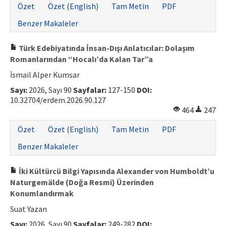
Özet
Özet (English)
Tam Metin
PDF
Benzer Makaleler
Türk Edebiyatında İnsan-Dışı Anlatıcılar: Dolaşım
Romanlarından “Hocalı’da Kalan Tar”a
İsmail Alper Kumsar
Sayı:
2026, Sayı 90
Sayfalar:
127-150
DOI:
10.32704/erdem.2026.90.127
464
247
Özet
Özet (English)
Tam Metin
PDF
Benzer Makaleler
İki Kültürcü Bilgi Yapısında Alexander von Humboldt’u
Naturgemälde (Doğa Resmi) Üzerinden
Konumlandırmak
Suat Yazan
Sayı:
2026, Sayı 90
Sayfalar:
249-282
DOI: