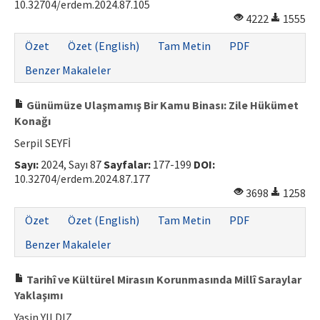
10.32704/erdem.2024.87.105
4222
1555
Özet
Özet (English)
Tam Metin
PDF
Benzer Makaleler
Günümüze Ulaşmamış Bir Kamu Binası: Zile Hükümet
Konağı
Serpil SEYFİ
Sayı:
2024, Sayı 87
Sayfalar:
177-199
DOI:
10.32704/erdem.2024.87.177
3698
1258
Özet
Özet (English)
Tam Metin
PDF
Benzer Makaleler
Tarihî ve Kültürel Mirasın Korunmasında Millî Saraylar
Yaklaşımı
Yasin YILDIZ