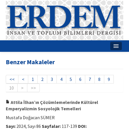
Ana Sayfa
Benzer Makaleler
Hakkımızda
Dergi Kurulları
<<
<
1
2
3
4
5
6
7
8
9
10
>
>>
Rehberler
Yayın Politikaları
Attila İlhan’ın Çözümlemelerinde Kültürel
Emperyalizmin Sosyolojik Temelleri
Yazım Kuralları
Mustafa Doğacan SÜMER
İletişim
Sayı:
2024, Sayı 86
Sayfalar:
117-139
DOI: