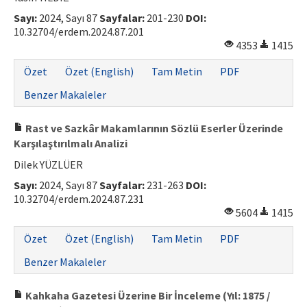
Sayı:
2024, Sayı 87
Sayfalar:
201-230
DOI:
10.32704/erdem.2024.87.201
4353
1415
Özet
Özet (English)
Tam Metin
PDF
Benzer Makaleler
Rast ve Sazkâr Makamlarının Sözlü Eserler Üzerinde
Karşılaştırılmalı Analizi
Dilek YÜZLÜER
Sayı:
2024, Sayı 87
Sayfalar:
231-263
DOI:
10.32704/erdem.2024.87.231
5604
1415
Özet
Özet (English)
Tam Metin
PDF
Benzer Makaleler
Kahkaha Gazetesi Üzerine Bir İnceleme (Yıl: 1875 /