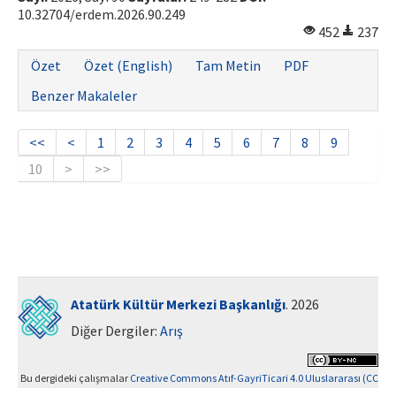
10.32704/erdem.2026.90.249
452
237
Özet
Özet (English)
Tam Metin
PDF
Benzer Makaleler
<<
<
1
2
3
4
5
6
7
8
9
10
>
>>
Atatürk Kültür Merkezi Başkanlığı
. 2026
Diğer Dergiler:
Arış
Bu dergideki çalışmalar
Creative Commons Atıf-GayriTicari 4.0 Uluslararası (CC