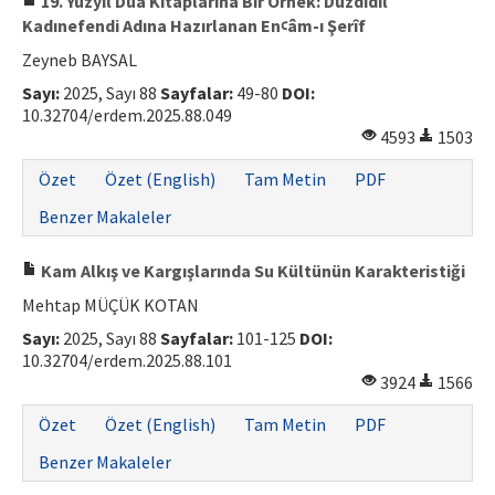
19. Yüzyıl Dua Kitaplarına Bir Örnek: Düzdidil
Kadınefendi Adına Hazırlanan Enꜥâm-ı Şerîf
Zeyneb BAYSAL
Sayı:
2025, Sayı 88
Sayfalar:
49-80
DOI:
10.32704/erdem.2025.88.049
4593
1503
Özet
Özet (English)
Tam Metin
PDF
Benzer Makaleler
Kam Alkış ve Kargışlarında Su Kültünün Karakteristiği
Mehtap MÜÇÜK KOTAN
Sayı:
2025, Sayı 88
Sayfalar:
101-125
DOI:
10.32704/erdem.2025.88.101
3924
1566
Özet
Özet (English)
Tam Metin
PDF
Benzer Makaleler