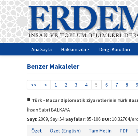
Ana Sayfa
Hakkımızda
Dergi Kurulları
Benzer Makaleler
<<
<
1
2
3
4
5
6
7
8
Türk - Macar Diplomatik Ziyaretlerinin Türk Bas
İhsan Sabri BALKAYA
Sayı:
2009, Sayı 54
Sayfalar:
85-106
DOI:
10.32704/er
Özet
Özet (English)
Tam Metin
PDF