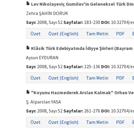
Lev Nikolayeviç Gumilev'in Geleneksel Türk Dini i
Zehra ŞAHİN DORUK
Sayı:
2008, Sayı 52
Sayfalar:
183-230
DOI:
10.32704/e
Özet
Özet (English)
Tam Metin
PDF
Klâsik Türk Edebiyatında İdiyye Şiirleri (Bayram Ş
Aysun EYDURAN
Sayı:
2008, Sayı 52
Sayfalar:
125-136
DOI:
10.32704/e
Özet
Özet (English)
Tam Metin
PDF
"Koyunu Hazmederek Arslan Kalmak" Orhan Veli'y
Ş. Alparslan YASA
Sayı:
2008, Sayı 52
Sayfalar:
261-276
DOI:
10.32704/e
Özet
Özet (English)
Tam Metin
PDF