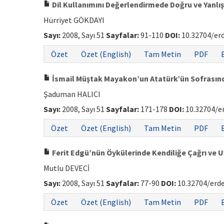
Dil Kullanımını Değerlendirmede Doğru ve Yanlış
Hürriyet GÖKDAYI
Sayı:
2008, Sayı 51
Sayfalar:
91-110
DOI:
10.32704/er
Özet
Özet (English)
Tam Metin
PDF
İsmail Müştak Mayakon’un Atatürk’ün Sofrasın
Şaduman HALICI
Sayı:
2008, Sayı 51
Sayfalar:
171-178
DOI:
10.32704/e
Özet
Özet (English)
Tam Metin
PDF
Ferit Edgü’nün Öykülerinde Kendiliğe Çağrı ve Uy
Mutlu DEVECİ
Sayı:
2008, Sayı 51
Sayfalar:
77-90
DOI:
10.32704/erd
Özet
Özet (English)
Tam Metin
PDF