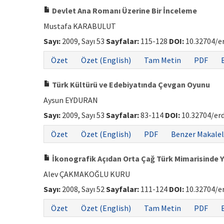
Devlet Ana Romanı Üzerine Bir İnceleme
Mustafa KARABULUT
Sayı:
2009, Sayı 53
Sayfalar:
115-128
DOI:
10.32704/e
Özet
Özet (English)
Tam Metin
PDF
Türk Kültürü ve Edebiyatında Çevgan Oyunu
Aysun EYDURAN
Sayı:
2009, Sayı 53
Sayfalar:
83-114
DOI:
10.32704/er
Özet
Özet (English)
PDF
Benzer Makalel
İkonografik Açıdan Orta Çağ Türk Mimarisinde Yer
Alev ÇAKMAKOĞLU KURU
Sayı:
2008, Sayı 52
Sayfalar:
111-124
DOI:
10.32704/e
Özet
Özet (English)
Tam Metin
PDF