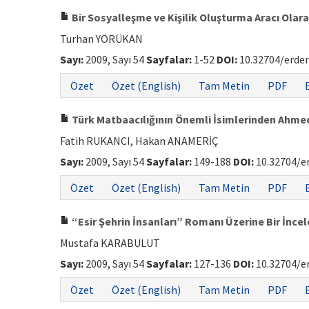
Bir Sosyalleşme ve Kişilik Oluşturma Aracı Olara
Turhan YÖRÜKAN
Sayı:
2009, Sayı 54
Sayfalar:
1-52
DOI:
10.32704/erdem
Özet
Özet (English)
Tam Metin
PDF
Türk Matbaacılığının Önemli İsimlerinden Ahme
Fatih RUKANCI, Hakan ANAMERİÇ
Sayı:
2009, Sayı 54
Sayfalar:
149-188
DOI:
10.32704/e
Özet
Özet (English)
Tam Metin
PDF
“Esir Şehrin İnsanları” Romanı Üzerine Bir İnce
Mustafa KARABULUT
Sayı:
2009, Sayı 54
Sayfalar:
127-136
DOI:
10.32704/e
Özet
Özet (English)
Tam Metin
PDF