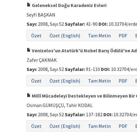
Geleneksel Doğu Karadeniz Evleri
Seyfi BAŞKAN
Sayı:
2008, Sayı 52
Sayfalar:
41-90
DOI:
10.32704/erd
Özet
Özet (English)
Tam Metin
PDF
Venizelos'un Atatürk'ü Nobel Barış Ödülü'ne A
Zafer ÇAKMAK
Sayı:
2008, Sayı 52
Sayfalar:
91-110
DOI:
10.32704/er
Özet
Özet (English)
Tam Metin
PDF
Millî Mücadeleyi Destekleyen ve Bilinmeyen Bir
Osman GÜMÜŞÇÜ, Tahir KODAL
Sayı:
2008, Sayı 52
Sayfalar:
137-182
DOI:
10.32704/e
Özet
Özet (English)
Tam Metin
PDF