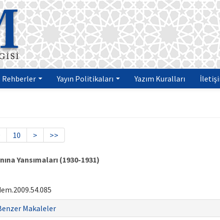
Rehberler
Yayın Politikaları
Yazım Kuralları
İletiş
9
10
>
>>
ınına Yansımaları (1930-1931)
dem.2009.54.085
Benzer Makaleler