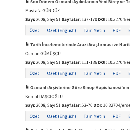
Son Dönem Osmanlı Aydınlarının Yeni Birey ve 
Mustafa GÜNDÜZ
Sayı:
2008, Sayı 51
Sayfalar:
137-170
DOI:
10.32704/e
Özet
Özet (English)
Tam Metin
PDF
Tarih İncelemelerinde Arazi Araştırması ve Hari
Osman GÜMÜŞÇÜ
Sayı:
2008, Sayı 51
Sayfalar:
111-136
DOI:
10.32704/e
Özet
Özet (English)
Tam Metin
PDF
Osmanlı Arşivlerine Göre Sinop Hapishanesi’ni
Kemal DAŞCIOĞLU
Sayı:
2008, Sayı 51
Sayfalar:
53-76
DOI:
10.32704/erd
Özet
Özet (English)
Tam Metin
PDF