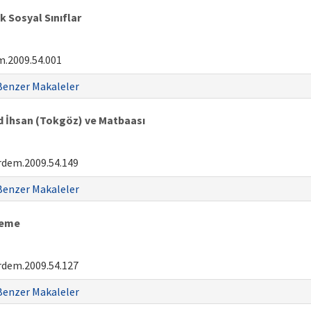
k Sosyal Sınıflar
.2009.54.001
Benzer Makaleler
d İhsan (Tokgöz) ve Matbaası
rdem.2009.54.149
Benzer Makaleler
leme
rdem.2009.54.127
Benzer Makaleler