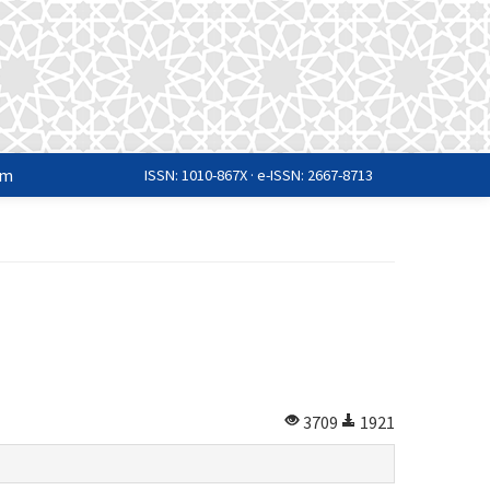
im
ISSN: 1010-867X · e-ISSN: 2667-8713
3709
1921