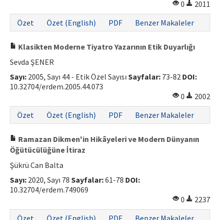
0
2011
Özet
Özet (English)
PDF
Benzer Makaleler
Klasikten Moderne Tiyatro Yazarının Etik Duyarlığı
Sevda ŞENER
Sayı:
2005, Sayı 44 - Etik Özel Sayısı
Sayfalar:
73-82
DOI:
10.32704/erdem.2005.44.073
0
2002
Özet
Özet (English)
PDF
Benzer Makaleler
Ramazan Dikmen'in Hikâyeleri ve Modern Dünyanın
Öğütücülüğüne İtiraz
Şükrü Can Balta
Sayı:
2020, Sayı 78
Sayfalar:
61-78
DOI:
10.32704/erdem.749069
0
2237
Özet
Özet (English)
PDF
Benzer Makaleler