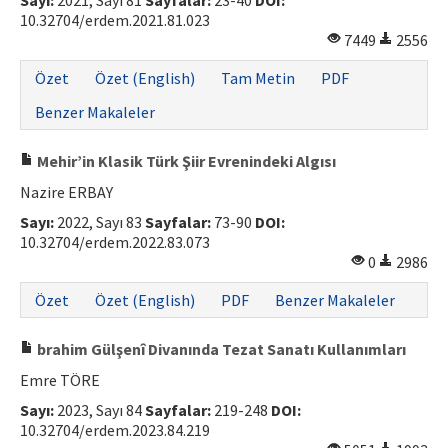
Sayı:
2021, Sayı 81
Sayfalar:
23-40
DOI:
10.32704/erdem.2021.81.023
7449
2556
Özet
Özet (English)
Tam Metin
PDF
Benzer Makaleler
Mehir’in Klasik Türk Şiir Evrenindeki Algısı
Nazire ERBAY
Sayı:
2022, Sayı 83
Sayfalar:
73-90
DOI:
10.32704/erdem.2022.83.073
0
2986
Özet
Özet (English)
PDF
Benzer Makaleler
brahim Gülşenî Divanında Tezat Sanatı Kullanımları
Emre TÖRE
Sayı:
2023, Sayı 84
Sayfalar:
219-248
DOI:
10.32704/erdem.2023.84.219