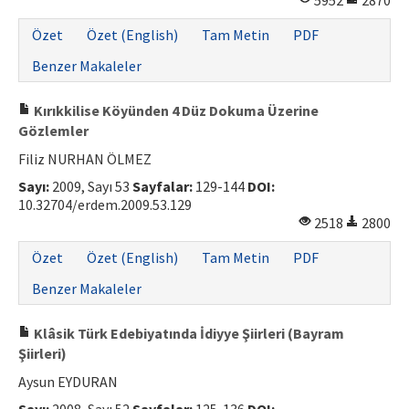
5952
2870
ISSN: 1010-867X · e-ISSN: 2667-8713
Özet
Özet (English)
Tam Metin
PDF
Benzer Makaleler
Kırıkkilise Köyünden 4 Düz Dokuma Üzerine
Gözlemler
Filiz NURHAN ÖLMEZ
Sayı:
2009, Sayı 53
Sayfalar:
129-144
DOI:
10.32704/erdem.2009.53.129
2518
2800
Özet
Özet (English)
Tam Metin
PDF
Benzer Makaleler
Klâsik Türk Edebiyatında İdiyye Şiirleri (Bayram
Şiirleri)
Aysun EYDURAN