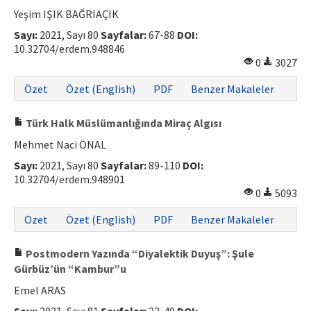
Yeşim IŞIK BAĞRIAÇIK
Sayı:
2021, Sayı 80
Sayfalar:
67-88
DOI:
10.32704/erdem.948846
0
3027
Özet
Özet (English)
PDF
Benzer Makaleler
Türk Halk Müslümanlığında Miraç Algısı
Mehmet Naci ÖNAL
Sayı:
2021, Sayı 80
Sayfalar:
89-110
DOI:
10.32704/erdem.948901
0
5093
Özet
Özet (English)
PDF
Benzer Makaleler
Postmodern Yazında “Diyalektik Duyuş”: Şule
Gürbüz’ün “Kambur”u
Emel ARAS