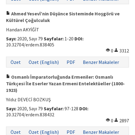
Ahmed Yesevî’nin Düşünce Sisteminde Hoşgörü ve
Kültürel Çoğulculuk
Handan AKYİĞİT
Sayı:
2020, Sayı 79
Sayfalar:
1-20
DOI:
10.32704/erdem.838405
0
3312
Özet
Özet (English)
PDF
Benzer Makaleler
Osmanlı İmparatorluğunda Ermeniler: Osmanlı
Türkçesi İle Eserler Yazan Ermeni Entelektüeller (1800-
1923)
Yıldız DEVECİ BOZKUŞ
Sayı:
2020, Sayı 79
Sayfalar:
97-128
DOI:
10.32704/erdem.838432
0
2897
Özet
Özet (English)
PDF
Benzer Makaleler