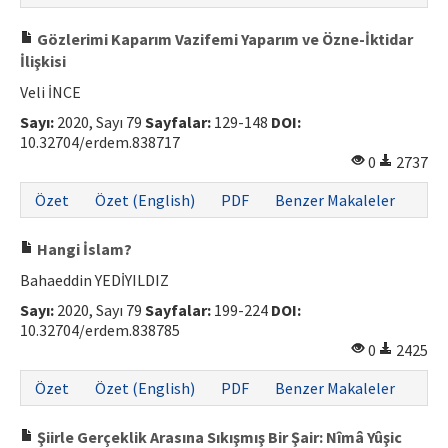
Gözlerimi Kaparım Vazifemi Yaparım ve Özne-İktidar
İlişkisi
Veli İNCE
Sayı:
2020, Sayı 79
Sayfalar:
129-148
DOI:
10.32704/erdem.838717
0
2737
Özet
Özet (English)
PDF
Benzer Makaleler
Hangi İslam?
Bahaeddin YEDİYILDIZ
Sayı:
2020, Sayı 79
Sayfalar:
199-224
DOI:
10.32704/erdem.838785
0
2425
Özet
Özet (English)
PDF
Benzer Makaleler
Şiirle Gerçeklik Arasına Sıkışmış Bir Şair: Nîmâ Yûşic