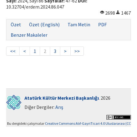
Sayı:
2024, Sayı 86
Sayfalar:
47-62
DOI:
10.32704/erdem.2024.86.047
2698
1467
Özet
Özet (English)
Tam Metin
PDF
Benzer Makaleler
<<
<
1
2
3
>
>>
Atatürk Kültür Merkezi Başkanlığı
. 2026
Diğer Dergiler:
Arış
Bu dergideki çalışmalar
Creative Commons Atıf-GayriTicari 4.0 Uluslararası (CC
BY-NC 4.0)
ile lisanslanmıştır.