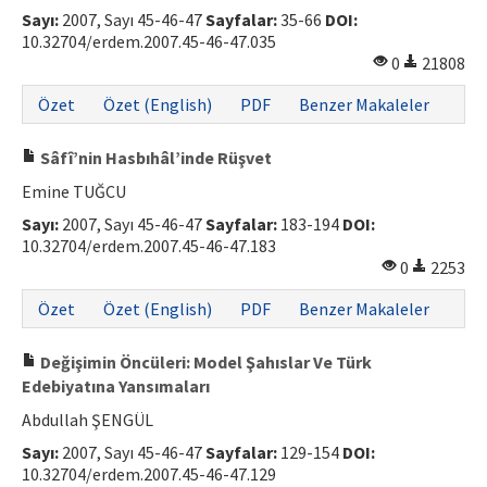
Sayı:
2007, Sayı 45-46-47
Sayfalar:
35-66
DOI:
10.32704/erdem.2007.45-46-47.035
0
21808
Özet
Özet (English)
PDF
Benzer Makaleler
Sâfî’nin Hasbıhâl’inde Rüşvet
Emine TUĞCU
Sayı:
2007, Sayı 45-46-47
Sayfalar:
183-194
DOI:
10.32704/erdem.2007.45-46-47.183
0
2253
Özet
Özet (English)
PDF
Benzer Makaleler
Değişimin Öncüleri: Model Şahıslar Ve Türk
Edebiyatına Yansımaları
Abdullah ŞENGÜL
Sayı:
2007, Sayı 45-46-47
Sayfalar:
129-154
DOI:
10.32704/erdem.2007.45-46-47.129