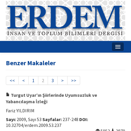
Ana Sayfa
Benzer Makaleler
Hakkımızda
Dergi Kurulları
<<
<
1
2
3
>
>>
Rehberler
Turgut Uyar’ın Şiirlerinde Uyumsuzluk ve
Yabancılaşma İzleği
Yayın Politikaları
Fariz YILDIRIM
Yazım Kuralları
Sayı:
2009, Sayı 53
Sayfalar:
237-248
DOI:
10.32704/erdem.2009.53.237
İletişim