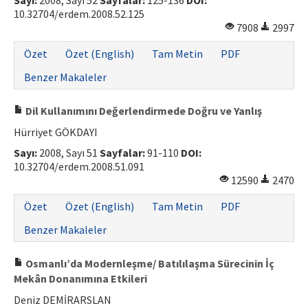
Sayı:
2008, Sayı 52
Sayfalar:
125-136
DOI:
10.32704/erdem.2008.52.125
7908
2997
Özet
Özet (English)
Tam Metin
PDF
Benzer Makaleler
Dil Kullanımını Değerlendirmede Doğru ve Yanlış
Hürriyet GÖKDAYI
Sayı:
2008, Sayı 51
Sayfalar:
91-110
DOI:
10.32704/erdem.2008.51.091
12590
2470
Özet
Özet (English)
Tam Metin
PDF
Benzer Makaleler
Osmanlı’da Modernleşme/ Batılılaşma Sürecinin İç
Mekân Donanımına Etkileri
Deniz DEMİRARSLAN