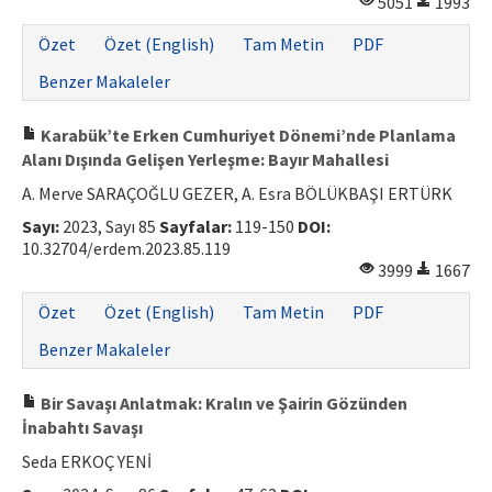
5051
1993
Özet
Özet (English)
Tam Metin
PDF
Benzer Makaleler
Karabük’te Erken Cumhuriyet Dönemi’nde Planlama
Alanı Dışında Gelişen Yerleşme: Bayır Mahallesi
A. Merve SARAÇOĞLU GEZER, A. Esra BÖLÜKBAŞI ERTÜRK
Sayı:
2023, Sayı 85
Sayfalar:
119-150
DOI:
10.32704/erdem.2023.85.119
3999
1667
Özet
Özet (English)
Tam Metin
PDF
Benzer Makaleler
Bir Savaşı Anlatmak: Kralın ve Şairin Gözünden
İnabahtı Savaşı
Seda ERKOÇ YENİ