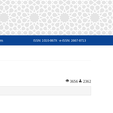
im
ISSN: 1010-867X · e-ISSN: 2667-8713
3656
2362