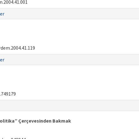
.2004.41.001
er
rdem.2004.41.119
er
.749179
olitika” Çerçevesinden Bakmak