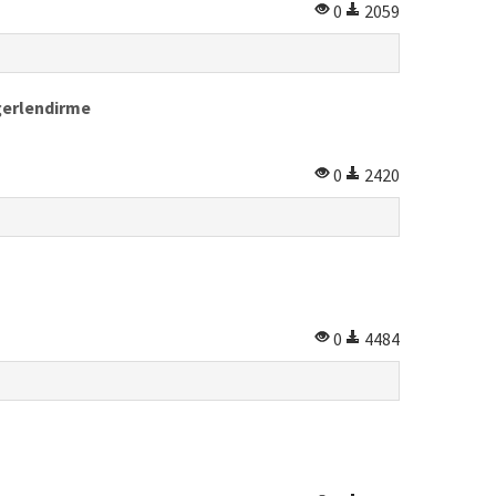
0
2059
eğerlendirme
0
2420
0
4484