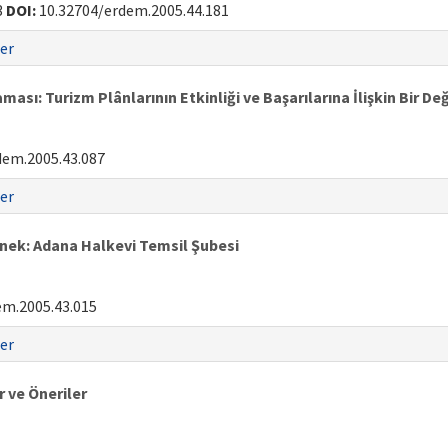
3
DOI:
10.32704/erdem.2005.44.181
er
sı: Turizm Plânlarının Etkinliği ve Başarılarına İlişkin Bir D
dem.2005.43.087
er
Örnek: Adana Halkevi Temsil Şubesi
em.2005.43.015
er
 ve Öneriler