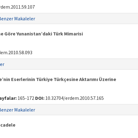
rdem.2011.59.107
Benzer Makaleler
ne Göre Yunanistan’daki Türk Mimarisi
dem.2010.58.093
er
e’nin Eserlerinin Türkiye Türkçesine Aktarımı Üzerine
ayfalar:
165-172
DOI:
10.32704/erdem.2010.57.165
Benzer Makaleler
Mücadele