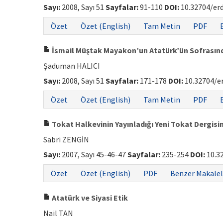
Sayı:
2008, Sayı 51
Sayfalar:
91-110
DOI:
10.32704/er
Özet
Özet (English)
Tam Metin
PDF
İsmail Müştak Mayakon’un Atatürk’ün Sofrasın
Şaduman HALICI
Sayı:
2008, Sayı 51
Sayfalar:
171-178
DOI:
10.32704/e
Özet
Özet (English)
Tam Metin
PDF
Tokat Halkevinin Yayınladığı Yeni Tokat Dergisin
Sabri ZENGİN
Sayı:
2007, Sayı 45-46-47
Sayfalar:
235-254
DOI:
10.3
Özet
Özet (English)
PDF
Benzer Makalel
Atatürk ve Siyasi Etik
Nail TAN