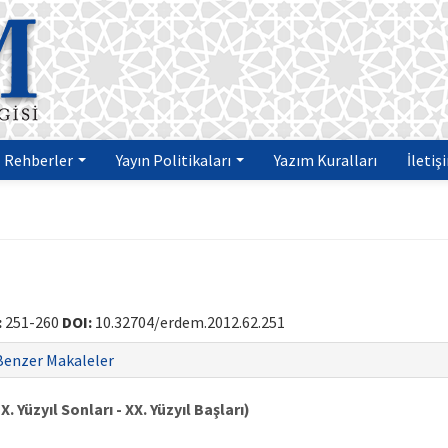
Rehberler
Yayın Politikaları
Yazım Kuralları
İletiş
:
251-260
DOI:
10.32704/erdem.2012.62.251
Benzer Makaleler
 Yüzyıl Sonları - XX. Yüzyıl Başları)