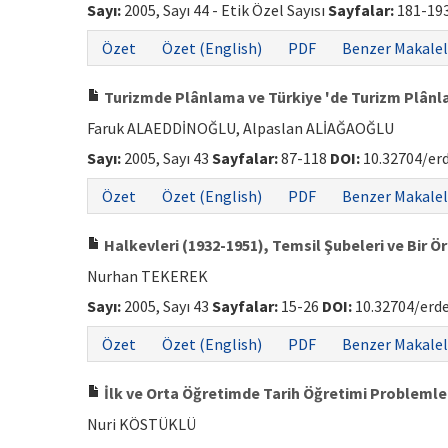
Sayı:
2005, Sayı 44 - Etik Özel Sayısı
Sayfalar:
181-19
Özet
Özet (English)
PDF
Benzer Makalel
Turizmde Plânlama ve Türkiye 'de Turizm Plânlama
Faruk ALAEDDİNOĞLU, Alpaslan ALİAĞAOĞLU
Sayı:
2005, Sayı 43
Sayfalar:
87-118
DOI:
10.32704/er
Özet
Özet (English)
PDF
Benzer Makalel
Halkevleri (1932-1951), Temsil Şubeleri ve Bir 
Nurhan TEKEREK
Sayı:
2005, Sayı 43
Sayfalar:
15-26
DOI:
10.32704/erd
Özet
Özet (English)
PDF
Benzer Makalel
İlk ve Orta Öğretimde Tarih Öğretimi Problemler
Nuri KÖSTÜKLÜ