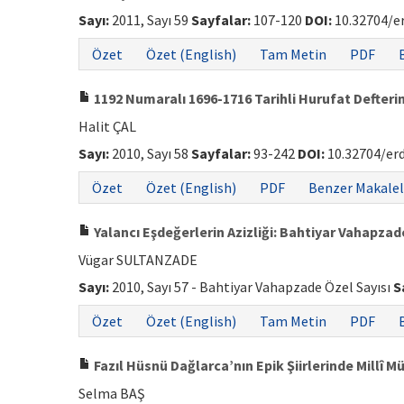
Sayı:
2011, Sayı 59
Sayfalar:
107-120
DOI:
10.32704/e
Özet
Özet (English)
Tam Metin
PDF
1192 Numaralı 1696-1716 Tarihli Hurufat Defteri
Halit ÇAL
Sayı:
2010, Sayı 58
Sayfalar:
93-242
DOI:
10.32704/er
Özet
Özet (English)
PDF
Benzer Makalel
Yalancı Eşdeğerlerin Azizliği: Bahtiyar Vahapzad
Vügar SULTANZADE
Sayı:
2010, Sayı 57 - Bahtiyar Vahapzade Özel Sayısı
S
Özet
Özet (English)
Tam Metin
PDF
Fazıl Hüsnü Dağlarca’nın Epik Şiirlerinde Millî 
Selma BAŞ