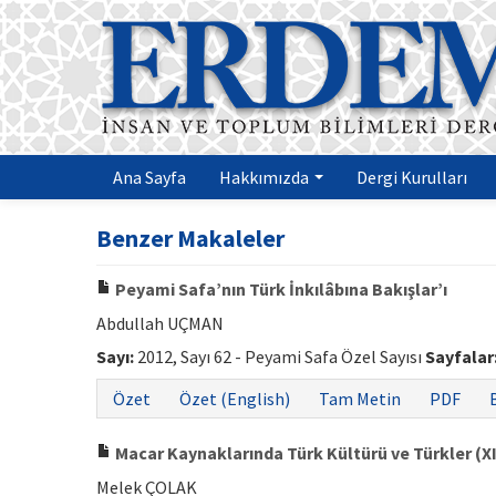
Ana Sayfa
Hakkımızda
Dergi Kurulları
Benzer Makaleler
Peyami Safa’nın Türk İnkılâbına Bakışlar’ı
Abdullah UÇMAN
Sayı:
2012, Sayı 62 - Peyami Safa Özel Sayısı
Sayfalar
Özet
Özet (English)
Tam Metin
PDF
Macar Kaynaklarında Türk Kültürü ve Türkler (XIX.
Melek ÇOLAK