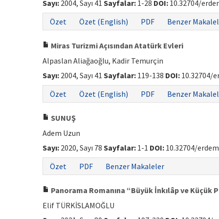
Sayı:
2004, Sayı 41
Sayfalar:
1-28
DOI:
10.32704/erdem
Özet
Özet (English)
PDF
Benzer Makalel
Miras Turizmi Açısından Atatürk Evleri
Alpaslan Aliağaoğlu, Kadir Temurçin
Sayı:
2004, Sayı 41
Sayfalar:
119-138
DOI:
10.32704/e
Özet
Özet (English)
PDF
Benzer Makalel
SUNUŞ
Adem Uzun
Sayı:
2020, Sayı 78
Sayfalar:
1-1
DOI:
10.32704/erdem
Özet
PDF
Benzer Makaleler
Panorama Romanına “Büyük İnkılâp ve Küçük P
Elif TÜRKİSLAMOĞLU