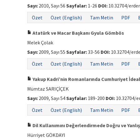
Sayı:
2010, Sayı 56
Sayfalar:
1-26
DOI:
10.32704/erdem
Özet
Özet (English)
Tam Metin
PDF
Atatürk ve Macar Başkanı Gyula Gömbös
Melek Çolak
Sayı:
2009, Sayı 55
Sayfalar:
33-56
DOI:
10.32704/erd
Özet
Özet (English)
Tam Metin
PDF
Yakup Kadri’nin Romanlarında Cumhuriyet İdeali 
Mümtaz SARIÇİÇEK
Sayı:
2009, Sayı 54
Sayfalar:
189-200
DOI:
10.32704/e
Özet
Özet (English)
Tam Metin
PDF
Dil Kullanımını Değerlendirmede Doğru ve Yanlış
Hürriyet GÖKDAYI