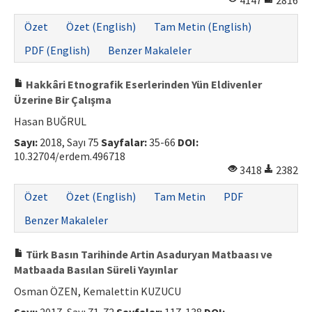
4147
2816
ISSN: 1010-867X · e-ISSN: 2667-8713
Özet
Özet (English)
Tam Metin (English)
PDF (English)
Benzer Makaleler
Hakkâri Etnografik Eserlerinden Yün Eldivenler
Üzerine Bir Çalışma
Hasan BUĞRUL
Sayı:
2018, Sayı 75
Sayfalar:
35-66
DOI:
10.32704/erdem.496718
3418
2382
Özet
Özet (English)
Tam Metin
PDF
Benzer Makaleler
Türk Basın Tarihinde Artin Asaduryan Matbaası ve
Matbaada Basılan Süreli Yayınlar
Osman ÖZEN, Kemalettin KUZUCU