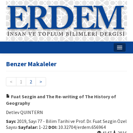
Ana Sayfa
Benzer Makaleler
Hakkımızda
Dergi Kurulları
<
1
2
>
Rehberler
Fuat Sezgin and The Re-writing of The History of
Geography
Yayın Politikaları
Detlev QUINTERN
Yazım Kuralları
Sayı:
2019, Sayı 77 - Bilim Tarihi ve Prof. Dr. Fuat Sezgin Özel
Sayısı
Sayfalar:
1-22
DOI:
10.32704/erdem.656964
İletişim