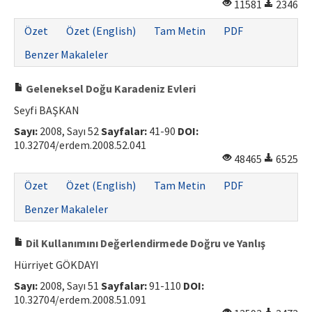
11581
2346
Özet
Özet (English)
Tam Metin
PDF
Benzer Makaleler
Geleneksel Doğu Karadeniz Evleri
Seyfi BAŞKAN
Sayı:
2008, Sayı 52
Sayfalar:
41-90
DOI:
10.32704/erdem.2008.52.041
48465
6525
Özet
Özet (English)
Tam Metin
PDF
Benzer Makaleler
Dil Kullanımını Değerlendirmede Doğru ve Yanlış
Hürriyet GÖKDAYI
Sayı:
2008, Sayı 51
Sayfalar:
91-110
DOI:
10.32704/erdem.2008.51.091