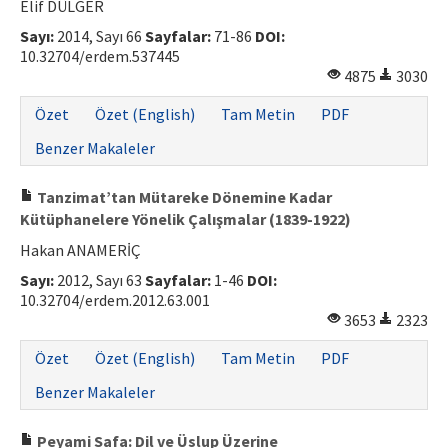
Elif DÜLGER
Sayı:
2014, Sayı 66
Sayfalar:
71-86
DOI:
10.32704/erdem.537445
4875
3030
Özet
Özet (English)
Tam Metin
PDF
Benzer Makaleler
Tanzimat’tan Mütareke Dönemine Kadar
Kütüphanelere Yönelik Çalışmalar (1839-1922)
Hakan ANAMERİÇ
Sayı:
2012, Sayı 63
Sayfalar:
1-46
DOI:
10.32704/erdem.2012.63.001
3653
2323
Özet
Özet (English)
Tam Metin
PDF
Benzer Makaleler
Peyami Safa: Dil ve Üslup Üzerine