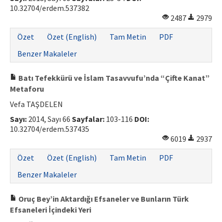
10.32704/erdem.537382
2487
2979
Özet
Özet (English)
Tam Metin
PDF
Benzer Makaleler
Batı Tefekkürü ve İslam Tasavvufu’nda “Çifte Kanat”
Metaforu
Vefa TAŞDELEN
Sayı:
2014, Sayı 66
Sayfalar:
103-116
DOI:
10.32704/erdem.537435
6019
2937
Özet
Özet (English)
Tam Metin
PDF
Benzer Makaleler
Oruç Bey’in Aktardığı Efsaneler ve Bunların Türk
Efsaneleri İçindeki Yeri