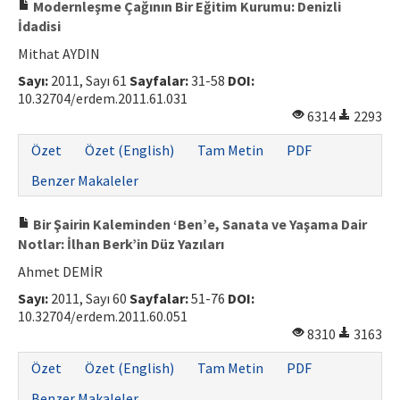
Modernleşme Çağının Bir Eğitim Kurumu: Denizli
İdadisi
Mithat AYDIN
Sayı:
2011, Sayı 61
Sayfalar:
31-58
DOI:
10.32704/erdem.2011.61.031
6314
2293
Özet
Özet (English)
Tam Metin
PDF
Benzer Makaleler
Bir Şairin Kaleminden ‘Ben’e, Sanata ve Yaşama Dair
Notlar: İlhan Berk’in Düz Yazıları
Ahmet DEMİR
Sayı:
2011, Sayı 60
Sayfalar:
51-76
DOI:
10.32704/erdem.2011.60.051
8310
3163
Özet
Özet (English)
Tam Metin
PDF
Benzer Makaleler