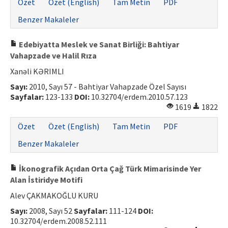
Özet
Özet (English)
Tam Metin
PDF
Benzer Makaleler
Edebiyatta Meslek ve Sanat Birliği: Bahtiyar
Vahapzade ve Halil Rıza
Xanəli KƏRIMLI
Sayı:
2010, Sayı 57 - Bahtiyar Vahapzade Özel Sayısı
Sayfalar:
123-133
DOI:
10.32704/erdem.2010.57.123
1619
1822
Özet
Özet (English)
Tam Metin
PDF
Benzer Makaleler
İkonografik Açıdan Orta Çağ Türk Mimarisinde Yer
Alan İstiridye Motifi
Alev ÇAKMAKOĞLU KURU
Sayı:
2008, Sayı 52
Sayfalar:
111-124
DOI:
10.32704/erdem.2008.52.111