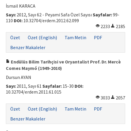
İsmail KARACA
Sayı:
2012, Sayı 62 - Peyami Safa Özel Sayısı
Sayfalar:
99-
110
DOI:
10.32704/erdem.2012.62.099
2233
2185
Özet
Özet (English)
Tam Metin
PDF
Benzer Makaleler
Endülüs Bilim Tarihçisi ve Oryantalist Prof. Dr. Mercè
Comes Maymó (1949-2010)
Dursun AYAN
Sayı:
2011, Sayı 61
Sayfalar:
15-30
DOI:
10.32704/erdem.2011.61.015
3033
2057
Özet
Özet (English)
Tam Metin
PDF
Benzer Makaleler