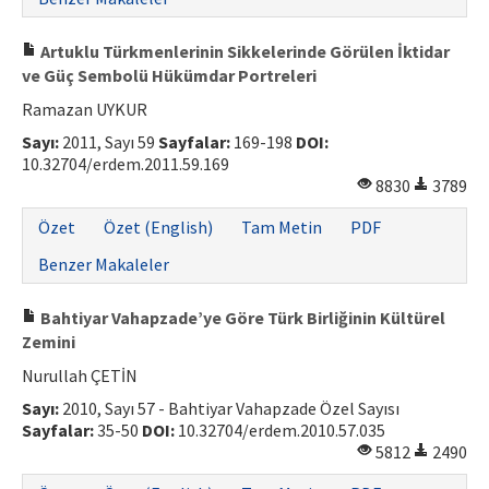
Artuklu Türkmenlerinin Sikkelerinde Görülen İktidar
ve Güç Sembolü Hükümdar Portreleri
Ramazan UYKUR
Sayı:
2011, Sayı 59
Sayfalar:
169-198
DOI:
10.32704/erdem.2011.59.169
8830
3789
Özet
Özet (English)
Tam Metin
PDF
Benzer Makaleler
Bahtiyar Vahapzade’ye Göre Türk Birliğinin Kültürel
Zemini
Nurullah ÇETİN
Sayı:
2010, Sayı 57 - Bahtiyar Vahapzade Özel Sayısı
Sayfalar:
35-50
DOI:
10.32704/erdem.2010.57.035
5812
2490