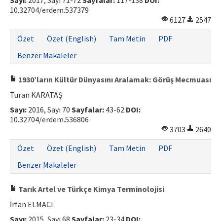
Sayı:
2017, Sayı 71-72
Sayfalar:
117-138
DOI:
10.32704/erdem.537379
6127
2547
Özet
Özet (English)
Tam Metin
PDF
Benzer Makaleler
1930’ların Kültür Dünyasını Aralamak: Görüş Mecmuası
Turan KARATAŞ
Sayı:
2016, Sayı 70
Sayfalar:
43-62
DOI:
10.32704/erdem.536806
3703
2640
Özet
Özet (English)
Tam Metin
PDF
Benzer Makaleler
Tarık Artel ve Türkçe Kimya Terminolojisi
İrfan ELMACI
Sayı:
2015, Sayı 68
Sayfalar:
23-34
DOI: