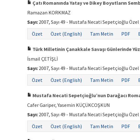
Çatı Romanında Yatay ve Dikey Boyutların Sem
Ramazan KORKMAZ
Sayı:
2007, Sayı 49 - Mustafa Necati Sepetçioğlu Özel
Özet
Özet (English)
Tam Metin
PDF
Türk Milletinin Çanakkale Savaşı Günlerinde Yüz
İsmail ÇETİŞLİ
Sayı:
2007, Sayı 49 - Mustafa Necati Sepetçioğlu Özel
Özet
Özet (English)
Tam Metin
PDF
Mustafa Necati Sepetçioğlu’nun Darağacı Rom
Cafer Gariper, Yasemin KÜÇÜKCOŞKUN
Sayı:
2007, Sayı 49 - Mustafa Necati Sepetçioğlu Özel
Özet
Özet (English)
Tam Metin
PDF