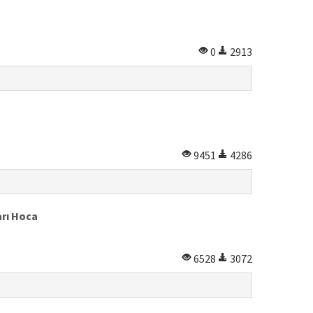
0
2913
9451
4286
arı Hoca
6528
3072