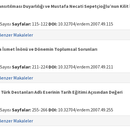
nsıtılması Duyarlılığı ve Mustafa Necati Sepetçioğlu’nun Kilit
 Sayısı
Sayfalar:
115-122
DOI:
10.32704/erdem.2007.49.115
Benzer Makaleler
a İsmet İnönü ve Dönemin Toplumsal Sorunları
 Sayısı
Sayfalar:
211-224
DOI:
10.32704/erdem.2007.49.211
Benzer Makaleler
ürk Destanları Adlı Eserinin Tarih Eğitimi Açısından Değeri
 Sayısı
Sayfalar:
255-266
DOI:
10.32704/erdem.2007.49.255
Benzer Makaleler