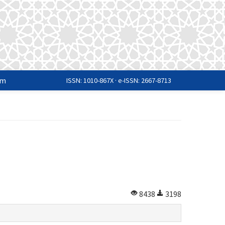
im
ISSN: 1010-867X · e-ISSN: 2667-8713
8438
3198