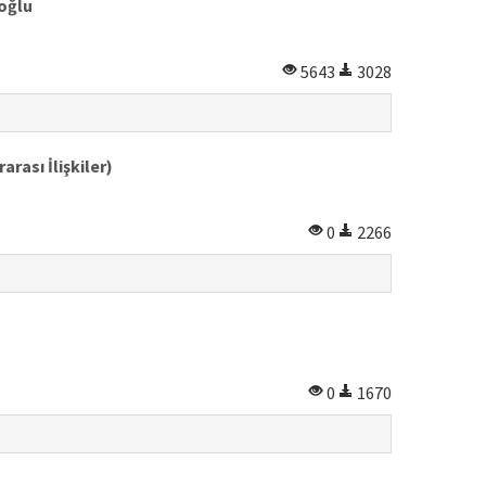
ioğlu
5643
3028
rası İlişkiler)
0
2266
0
1670