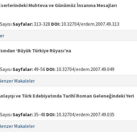
Eserlerindeki Muhteva ve Günümüz İnsanına Mesajları
 Sayısı
Sayfalar:
313-328
DOI:
10.32704/erdem.2007.49.313
er
sından ‘Büyük Türkiye Rüyası’na
 Sayısı
Sayfalar:
49-56
DOI:
10.32704/erdem.2007.49.049
Benzer Makaleler
layışı ve Türk Edebiyatında Tarihî Roman Geleneğindeki Yeri
 Sayısı
Sayfalar:
35-48
DOI:
10.32704/erdem.2007.49.035
Benzer Makaleler