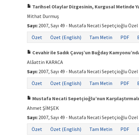
Tarihsel Olaylar Dizgesinin, Kurgusal Metinde Ya
Mithat Durmuş
Sayı:
2007, Sayı 49 - Mustafa Necati Sepetçioğlu Özel
Özet
Özet (English)
Tam Metin
PDF
Cevahir ile Sadık Çavuş’un Buğday Kamyonu’nd
Alâattin KARACA
Sayı:
2007, Sayı 49 - Mustafa Necati Sepetçioğlu Özel
Özet
Özet (English)
Tam Metin
PDF
Mustafa Necati Sepetçioğlu’nun Karşılaştırmalı T
Ahmet ŞİMŞEK
Sayı:
2007, Sayı 49 - Mustafa Necati Sepetçioğlu Özel
Özet
Özet (English)
Tam Metin
PDF