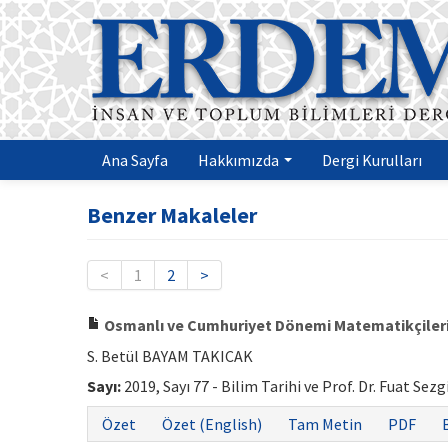
Ana Sayfa
Hakkımızda
Dergi Kurulları
Benzer Makaleler
<
1
2
>
Osmanlı ve Cumhuriyet Dönemi Matematikçilerind
S. Betül BAYAM TAKICAK
Sayı:
2019, Sayı 77 - Bilim Tarihi ve Prof. Dr. Fuat Sez
Özet
Özet (English)
Tam Metin
PDF