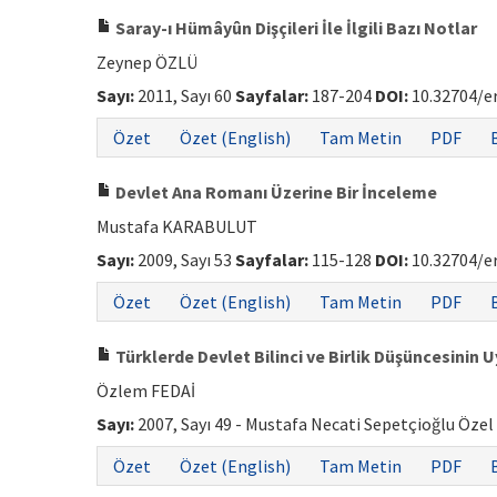
Saray-ı Hümâyûn Dişçileri İle İlgili Bazı Notlar
Zeynep ÖZLÜ
Sayı:
2011, Sayı 60
Sayfalar:
187-204
DOI:
10.32704/e
Özet
Özet (English)
Tam Metin
PDF
Devlet Ana Romanı Üzerine Bir İnceleme
Mustafa KARABULUT
Sayı:
2009, Sayı 53
Sayfalar:
115-128
DOI:
10.32704/e
Özet
Özet (English)
Tam Metin
PDF
Türklerde Devlet Bilinci ve Birlik Düşüncesinin
Özlem FEDAİ
Sayı:
2007, Sayı 49 - Mustafa Necati Sepetçioğlu Özel
Özet
Özet (English)
Tam Metin
PDF