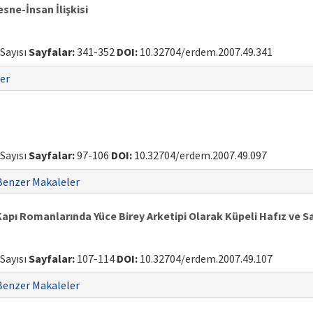
ne-İnsan İlişkisi
 Sayısı
Sayfalar:
341-352
DOI:
10.32704/erdem.2007.49.341
er
 Sayısı
Sayfalar:
97-106
DOI:
10.32704/erdem.2007.49.097
Benzer Makaleler
pı Romanlarında Yüce Birey Arketipi Olarak Küpeli Hafız ve S
 Sayısı
Sayfalar:
107-114
DOI:
10.32704/erdem.2007.49.107
Benzer Makaleler