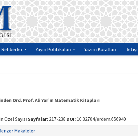
Rehberler
Yayın Politikaları
Yazım Kuralları
İletiş
en Ord. Prof. Ali Yar’ın Matematik Kitapları
gin Özel Sayısı
Sayfalar:
217-238
DOI:
10.32704/erdem.656940
Benzer Makaleler