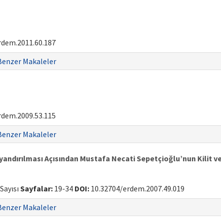
rdem.2011.60.187
Benzer Makaleler
rdem.2009.53.115
Benzer Makaleler
 Uyandırılması Açısından Mustafa Necati Sepetçioğlu’nun Kilit
 Sayısı
Sayfalar:
19-34
DOI:
10.32704/erdem.2007.49.019
Benzer Makaleler