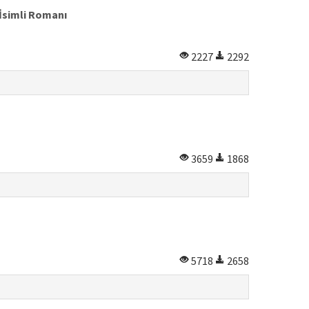
 İsimli Romanı
2227
2292
3659
1868
5718
2658