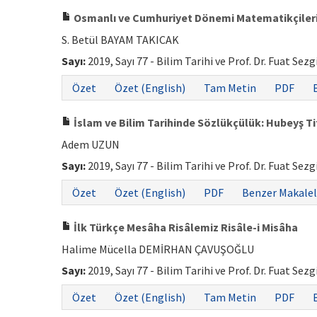
Osmanlı ve Cumhuriyet Dönemi Matematikçilerind
S. Betül BAYAM TAKICAK
Sayı:
2019, Sayı 77 - Bilim Tarihi ve Prof. Dr. Fuat Sez
Özet
Özet (English)
Tam Metin
PDF
İslam ve Bilim Tarihinde Sözlükçülük: Hubeyş Ti
Adem UZUN
Sayı:
2019, Sayı 77 - Bilim Tarihi ve Prof. Dr. Fuat Sez
Özet
Özet (English)
PDF
Benzer Makalel
İlk Türkçe Mesâha Risâlemiz Risâle-i Misâha
Halime Mücella DEMİRHAN ÇAVUŞOĞLU
Sayı:
2019, Sayı 77 - Bilim Tarihi ve Prof. Dr. Fuat Sez
Özet
Özet (English)
Tam Metin
PDF