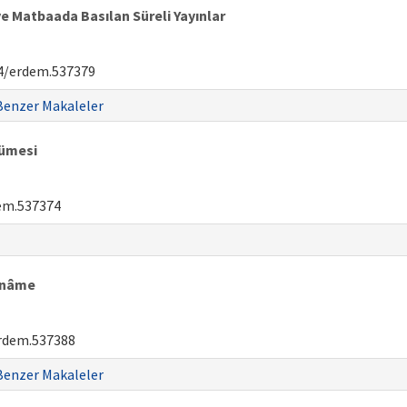
e Matbaada Basılan Süreli Yayınlar
4/erdem.537379
Benzer Makaleler
cümesi
em.537374
ndnâme
rdem.537388
Benzer Makaleler