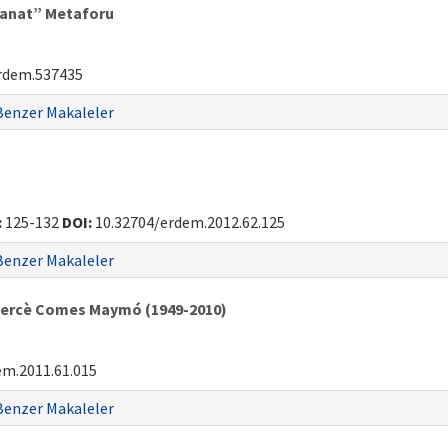
Kanat” Metaforu
rdem.537435
Benzer Makaleler
:
125-132
DOI:
10.32704/erdem.2012.62.125
Benzer Makaleler
. Mercè Comes Maymó (1949-2010)
em.2011.61.015
Benzer Makaleler