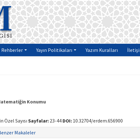
Rehberler
Yayın Politikaları
Yazım Kuralları
İletiş
e Matematiğin Konumu
gin Özel Sayısı
Sayfalar:
23-44
DOI:
10.32704/erdem.656900
Benzer Makaleler