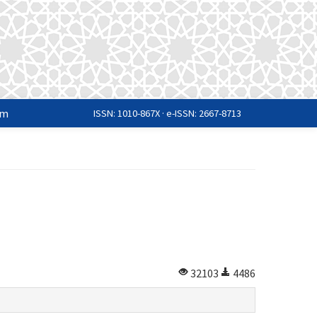
im
ISSN: 1010-867X · e-ISSN: 2667-8713
32103
4486