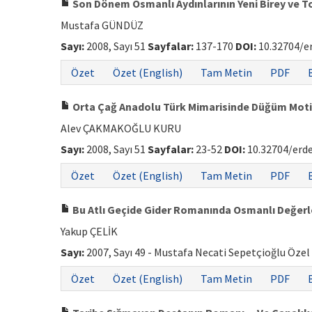
Son Dönem Osmanlı Aydınlarının Yeni Birey ve 
Mustafa GÜNDÜZ
Sayı:
2008, Sayı 51
Sayfalar:
137-170
DOI:
10.32704/e
Özet
Özet (English)
Tam Metin
PDF
Orta Çağ Anadolu Türk Mimarisinde Düğüm Motif
Alev ÇAKMAKOĞLU KURU
Sayı:
2008, Sayı 51
Sayfalar:
23-52
DOI:
10.32704/erd
Özet
Özet (English)
Tam Metin
PDF
Bu Atlı Geçide Gider Romanında Osmanlı Değer
Yakup ÇELİK
Sayı:
2007, Sayı 49 - Mustafa Necati Sepetçioğlu Özel
Özet
Özet (English)
Tam Metin
PDF