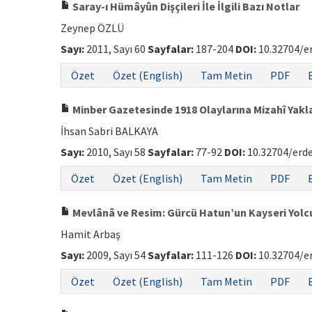
Saray-ı Hümâyûn Dişçileri İle İlgili Bazı Notlar
Zeynep ÖZLÜ
Sayı:
2011, Sayı 60
Sayfalar:
187-204
DOI:
10.32704/e
Özet
Özet (English)
Tam Metin
PDF
Minber Gazetesinde 1918 Olaylarına Mizahî Yakl
İhsan Sabri BALKAYA
Sayı:
2010, Sayı 58
Sayfalar:
77-92
DOI:
10.32704/erd
Özet
Özet (English)
Tam Metin
PDF
Mevlânâ ve Resim: Gürcü Hatun’un Kayseri Yolc
Hamit Arbaş
Sayı:
2009, Sayı 54
Sayfalar:
111-126
DOI:
10.32704/e
Özet
Özet (English)
Tam Metin
PDF