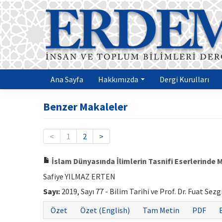
Ana Sayfa
Hakkımızda
Dergi Kurulları
Benzer Makaleler
<
1
2
>
İslam Dünyasında İlimlerin Tasnifi Eserlerind
Safiye YILMAZ ERTEN
Sayı:
2019, Sayı 77 - Bilim Tarihi ve Prof. Dr. Fuat Sez
Özet
Özet (English)
Tam Metin
PDF