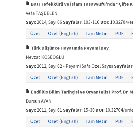
Batı Tefekkürü ve İslam Tasavvufu’nda “Çifte 
Vefa TAŞDELEN
Sayı:
2014, Sayı 66
Sayfalar:
103-116
DOI:
10.32704/e
Özet
Özet (English)
Tam Metin
PDF
Türk Düşünce Hayatında Peyami Bey
Nevzat KÖSEOĞLU
Sayı:
2012, Sayı 62 - Peyami Safa Özel Sayısı
Sayfalar
Özet
Özet (English)
Tam Metin
PDF
Endülüs Bilim Tarihçisi ve Oryantalist Prof. Dr
Dursun AYAN
Sayı:
2011, Sayı 61
Sayfalar:
15-30
DOI:
10.32704/erd
Özet
Özet (English)
Tam Metin
PDF