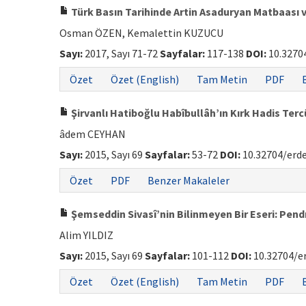
Türk Basın Tarihinde Artin Asaduryan Matbaası v
Osman ÖZEN, Kemalettin KUZUCU
Sayı:
2017, Sayı 71-72
Sayfalar:
117-138
DOI:
10.3270
Özet
Özet (English)
Tam Metin
PDF
Şirvanlı Hatiboğlu Habîbullâh’ın Kırk Hadis Ter
âdem CEYHAN
Sayı:
2015, Sayı 69
Sayfalar:
53-72
DOI:
10.32704/erd
Özet
PDF
Benzer Makaleler
Şemseddin Sivasî’nin Bilinmeyen Bir Eseri: Pe
Alim YILDIZ
Sayı:
2015, Sayı 69
Sayfalar:
101-112
DOI:
10.32704/e
Özet
Özet (English)
Tam Metin
PDF