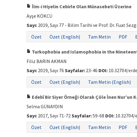
İlm-i Hiyelin Cebirle Olan Münasebeti Üzerine
Ayşe KÖKCÜ
Sayı:
2019, Sayı 77 - Bilim Tarihi ve Prof. Dr. Fuat Sez
Özet
Özet (English)
Tam Metin
PDF
Turkophobia and Islamophobia in the Nineteenth
Filiz BARIN AKMAN
Sayı:
2019, Sayı 76
Sayfalar:
23-46
DOI:
10.32704/erd
Özet
Özet (English)
Tam Metin (English)
Edebî Bir Siyer Örneği Olarak Çöle İnen Nur’un 
Selma GÜNAYDIN
Sayı:
2017, Sayı 71-72
Sayfalar:
59-68
DOI:
10.32704/
Özet
Özet (English)
Tam Metin
PDF