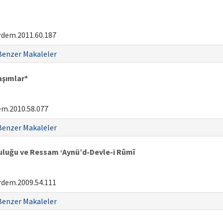
rdem.2011.60.187
Benzer Makaleler
aşımlar*
em.2010.58.077
Benzer Makaleler
uluğu ve Ressam ‘Aynü’d-Devle-i Rûmî
rdem.2009.54.111
Benzer Makaleler