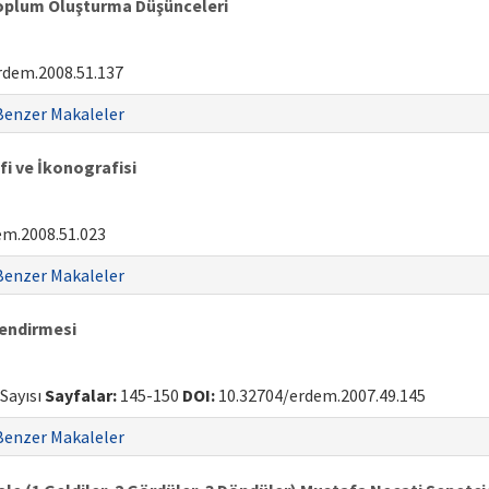
Toplum Oluşturma Düşünceleri
rdem.2008.51.137
Benzer Makaleler
i ve İkonografisi
em.2008.51.023
Benzer Makaleler
lendirmesi
 Sayısı
Sayfalar:
145-150
DOI:
10.32704/erdem.2007.49.145
Benzer Makaleler