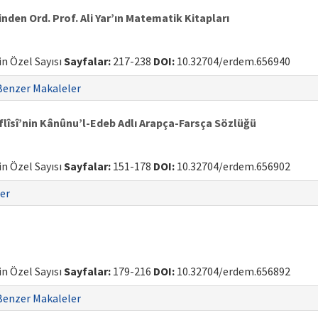
en Ord. Prof. Ali Yar’ın Matematik Kitapları
gin Özel Sayısı
Sayfalar:
217-238
DOI:
10.32704/erdem.656940
Benzer Makaleler
flîsî’nin Kânûnu’l-Edeb Adlı Arapça-Farsça Sözlüğü
gin Özel Sayısı
Sayfalar:
151-178
DOI:
10.32704/erdem.656902
er
gin Özel Sayısı
Sayfalar:
179-216
DOI:
10.32704/erdem.656892
Benzer Makaleler