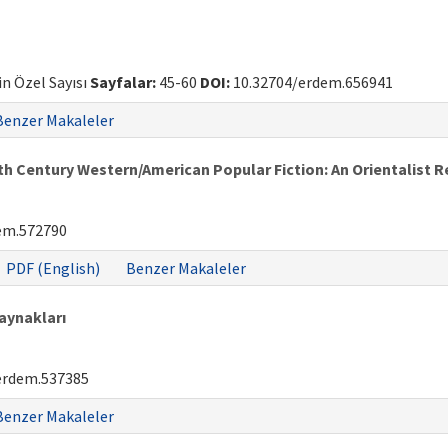
gin Özel Sayısı
Sayfalar:
45-60
DOI:
10.32704/erdem.656941
Benzer Makaleler
 Century Western/American Popular Fiction: An Orientalist R
em.572790
PDF (English)
Benzer Makaleler
Kaynakları
erdem.537385
Benzer Makaleler