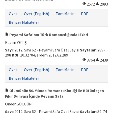
2572
2093
Özet
Özet (English)
Tam Metin
PDF
Benzer Makaleler
Peyami Safa’nın Türk Romancılığındaki Yeri
Kâzım YETİŞ
Sayı:
2012, Sayı 62 - Peyami Safa Özel Sayısı
Sayfalar:
289-
298
DOI:
10.32704/erdem.2012.62.289
3764
2439
Özet
Özet (English)
Tam Metin
PDF
Benzer Makaleler
Ölümünün 50. Yılında Romancı Kimliği ile Bütünleşen
Fikir Dünyası İçinde Peyami Safa
Önder GÖÇGÜN
Sayı:
2012, Sayı 62 - Peyami Safa Özel Sayısı
Sayfalar:
59-74