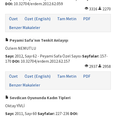
DOI:
10.32704/erdem.2012.62.059
3316
2270
Özet
Özet (English)
Tam Metin
PDF
Benzer Makaleler
Peyami Safa’nın Tenkit Anlayışı
Özlem NEMUTLU
Sayı:
2012, Sayı 62 - Peyami Safa Özel Sayısı
Sayfalar:
157-
170
DOI:
10.32704/erdem.2012.62.157
2937
2958
Özet
Özet (English)
Tam Metin
PDF
Benzer Makaleler
Sevdican Oyununda Kadın Tipleri
Oktay YİVLİ
Sayı:
2011, Sayı 60
Sayfalar:
227-236
DOI: