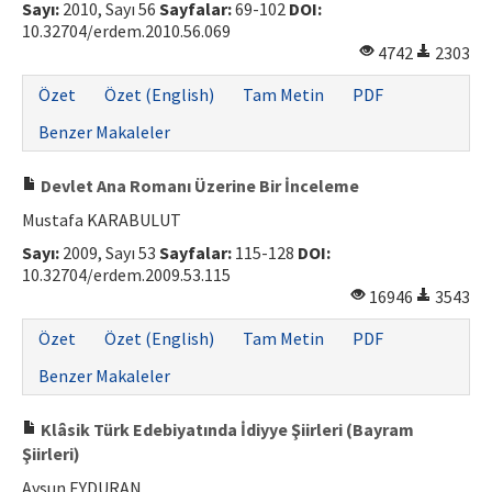
Sayı:
2010, Sayı 56
Sayfalar:
69-102
DOI:
10.32704/erdem.2010.56.069
4742
2303
Özet
Özet (English)
Tam Metin
PDF
Benzer Makaleler
Devlet Ana Romanı Üzerine Bir İnceleme
Mustafa KARABULUT
Sayı:
2009, Sayı 53
Sayfalar:
115-128
DOI:
10.32704/erdem.2009.53.115
16946
3543
Özet
Özet (English)
Tam Metin
PDF
Benzer Makaleler
Klâsik Türk Edebiyatında İdiyye Şiirleri (Bayram
Şiirleri)
Aysun EYDURAN