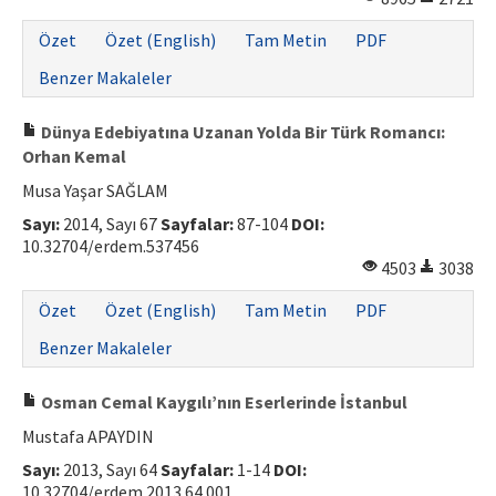
Özet
Özet (English)
Tam Metin
PDF
Benzer Makaleler
Dünya Edebiyatına Uzanan Yolda Bir Türk Romancı:
Orhan Kemal
Musa Yaşar SAĞLAM
Sayı:
2014, Sayı 67
Sayfalar:
87-104
DOI:
10.32704/erdem.537456
4503
3038
Özet
Özet (English)
Tam Metin
PDF
Benzer Makaleler
Osman Cemal Kaygılı’nın Eserlerinde İstanbul
Mustafa APAYDIN
Sayı:
2013, Sayı 64
Sayfalar:
1-14
DOI:
10.32704/erdem.2013.64.001