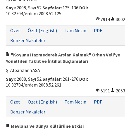
Sayı:
2008, Sayı 52
Sayfalar:
125-136
DOI:
10.32704/erdem.2008.52.125
7914
3002
Özet
Özet (English)
Tam Metin
PDF
Benzer Makaleler
"Koyunu Hazmederek Arslan Kalmak" Orhan Veli'ye
Yöneltilen Taklit ve İntihal Suçlamaları
Ş. Alparslan YASA
Sayı:
2008, Sayı 52
Sayfalar:
261-276
DOI:
10.32704/erdem.2008.52.261
5191
2053
Özet
Özet (English)
Tam Metin
PDF
Benzer Makaleler
Mevlana ve Dünya Kültürüne Etkisi