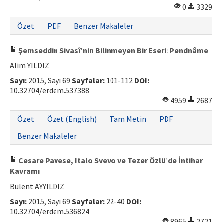
0
3329
Özet
PDF
Benzer Makaleler
Şemseddin Sivasî’nin Bilinmeyen Bir Eseri: Pendnâme
Alim YILDIZ
Sayı:
2015, Sayı 69
Sayfalar:
101-112
DOI:
10.32704/erdem.537388
4959
2687
Özet
Özet (English)
Tam Metin
PDF
Benzer Makaleler
Cesare Pavese, Italo Svevo ve Tezer Özlü’de İntihar
Kavramı
Bülent AYYILDIZ
Sayı:
2015, Sayı 69
Sayfalar:
22-40
DOI:
10.32704/erdem.536824
8965
2721