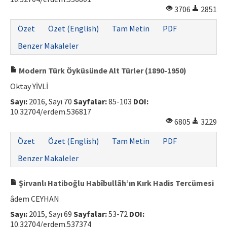
3706
2851
Özet
Özet (English)
Tam Metin
PDF
Benzer Makaleler
Modern Türk Öyküsünde Alt Türler (1890-1950)
Oktay YİVLİ
Sayı:
2016, Sayı 70
Sayfalar:
85-103
DOI:
10.32704/erdem.536817
6805
3229
Özet
Özet (English)
Tam Metin
PDF
Benzer Makaleler
Şirvanlı Hatiboğlu Habîbullâh’ın Kırk Hadis Tercümesi
âdem CEYHAN
Sayı:
2015, Sayı 69
Sayfalar:
53-72
DOI:
10.32704/erdem.537374