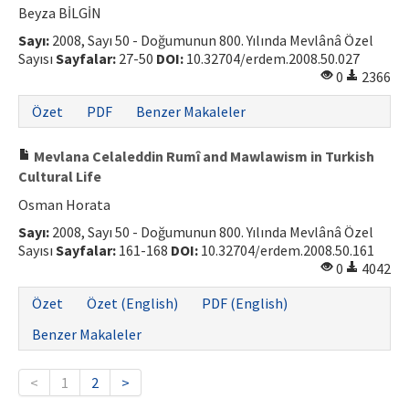
Beyza BİLGİN
Sayı:
2008, Sayı 50 - Doğumunun 800. Yılında Mevlânâ Özel
Sayısı
Sayfalar:
27-50
DOI:
10.32704/erdem.2008.50.027
0
2366
Özet
PDF
Benzer Makaleler
Mevlana Celaleddin Rumî and Mawlawism in Turkish
Cultural Life
Osman Horata
Sayı:
2008, Sayı 50 - Doğumunun 800. Yılında Mevlânâ Özel
Sayısı
Sayfalar:
161-168
DOI:
10.32704/erdem.2008.50.161
0
4042
Özet
Özet (English)
PDF (English)
Benzer Makaleler
<
1
2
>