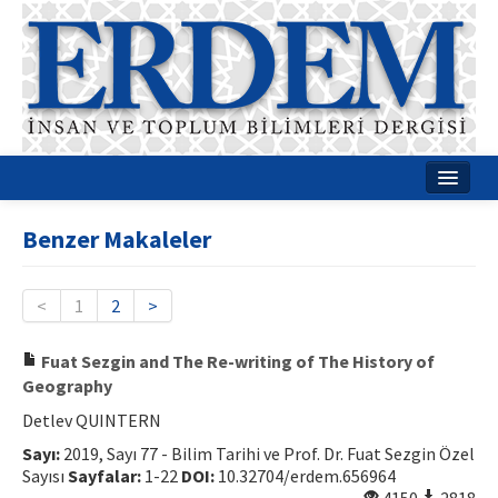
Ana Sayfa
Benzer Makaleler
Hakkımızda
Dergi Kurulları
<
1
2
>
Rehberler
Fuat Sezgin and The Re-writing of The History of
Geography
Yayın Politikaları
Detlev QUINTERN
Yazım Kuralları
Sayı:
2019, Sayı 77 - Bilim Tarihi ve Prof. Dr. Fuat Sezgin Özel
Sayısı
Sayfalar:
1-22
DOI:
10.32704/erdem.656964
İletişim