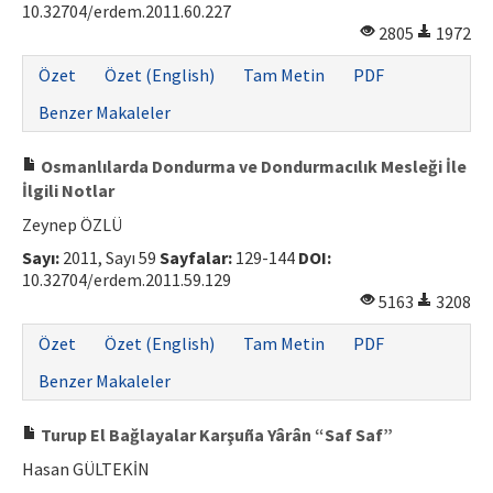
10.32704/erdem.2011.60.227
2805
1972
Özet
Özet (English)
Tam Metin
PDF
Benzer Makaleler
Osmanlılarda Dondurma ve Dondurmacılık Mesleği İle
İlgili Notlar
Zeynep ÖZLÜ
Sayı:
2011, Sayı 59
Sayfalar:
129-144
DOI:
10.32704/erdem.2011.59.129
5163
3208
Özet
Özet (English)
Tam Metin
PDF
Benzer Makaleler
Turup El Bağlayalar Karşuña Yârân “Saf Saf”
Hasan GÜLTEKİN