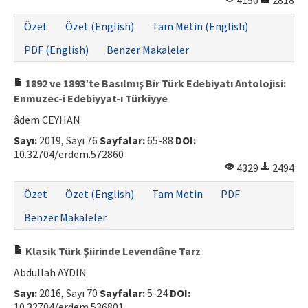
4150
2818
ISSN: 1010-867X · e-ISSN: 2667-8713
Özet
Özet (English)
Tam Metin (English)
PDF (English)
Benzer Makaleler
1892 ve 1893’te Basılmış Bir Türk Edebiyatı Antolojisi:
Enmuzec-i Edebiyyat-ı Türkiyye
âdem CEYHAN
Sayı:
2019, Sayı 76
Sayfalar:
65-88
DOI:
10.32704/erdem.572860
4329
2494
Özet
Özet (English)
Tam Metin
PDF
Benzer Makaleler
Klasik Türk Şiirinde Levendâne Tarz
Abdullah AYDIN
Sayı:
2016, Sayı 70
Sayfalar:
5-24
DOI:
10.32704/erdem.536801