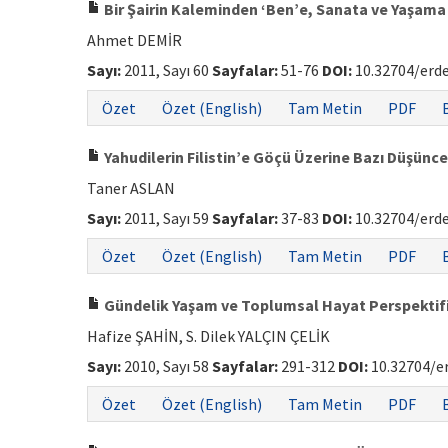
Bir Şairin Kaleminden ‘Ben’e, Sanata ve Yaşama D
Ahmet DEMİR
Sayı:
2011, Sayı 60
Sayfalar:
51-76
DOI:
10.32704/erd
Özet
Özet (English)
Tam Metin
PDF
Yahudilerin Filistin’e Göçü Üzerine Bazı Düşünce
Taner ASLAN
Sayı:
2011, Sayı 59
Sayfalar:
37-83
DOI:
10.32704/erd
Özet
Özet (English)
Tam Metin
PDF
Gündelik Yaşam ve Toplumsal Hayat Perspektifin
Hafize ŞAHİN, S. Dilek YALÇIN ÇELİK
Sayı:
2010, Sayı 58
Sayfalar:
291-312
DOI:
10.32704/e
Özet
Özet (English)
Tam Metin
PDF