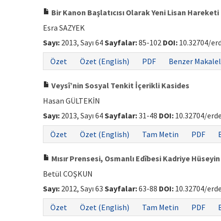
Bir Kanon Başlatıcısı Olarak Yeni Lisan Hareketi
Esra SAZYEK
Sayı:
2013, Sayı 64
Sayfalar:
85-102
DOI:
10.32704/er
Özet
Özet (English)
PDF
Benzer Makalel
Veysî’nin Sosyal Tenkit İçerikli Kasides
Hasan GÜLTEKİN
Sayı:
2013, Sayı 64
Sayfalar:
31-48
DOI:
10.32704/erd
Özet
Özet (English)
Tam Metin
PDF
Mısır Prensesi, Osmanlı Edîbesi Kadriye Hüseyi
Betül COŞKUN
Sayı:
2012, Sayı 63
Sayfalar:
63-88
DOI:
10.32704/erd
Özet
Özet (English)
Tam Metin
PDF