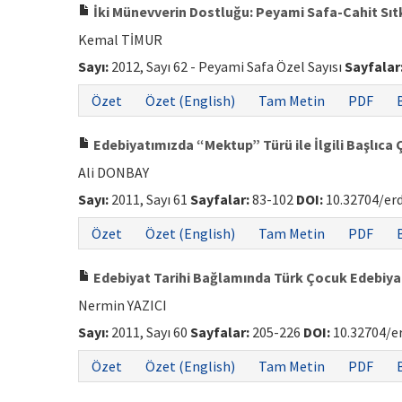
İki Münevverin Dostluğu: Peyami Safa-Cahit Sıt
Kemal TİMUR
Sayı:
2012, Sayı 62 - Peyami Safa Özel Sayısı
Sayfalar
Özet
Özet (English)
Tam Metin
PDF
Edebiyatımızda “Mektup” Türü ile İlgili Başlıca 
Ali DONBAY
Sayı:
2011, Sayı 61
Sayfalar:
83-102
DOI:
10.32704/er
Özet
Özet (English)
Tam Metin
PDF
Edebiyat Tarihi Bağlamında Türk Çocuk Edebiyatı
Nermin YAZICI
Sayı:
2011, Sayı 60
Sayfalar:
205-226
DOI:
10.32704/e
Özet
Özet (English)
Tam Metin
PDF