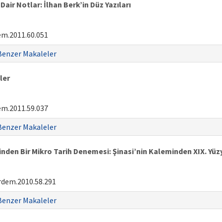
air Notlar: İlhan Berk’in Düz Yazıları
em.2011.60.051
Benzer Makaleler
ler
em.2011.59.037
Benzer Makaleler
den Bir Mikro Tarih Denemesi: Şinasi’nin Kaleminden XIX. Yüzy
rdem.2010.58.291
Benzer Makaleler