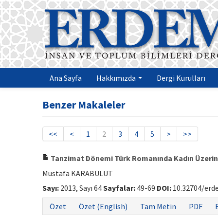
Ana Sayfa
Hakkımızda
Dergi Kurulları
Benzer Makaleler
<<
<
1
2
3
4
5
>
>>
Tanzimat Dönemi Türk Romanında Kadın Üzerin
Mustafa KARABULUT
Sayı:
2013, Sayı 64
Sayfalar:
49-69
DOI:
10.32704/erd
Özet
Özet (English)
Tam Metin
PDF