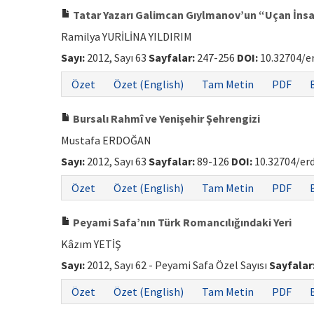
Tatar Yazarı Galimcan Gıylmanov’un “Uçan İnsa
Ramilya YURİLİNA YILDIRIM
Sayı:
2012, Sayı 63
Sayfalar:
247-256
DOI:
10.32704/e
Özet
Özet (English)
Tam Metin
PDF
Bursalı Rahmî ve Yenişehir Şehrengizi
Mustafa ERDOĞAN
Sayı:
2012, Sayı 63
Sayfalar:
89-126
DOI:
10.32704/er
Özet
Özet (English)
Tam Metin
PDF
Peyami Safa’nın Türk Romancılığındaki Yeri
Kâzım YETİŞ
Sayı:
2012, Sayı 62 - Peyami Safa Özel Sayısı
Sayfalar
Özet
Özet (English)
Tam Metin
PDF