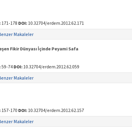
:
171-178
DOI:
10.32704/erdem.2012.62.171
Benzer Makaleler
eşen Fikir Dünyası İçinde Peyami Safa
:
59-74
DOI:
10.32704/erdem.2012.62.059
Benzer Makaleler
:
157-170
DOI:
10.32704/erdem.2012.62.157
Benzer Makaleler