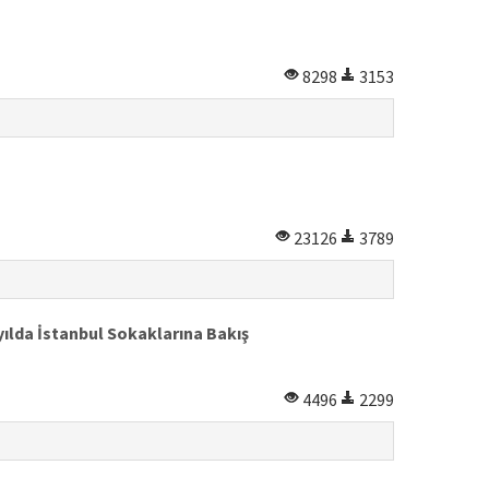
8298
3153
23126
3789
ılda İstanbul Sokaklarına Bakış
4496
2299