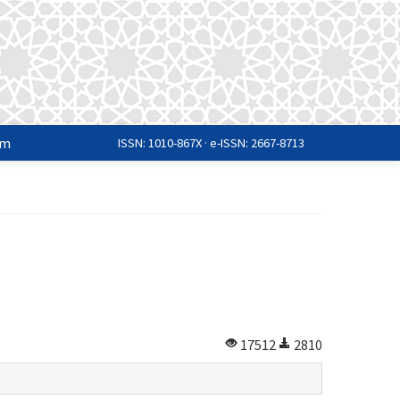
im
ISSN: 1010-867X · e-ISSN: 2667-8713
17512
2810