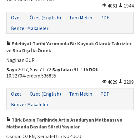
4061
1944
Özet
Özet (English)
Tam Metin
PDF
Benzer Makaleler
Edebiyat Tarihi Yazımında Bir Kaynak Olarak Takrizler
ve Sıra Dışı İki Örnek
Nagihan GÜR
Sayı:
2017, Sayı 71-72
Sayfalar:
91-116
DOI:
10.32704/erdem.536835
4029
2209
Özet
Özet (English)
Tam Metin
PDF
Benzer Makaleler
Türk Basın Tarihinde Artin Asaduryan Matbaası ve
Matbaada Basılan Süreli Yayınlar
Osman ÖZEN, Kemalettin KUZUCU