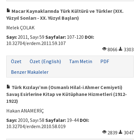
Macar Kaynaklarında Türk Kültürü ve Türkler (XIX.
Yüzyıl Sonları - XX. Yüzyıl Başları)
Melek ÇOLAK
Sayı:
2011, Sayı 59
Sayfalar:
107-120
DOI:
10.32704/erdem.2011.59.107
8066
3303
Özet
Özet (English)
Tam Metin
PDF
Benzer Makaleler
Türk Kızılayı’nın (Osmanlı Hilal-i Ahmer Cemiyeti)
Savaş Esirlerine Kitap ve Kütüphane Hizmetleri (1912-
1922)
Hakan ANAMERİÇ
Sayı:
2010, Sayı 58
Sayfalar:
19-44
DOI:
10.32704/erdem.2010.58.019
2839
3047