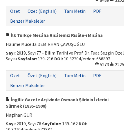
8439
3202
ISSN: 1010-867X · e-ISSN: 2667-8713
Özet
Özet (English)
Tam Metin
PDF
Benzer Makaleler
İlk Türkçe Mesâha Risâlemiz Risâle-i Misâha
Halime Mücella DEMİRHAN ÇAVUŞOĞLU
Sayı:
2019, Sayı 77 - Bilim Tarihi ve Prof. Dr. Fuat Sezgin Özel
Sayısı
Sayfalar:
179-216
DOI:
10.32704/erdem.656892
5273
2225
Özet
Özet (English)
Tam Metin
PDF
Benzer Makaleler
İngiliz Gazete Arşivinde Osmanlı Şiirinin İzlerini
Sürmek (1835-1900)
Nagihan GÜR
Sayı:
2019, Sayı 76
Sayfalar:
139-162
DOI:
10.32704/erdem.572887