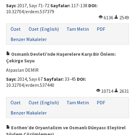
Sayı:
2017, Sayı 71-72
Sayfalar:
117-138
DOI:
10.32704/erdem.537379
6136
2549
Özet
Özet (English)
Tam Metin
PDF
Benzer Makaleler
Osmanlı Devleti’nde Haşerelere Karşı Bir Önlem:
Çekirge Suyu
Alpaslan DEMİR
Sayı:
2014, Sayı 67
Sayfalar:
33-45
DOI:
10.32704/erdem.537440
10714
2631
Özet
Özet (English)
Tam Metin
PDF
Benzer Makaleler
Eothen’de Oryantalizm ve Osmanlı Dünyası: Eleştirel
Söylem Çözümlemesi