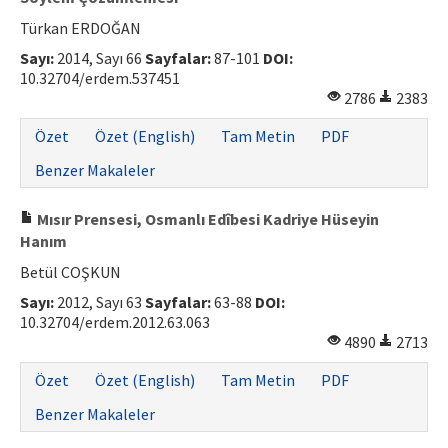
Türkan ERDOĞAN
Sayı:
2014, Sayı 66
Sayfalar:
87-101
DOI:
10.32704/erdem.537451
2786
2383
Özet
Özet (English)
Tam Metin
PDF
Benzer Makaleler
Mısır Prensesi, Osmanlı Edîbesi Kadriye Hüseyin
Hanım
Betül COŞKUN
Sayı:
2012, Sayı 63
Sayfalar:
63-88
DOI:
10.32704/erdem.2012.63.063
4890
2713
Özet
Özet (English)
Tam Metin
PDF
Benzer Makaleler