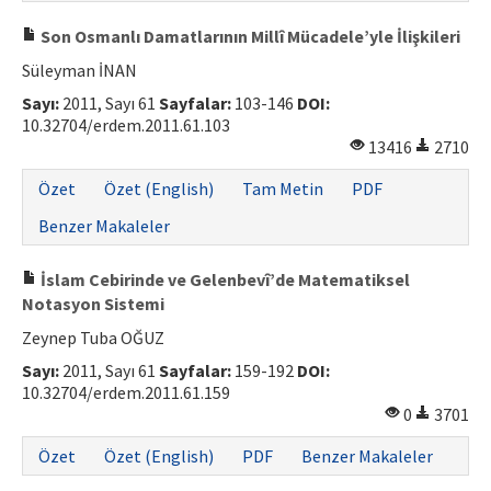
Son Osmanlı Damatlarının Millî Mücadele’yle İlişkileri
Süleyman İNAN
Sayı:
2011, Sayı 61
Sayfalar:
103-146
DOI:
10.32704/erdem.2011.61.103
13416
2710
Özet
Özet (English)
Tam Metin
PDF
Benzer Makaleler
İslam Cebirinde ve Gelenbevî’de Matematiksel
Notasyon Sistemi
Zeynep Tuba OĞUZ
Sayı:
2011, Sayı 61
Sayfalar:
159-192
DOI:
10.32704/erdem.2011.61.159
0
3701
Özet
Özet (English)
PDF
Benzer Makaleler