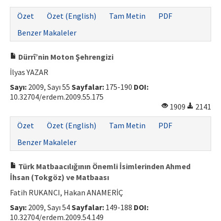
Özet
Özet (English)
Tam Metin
PDF
Benzer Makaleler
Dürrî’nin Moton Şehrengizi
İlyas YAZAR
Sayı:
2009, Sayı 55
Sayfalar:
175-190
DOI:
10.32704/erdem.2009.55.175
1909
2141
Özet
Özet (English)
Tam Metin
PDF
Benzer Makaleler
Türk Matbaacılığının Önemli İsimlerinden Ahmed
İhsan (Tokgöz) ve Matbaası
Fatih RUKANCI, Hakan ANAMERİÇ
Sayı:
2009, Sayı 54
Sayfalar:
149-188
DOI:
10.32704/erdem.2009.54.149