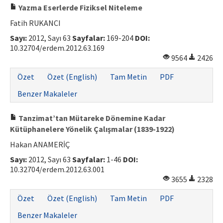
Yazma Eserlerde Fiziksel Niteleme
Fatih RUKANCI
Sayı:
2012, Sayı 63
Sayfalar:
169-204
DOI:
10.32704/erdem.2012.63.169
9564
2426
Özet
Özet (English)
Tam Metin
PDF
Benzer Makaleler
Tanzimat’tan Mütareke Dönemine Kadar
Kütüphanelere Yönelik Çalışmalar (1839-1922)
Hakan ANAMERİÇ
Sayı:
2012, Sayı 63
Sayfalar:
1-46
DOI:
10.32704/erdem.2012.63.001
3655
2328
Özet
Özet (English)
Tam Metin
PDF
Benzer Makaleler