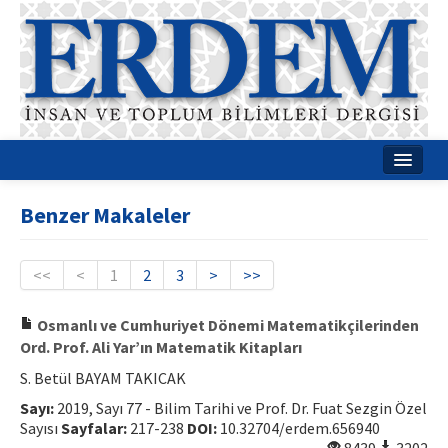
Ana Sayfa
Benzer Makaleler
Hakkımızda
Dergi Kurulları
<<
<
1
2
3
>
>>
Rehberler
Osmanlı ve Cumhuriyet Dönemi Matematikçilerinden
Ord. Prof. Ali Yar’ın Matematik Kitapları
Yayın Politikaları
S. Betül BAYAM TAKICAK
Yazım Kuralları
Sayı:
2019, Sayı 77 - Bilim Tarihi ve Prof. Dr. Fuat Sezgin Özel
Sayısı
Sayfalar:
217-238
DOI:
10.32704/erdem.656940
İletişim