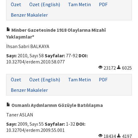
Özet
Özet (English)
Tam Metin
PDF
Benzer Makaleler
Minber Gazetesinde 1918 Olaylarına Mizahî
Yaklaşımlar*
İhsan Sabri BALKAYA
Sayı:
2010, Sayı 58
Sayfalar:
77-92
DOI:
10.32704/erdem.2010.58.077
23172
6025
Özet
Özet (English)
Tam Metin
PDF
Benzer Makaleler
Osmanlı Aydınlarının Gözüyle Batılılaşma
Taner ASLAN
Sayı:
2009, Sayı 55
Sayfalar:
1-32
DOI:
10.32704/erdem.2009.55.001
18434
4197