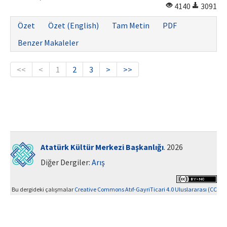
4140
3091
Özet
Özet (English)
Tam Metin
PDF
Benzer Makaleler
<<
<
1
2
3
>
>>
Atatürk Kültür Merkezi Başkanlığı
. 2026
Diğer Dergiler:
Arış
Bu dergideki çalışmalar
Creative Commons Atıf-GayriTicari 4.0 Uluslararası (CC
BY-NC 4.0)
ile lisanslanmıştır.
Yazılım Parkı - Bilimsel Dergi Yayınlama ve Yönetim Sistemi