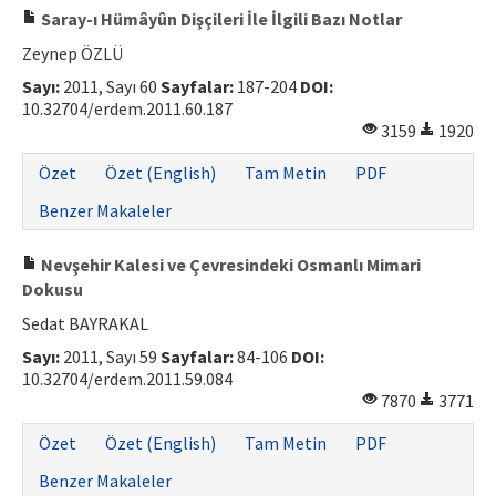
Saray-ı Hümâyûn Dişçileri İle İlgili Bazı Notlar
Zeynep ÖZLÜ
Sayı:
2011, Sayı 60
Sayfalar:
187-204
DOI:
10.32704/erdem.2011.60.187
3159
1920
Özet
Özet (English)
Tam Metin
PDF
Benzer Makaleler
Nevşehir Kalesi ve Çevresindeki Osmanlı Mimari
Dokusu
Sedat BAYRAKAL
Sayı:
2011, Sayı 59
Sayfalar:
84-106
DOI:
10.32704/erdem.2011.59.084
7870
3771
Özet
Özet (English)
Tam Metin
PDF
Benzer Makaleler