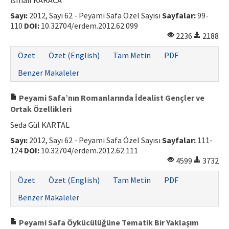
İsmail KARACA
Sayı:
2012, Sayı 62 - Peyami Safa Özel Sayısı
Sayfalar:
99-
110
DOI:
10.32704/erdem.2012.62.099
2236
2188
Özet
Özet (English)
Tam Metin
PDF
Benzer Makaleler
Peyami Safa’nın Romanlarında İdealist Gençler ve
Ortak Özellikleri
Seda Gül KARTAL
Sayı:
2012, Sayı 62 - Peyami Safa Özel Sayısı
Sayfalar:
111-
124
DOI:
10.32704/erdem.2012.62.111
4599
3732
Özet
Özet (English)
Tam Metin
PDF
Benzer Makaleler
Peyami Safa Öykücülüğüne Tematik Bir Yaklaşım