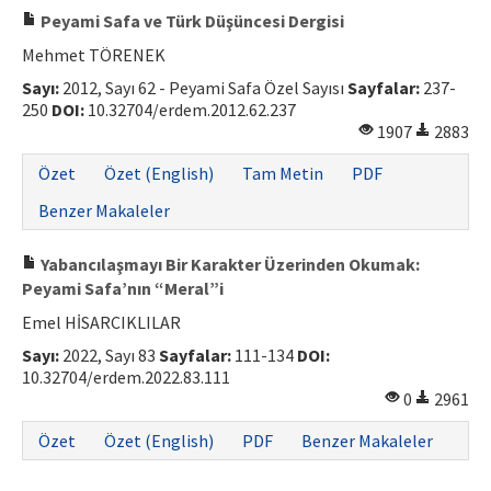
Peyami Safa ve Türk Düşüncesi Dergisi
Mehmet TÖRENEK
Sayı:
2012, Sayı 62 - Peyami Safa Özel Sayısı
Sayfalar:
237-
250
DOI:
10.32704/erdem.2012.62.237
1907
2883
Özet
Özet (English)
Tam Metin
PDF
Benzer Makaleler
Yabancılaşmayı Bir Karakter Üzerinden Okumak:
Peyami Safa’nın “Meral”i
Emel HİSARCIKLILAR
Sayı:
2022, Sayı 83
Sayfalar:
111-134
DOI:
10.32704/erdem.2022.83.111
0
2961
Özet
Özet (English)
PDF
Benzer Makaleler