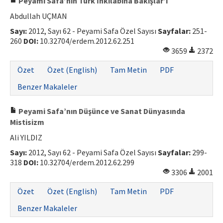
Peyami Safa’nın Türk İnkılâbına Bakışlar’ı
Abdullah UÇMAN
Sayı:
2012, Sayı 62 - Peyami Safa Özel Sayısı
Sayfalar:
251-
260
DOI:
10.32704/erdem.2012.62.251
3659
2372
Özet
Özet (English)
Tam Metin
PDF
Benzer Makaleler
Peyami Safa’nın Düşünce ve Sanat Dünyasında
Mistisizm
Ali YILDIZ
Sayı:
2012, Sayı 62 - Peyami Safa Özel Sayısı
Sayfalar:
299-
318
DOI:
10.32704/erdem.2012.62.299
3306
2001
Özet
Özet (English)
Tam Metin
PDF
Benzer Makaleler