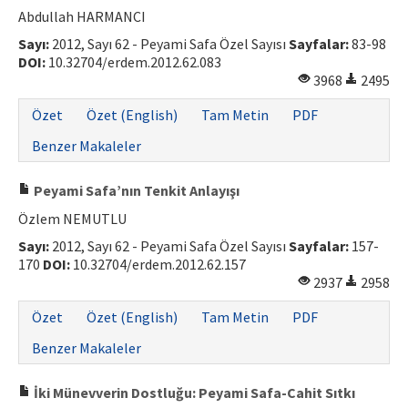
Abdullah HARMANCI
Sayı:
2012, Sayı 62 - Peyami Safa Özel Sayısı
Sayfalar:
83-98
DOI:
10.32704/erdem.2012.62.083
3968
2495
Özet
Özet (English)
Tam Metin
PDF
Benzer Makaleler
Peyami Safa’nın Tenkit Anlayışı
Özlem NEMUTLU
Sayı:
2012, Sayı 62 - Peyami Safa Özel Sayısı
Sayfalar:
157-
170
DOI:
10.32704/erdem.2012.62.157
2937
2958
Özet
Özet (English)
Tam Metin
PDF
Benzer Makaleler
İki Münevverin Dostluğu: Peyami Safa-Cahit Sıtkı