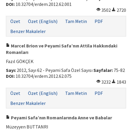
DOI:
10.32704/erdem.2012.62.001
3502
2720
Özet
Özet (English)
Tam Metin
PDF
Benzer Makaleler
Marcel Brion ve Peyami Safa’nın Attila Hakkındaki
Romanları
Fazıl GÖKÇEK
Sayı:
2012, Sayı 62 - Peyami Safa Özel Sayısı
Sayfalar:
75-82
DOI:
10.32704/erdem.2012.62.075
3232
1843
Özet
Özet (English)
Tam Metin
PDF
Benzer Makaleler
Peyami Safa’nın Romanlarında Anne ve Babalar
Müzeyyen BUTTANRI