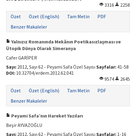
3316
2258
Özet
Özet (English)
Tam Metin
PDF
Benzer Makaleler
Yalnızız Romanında Mekânın Poetikasızlaşması ve
Ütopik Dünya Olarak Simeranya
Cafer GARİPER
Sayı:
2012, Sayı 62 - Peyami Safa Özel Sayısı
Sayfalar:
41-58
DOI:
10.32704/erdem.2012.62.041
9574
2645
Özet
Özet (English)
Tam Metin
PDF
Benzer Makaleler
Peyami Safa’nın Hareket Yazıları
Beşir AYVAZOĞLU
Sayı:
2012, Sayı 62 - Peyami Safa Özel Sayısı
Sayfalar:
1-16