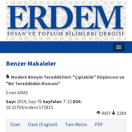
Ana Sayfa
Benzer Makaleler
Hakkımızda
Modern Bireyin Tereddütleri: "Çıplaklık" Düşüncesi ve
Dergi Kurulları
"Bir Tereddüdün Romanı"
Rehberler
Emel ARAS
Sayı:
2019, Sayı 76
Sayfalar:
7-22
DOI:
Yayın Politikaları
10.32704/erdem.572815
4437
2284
Yazım Kuralları
Özet
Özet (English)
Tam Metin
PDF
İletişim