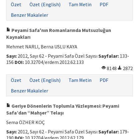
Özet
Özet (English)
Tam Metin
PDF
Benzer Makaleler
Peyami Safa'nın Romanlarında Mutsuzluğun
Kaynakları
Mehmet NARLI, Berna USLU KAYA
Sayı:
2012, Sayı 62 - Peyami Safa Özel Sayısı
Sayfalar:
133-
156
DOI:
10.32704/erdem.2012.62.133
8148
2872
Özet
Özet (English)
Tam Metin
PDF
Benzer Makaleler
Geriye Dönenlerin Toplumla Yüzleşmesi: Peyami
Safa’dan “Mahşer” Telaşı
Sema ÖZHER KOÇ
Sayı:
2012, Sayı 62 - Peyami Safa Özel Sayısı
Sayfalar:
179-
190
DOI:
10.32704/erdem.2012.62.179