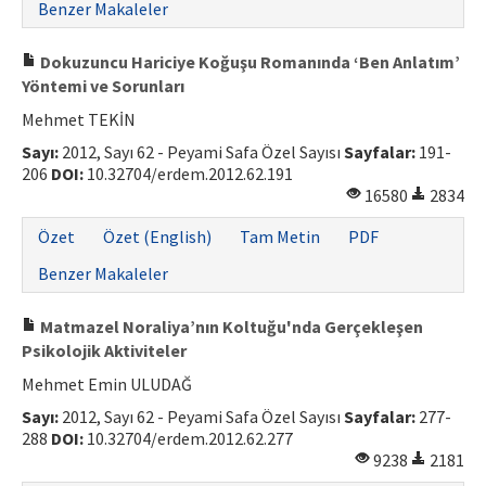
Benzer Makaleler
ISSN: 1010-867X · e-ISSN: 2667-8713
Dokuzuncu Hariciye Koğuşu Romanında ‘Ben Anlatım’
Yöntemi ve Sorunları
Mehmet TEKİN
Sayı:
2012, Sayı 62 - Peyami Safa Özel Sayısı
Sayfalar:
191-
206
DOI:
10.32704/erdem.2012.62.191
16580
2834
Özet
Özet (English)
Tam Metin
PDF
Benzer Makaleler
Matmazel Noraliya’nın Koltuğu'nda Gerçekleşen
Psikolojik Aktiviteler
Mehmet Emin ULUDAĞ
Sayı:
2012, Sayı 62 - Peyami Safa Özel Sayısı
Sayfalar:
277-
288
DOI:
10.32704/erdem.2012.62.277
9238
2181