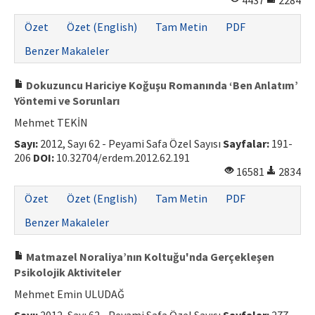
4437
2284
ISSN: 1010-867X · e-ISSN: 2667-8713
Özet
Özet (English)
Tam Metin
PDF
Benzer Makaleler
Dokuzuncu Hariciye Koğuşu Romanında ‘Ben Anlatım’
Yöntemi ve Sorunları
Mehmet TEKİN
Sayı:
2012, Sayı 62 - Peyami Safa Özel Sayısı
Sayfalar:
191-
206
DOI:
10.32704/erdem.2012.62.191
16581
2834
Özet
Özet (English)
Tam Metin
PDF
Benzer Makaleler
Matmazel Noraliya’nın Koltuğu'nda Gerçekleşen
Psikolojik Aktiviteler
Mehmet Emin ULUDAĞ