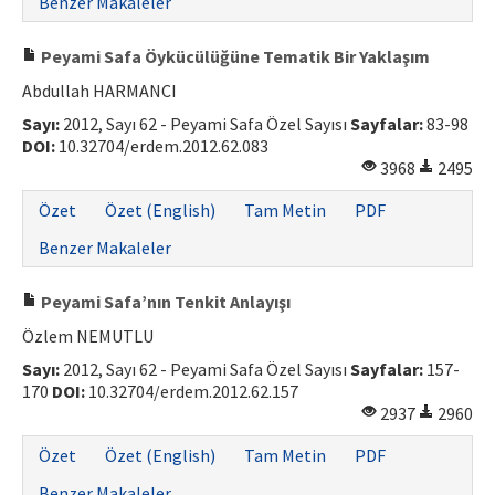
Benzer Makaleler
Peyami Safa Öykücülüğüne Tematik Bir Yaklaşım
Abdullah HARMANCI
Sayı:
2012, Sayı 62 - Peyami Safa Özel Sayısı
Sayfalar:
83-98
DOI:
10.32704/erdem.2012.62.083
3968
2495
Özet
Özet (English)
Tam Metin
PDF
Benzer Makaleler
Peyami Safa’nın Tenkit Anlayışı
Özlem NEMUTLU
Sayı:
2012, Sayı 62 - Peyami Safa Özel Sayısı
Sayfalar:
157-
170
DOI:
10.32704/erdem.2012.62.157
2937
2960
Özet
Özet (English)
Tam Metin
PDF
Benzer Makaleler