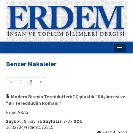
Ana Sayfa
Benzer Makaleler
Hakkımızda
Dergi Kurulları
<
1
2
>
Rehberler
Modern Bireyin Tereddütleri: "Çıplaklık" Düşüncesi ve
"Bir Tereddüdün Romanı"
Yayın Politikaları
Emel ARAS
Yazım Kuralları
Sayı:
2019, Sayı 76
Sayfalar:
7-22
DOI:
10.32704/erdem.572815
İletişim