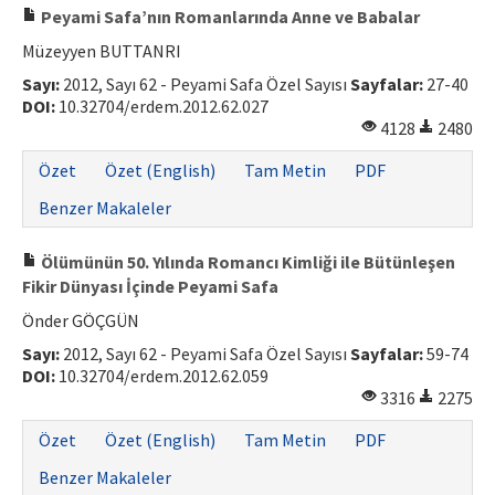
Peyami Safa’nın Romanlarında Anne ve Babalar
Müzeyyen BUTTANRI
Sayı:
2012, Sayı 62 - Peyami Safa Özel Sayısı
Sayfalar:
27-40
DOI:
10.32704/erdem.2012.62.027
4128
2480
Özet
Özet (English)
Tam Metin
PDF
Benzer Makaleler
Ölümünün 50. Yılında Romancı Kimliği ile Bütünleşen
Fikir Dünyası İçinde Peyami Safa
Önder GÖÇGÜN
Sayı:
2012, Sayı 62 - Peyami Safa Özel Sayısı
Sayfalar:
59-74
DOI:
10.32704/erdem.2012.62.059
3316
2275
Özet
Özet (English)
Tam Metin
PDF
Benzer Makaleler