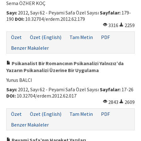
Sema ÖZHER KOÇ
Sayı:
2012, Sayı 62 - Peyami Safa Özel Sayısı
Sayfalar:
179-
190
DOI:
10.32704/erdem.2012.62.179
3316
2259
Özet
Özet (English)
Tam Metin
PDF
Benzer Makaleler
Psikanalist Bir Romancının Psikanalizi Yalnızız’da
Yazarın Psikanalizi Üzerine Bir Uygulama
Yunus BALCI
Sayı:
2012, Sayı 62 - Peyami Safa Özel Sayısı
Sayfalar:
17-26
DOI:
10.32704/erdem.2012.62.017
2843
2609
Özet
Özet (English)
Tam Metin
PDF
Benzer Makaleler
Peyami Safa’nın Hareket Yazıları