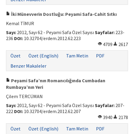
İki Münevverin Dostluğu: Peyami Safa-Cahit Sıtkı
Kemal TİMUR
Sayı:
2012, Sayı 62 - Peyami Safa Özel Sayısı
Sayfalar:
223-
236
DOI:
10.32704/erdem.2012.62.223
4709
2617
Özet
Özet (English)
Tam Metin
PDF
Benzer Makaleler
Peyami Safa’nın Romancılığında Cumbadan
Rumbaya’nın Yeri
Çilem TERCÜMAN
Sayı:
2012, Sayı 62 - Peyami Safa Özel Sayısı
Sayfalar:
207-
222
DOI:
10.32704/erdem.2012.62.207
3940
2178
Özet
Özet (English)
Tam Metin
PDF