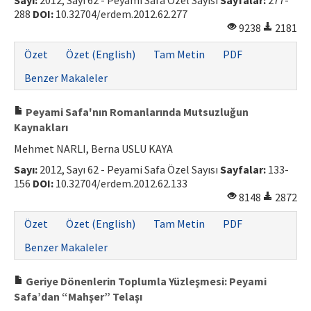
Sayı:
2012, Sayı 62 - Peyami Safa Özel Sayısı
Sayfalar:
277-
288
DOI:
10.32704/erdem.2012.62.277
9238
2181
Özet
Özet (English)
Tam Metin
PDF
Benzer Makaleler
Peyami Safa'nın Romanlarında Mutsuzluğun
Kaynakları
Mehmet NARLI, Berna USLU KAYA
Sayı:
2012, Sayı 62 - Peyami Safa Özel Sayısı
Sayfalar:
133-
156
DOI:
10.32704/erdem.2012.62.133
8148
2872
Özet
Özet (English)
Tam Metin
PDF
Benzer Makaleler
Geriye Dönenlerin Toplumla Yüzleşmesi: Peyami
Safa’dan “Mahşer” Telaşı