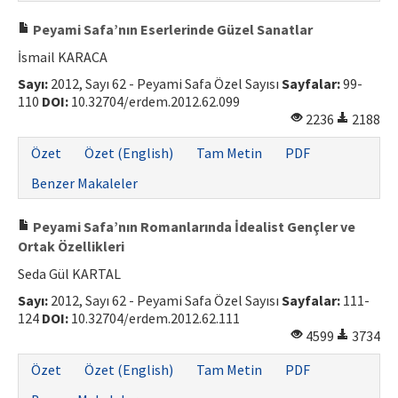
Peyami Safa’nın Eserlerinde Güzel Sanatlar
İsmail KARACA
Sayı:
2012, Sayı 62 - Peyami Safa Özel Sayısı
Sayfalar:
99-
110
DOI:
10.32704/erdem.2012.62.099
2236
2188
Özet
Özet (English)
Tam Metin
PDF
Benzer Makaleler
Peyami Safa’nın Romanlarında İdealist Gençler ve
Ortak Özellikleri
Seda Gül KARTAL
Sayı:
2012, Sayı 62 - Peyami Safa Özel Sayısı
Sayfalar:
111-
124
DOI:
10.32704/erdem.2012.62.111
4599
3734
Özet
Özet (English)
Tam Metin
PDF