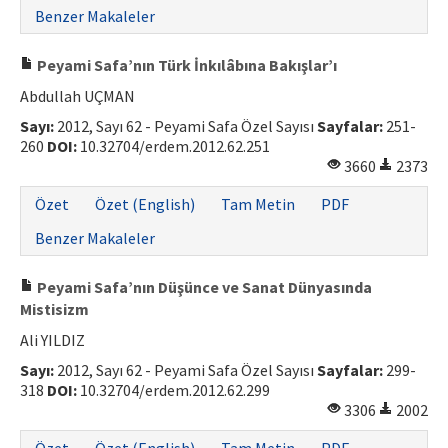
Benzer Makaleler
Peyami Safa’nın Türk İnkılâbına Bakışlar’ı
Abdullah UÇMAN
Sayı:
2012, Sayı 62 - Peyami Safa Özel Sayısı
Sayfalar:
251-
260
DOI:
10.32704/erdem.2012.62.251
3660
2373
Özet
Özet (English)
Tam Metin
PDF
Benzer Makaleler
Peyami Safa’nın Düşünce ve Sanat Dünyasında
Mistisizm
Ali YILDIZ
Sayı:
2012, Sayı 62 - Peyami Safa Özel Sayısı
Sayfalar:
299-
318
DOI:
10.32704/erdem.2012.62.299
3306
2002