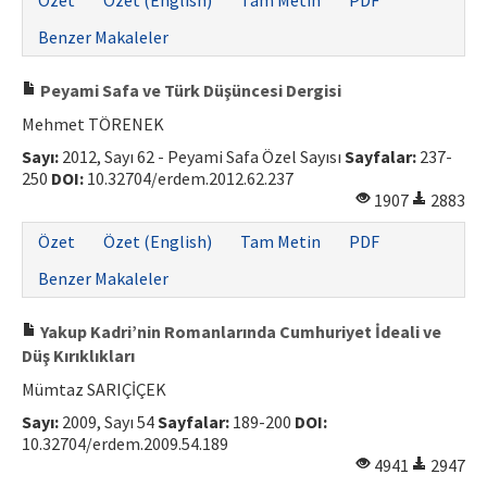
Özet
Özet (English)
Tam Metin
PDF
Benzer Makaleler
Peyami Safa ve Türk Düşüncesi Dergisi
Mehmet TÖRENEK
Sayı:
2012, Sayı 62 - Peyami Safa Özel Sayısı
Sayfalar:
237-
250
DOI:
10.32704/erdem.2012.62.237
1907
2883
Özet
Özet (English)
Tam Metin
PDF
Benzer Makaleler
Yakup Kadri’nin Romanlarında Cumhuriyet İdeali ve
Düş Kırıklıkları
Mümtaz SARIÇİÇEK
Sayı:
2009, Sayı 54
Sayfalar:
189-200
DOI:
10.32704/erdem.2009.54.189
4941
2947