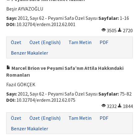
Beşir AYVAZOĞLU
Sayı:
2012, Sayı 62 - Peyami Safa Özel Sayısı
Sayfalar:
1-16
DOI:
10.32704/erdem.2012.62.001
3505
2720
Özet
Özet (English)
Tam Metin
PDF
Benzer Makaleler
Marcel Brion ve Peyami Safa’nın Attila Hakkındaki
Romanları
Fazıl GÖKÇEK
Sayı:
2012, Sayı 62 - Peyami Safa Özel Sayısı
Sayfalar:
75-82
DOI:
10.32704/erdem.2012.62.075
3232
1844
Özet
Özet (English)
Tam Metin
PDF
Benzer Makaleler